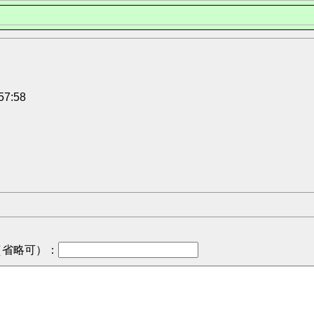
57:58
（省略可）
：