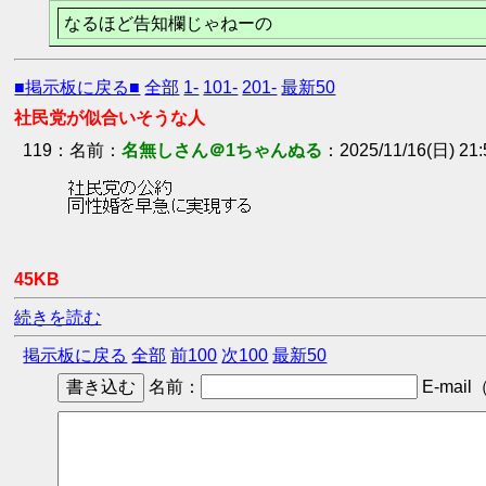
なるほど告知欄じゃねーの
■掲示板に戻る■
全部
1-
101-
201-
最新50
社民党が似合いそうな人
119
：
名無しさん＠1ちゃんぬる
2025/11/16(日) 21:
 社民党の公約 
 同性婚を早急に実現する 
45KB
続きを読む
掲示板に戻る
全部
前100
次100
最新50
名前：
E-mail