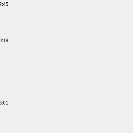
2:45
0:18
6:01