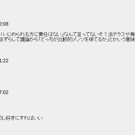
2:08
から「いじめられる方に責任はない」なんて言ってないぞ？法テラスや
点ずらして議論から「どっちが比較的メンツを保てるか」とかいう意
1:22
7:02
うし好きにすればいい 