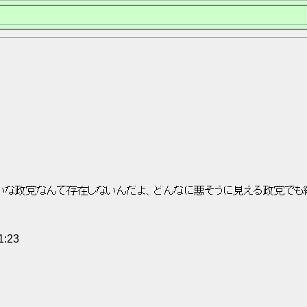
いな政党なんて存在しないんだよ、どんなに悪そうに見える政党でも
1:23