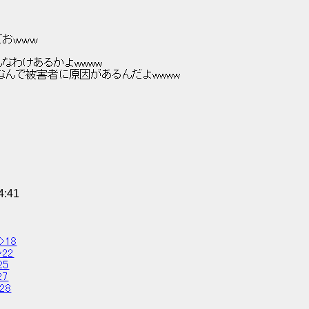
っておｗｗｗ 
　　　んなわけあるかよwwww 
::/　　　　　　　　なんで被害者に原因があるんだよwwww 
4:41
>>18
>22
25
27
>28