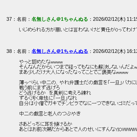
37
：
名無しさん＠1ちゃんぬる
2026/02/12(木) 11:1
 いじめられる方が悪いとは言わないけど責任が0ってわけ
38
：
名無しさん＠1ちゃんぬる
2026/02/12(木) 16:1
 やっと認めたなwwww 
 そんなんだからいつまで経ってもなにも解決しないんだよww
 まあ少しだけ大人になったなってことでご褒美なwwww 
 薄っぺらい中二の、やれ弁護士だの戯言を「一旦」バカにし
 戦う前にまず逃げろ 
 どう逃げるか　を真剣に考えろ練れ 
 ずるく汚く卑怯に「一旦」なれ 
 自分は小僧でガキでチンピラでなに一つできないゴミだって
 中二の戯言と老人のつぶやき 
 さあどっちに耳を傾けるか 
 あとはお前次第だからあとで人のせいにすんなYIOWWWW 