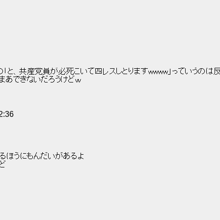
君の「と、共産党員が必死こいて四レスしとりますwwww」っていうのは
まあできないだろうけどｗ 
2:36
られるほうにもんだいがあるよ 
ど 