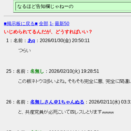
なるほど告知欄じゃねーの
■掲示板に戻る■
全部
1-
最新50
いじめられてるんだが、どうすればいい？
1
：
あq
2026/01/30(金) 20:50:11
 つらい 
25
：
名無し
2026/02/10(火) 19:28:51
 この板ネトウヨ多いよね。そもそも完全に悪、完全に間違
26
：
名無しさん＠1ちゃんぬる
2026/02/11(水) 03:3
 と、共産党員が必死こいて四レスしとりますwwww 