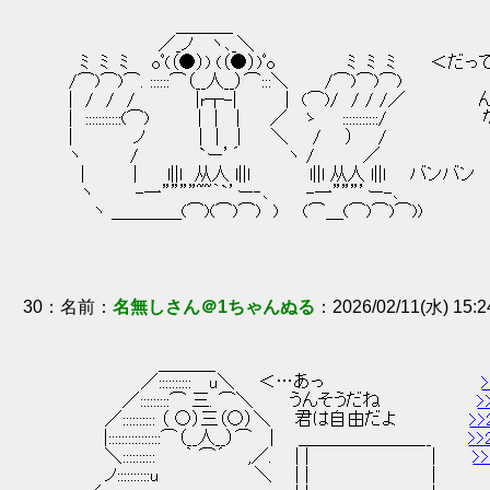
 　　　　 　　　 　＿＿＿_ 
 　　　　　　　 ／_ノ 　ヽ､_＼ 
 　ﾐ　ﾐ　ﾐ　　oﾟ(（●）) (（●）)ﾟo　　　　　　ﾐ　ﾐ　ﾐ　　　＜だ
 /⌒)⌒)⌒. ::::::⌒（__人__）⌒:::＼　　　/⌒)⌒)⌒) 
 |　/　/　/　　　　　|r┬-|　　　　|　(⌒)/　/ / /／　　　
 |　:::::::::::(⌒)　　　　|　|　 |　　 ／ 　ゝ　　:::::::::
 |　　　　　ノ　　 　　|　|　 |　 　＼　　/　　）　　/ 
 ヽ　　　　/　　　　　`ー’´　　 　 ヽ /　　　　／ 
 　|　　　　|　　 l||l　从人 l||l 　　　　 l||l 从人 l||l　　バンバン 
 　ヽ　　　 -一””””~~｀`’ー‐､　　　-一”””’ー-､ 
 　　ヽ ＿＿＿＿(⌒)(⌒)⌒)　)　　(⌒＿(⌒)⌒)⌒)) 
30
：
名無しさん＠1ちゃんぬる
2026/02/11(水) 15:2
 　　　　　　　 ＿＿＿_ 
 　　　　　　／::::::::::　 u＼　　＜…あっ　　　　　　　　　　　　　
 　　　　 ／:::::::::⌒ 三. ⌒＼　　　うんそうだね　　　　　　　　
>
 　　　／:::::::::: （ ○）三（○）＼　　君は自由だよ　　　　　　
>>
 　 　 |::::::::::::::::⌒（__人__）⌒ 　|　　＿＿＿＿＿＿＿__　　　
>>
 　　　＼::::::::::　　 ｀ ⌒´ 　 ,／. 　 | |　 　 　 　 　 　 　 |　　　
>
 　　　ノ::::::::::u　　　　　　　　＼ 　 | |　 　 　 　 　 　 　 | 