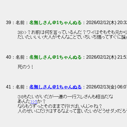
39
：
名無しさん＠1ちゃんぬる
2026/02/12(木) 20:3
 38>>？お前は何を言っているんだ？ワイはそもそも元
 だいたいいい大人がそんなことでいちいち煽ってすぐに論
40
：
名無しさん＠1ちゃんぬる
2026/02/12(木) 21:5
 死のう！ 
41
：
名無しさん＠1ちゃんぬる
2026/02/13(金) 06:0
 ３８もたいがいだが一連の一行スレさんも相当だな 
 あんた
>>1
か？ 
 ならもうずっとそのままで行けばいんじゃね？ 
 人のせいにだけはするなよって言いたいがどうせダメだろ