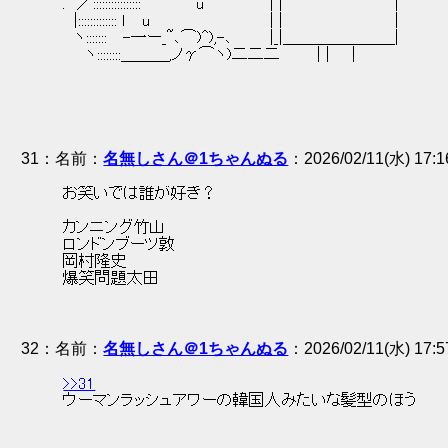
 .　／::::::::::::::::　　　　　u　　　　　　| |　 　 　 　 　 　 　 | 
 　|::::::::::::: ｌ 　u　　　　　　　　　 　 | |　 　 　 　 　 　 　 | 
 　ヽ::::::: 　-一ー_~､⌒)^),-､　　　 |_|＿＿＿＿＿＿＿| 
 　　ヽ::::::::＿＿＿,ノγ⌒ヽ)二二二 　 　 | |　　| 
31
：
名無しさん＠1ちゃんぬる
2026/02/11(水) 17:1
 お笑いでは誰が好き？ 
 カンニング竹山 
 ロンドンブーツ敦 
 岡村隆史 
 爆笑問題太田 
32
：
名無しさん＠1ちゃんぬる
2026/02/11(水) 17:5
>>31
 ウーマンラッシュアワーの韓国人みたいな髪型のほう 