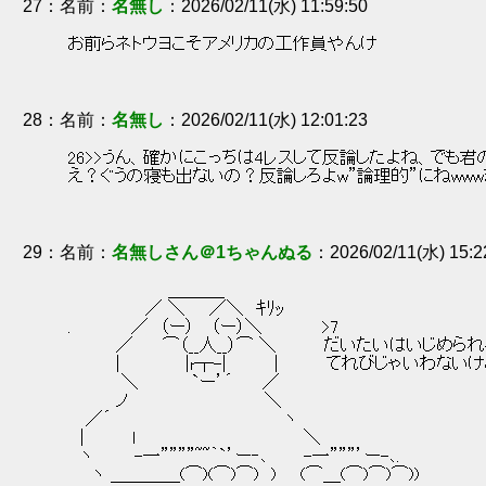
27
：
名無し
2026/02/11(水) 11:59:50
 お前らネトウヨこそアメリカの工作員やんけ 
28
：
名無し
2026/02/11(水) 12:01:23
 26>>うん、確かにこっちは4レスして反論したよね、でも
 え？ぐうの寝も出ないの？反論しろよw”論理的”にねwww
29
：
名無しさん＠1ちゃんぬる
2026/02/11(水) 15:2
 　 　　　 　　 　＿＿＿_ 
 　　　　　　 ／ ＼　　／＼　ｷﾘｯ 
 .　　　　　／　（ー） 　（ー）＼　　　　　>7 
 　　　　／　　 ⌒（__人__）⌒ ＼　　　　だいたいはいじめ
 　　　　|　　 　　　|r┬-|　　　　|　　　　てれびじゃいわないけ
 　　　　 ＼　　　　 `ー’´　　 ／ 
 　　　　ノ　　　　　　　　　　 　＼ 
 　 ／´　　　　　　　　　　　　 　　ヽ 
 　|　　　　ｌ　　　　　　　　　　　　　　＼ 
 　ヽ　　　 -一””””~~｀`’ー‐､　　　-一”””’ー-､. 
 　　ヽ ＿＿＿＿(⌒)(⌒)⌒)　)　　(⌒＿(⌒)⌒)⌒)) 