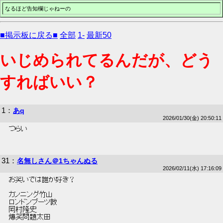
なるほど告知欄じゃねーの
■掲示板に戻る■
全部
1-
最新50
いじめられてるんだが、どう
すればいい？
1
：
あq
2026/01/30(金) 20:50:11
 つらい 
31
：
名無しさん＠1ちゃんぬる
2026/02/11(水) 17:16:09
 お笑いでは誰が好き？ 
 カンニング竹山 
 ロンドンブーツ敦 
 岡村隆史 
 爆笑問題太田 