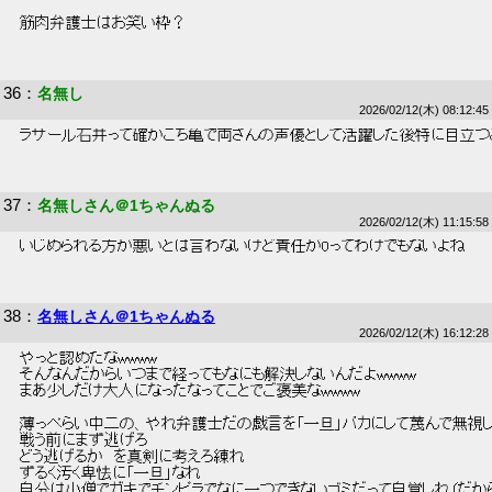
 筋肉弁護士はお笑い枠？ 
36
：
名無し
2026/02/12(木) 08:12:45
 ラサール石井って確かこち亀で両さんの声優として活躍した後特に目立つ
37
：
名無しさん＠1ちゃんぬる
2026/02/12(木) 11:15:58
 いじめられる方が悪いとは言わないけど責任が0ってわけでもないよね 
38
：
名無しさん＠1ちゃんぬる
2026/02/12(木) 16:12:28
 やっと認めたなwwww 
 そんなんだからいつまで経ってもなにも解決しないんだよwwww 
 まあ少しだけ大人になったなってことでご褒美なwwww 
 薄っぺらい中二の、やれ弁護士だの戯言を「一旦」バカにして蔑んで無視しろ
 戦う前にまず逃げろ 
 どう逃げるか　を真剣に考えろ練れ 
 ずるく汚く卑怯に「一旦」なれ 
 自分は小僧でガキでチンピラでなに一つできないゴミだって自覚しれ（だから