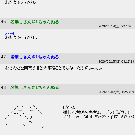
 お前が死ねやカス 
46
：
名無しさん＠1ちゃんぬる
2026/03/14(土) 22:16:01
>>44
 お前が死ねやカス 
47
：
名無しさん＠1ちゃんぬる
2026/03/15(日) 03:17:19
 わざわざ２回言うほど大事なことでもねーだろにｗｗｗｗ 
48
：
名無しさん＠1ちゃんぬる
2026/05/02(土) 15:53:59
 　　　　 ＿＿＿_ 
 　　　／_ノ　　ヽ_＼　　　　　　　　よかった 
 ..　／｡（⌒）　（⌒）｡＼　　　　　　　嫌われ者が被害者ムーブしてるだけで 
 ／::::::⌒（__人__）⌒::::::＼　　　　　　かわいそうないじめられっ子はいなか
 |　　　　 ヽr┬-/　　　　 | 
 ＼ 　　 　 `ー'´　　 　 ／ 