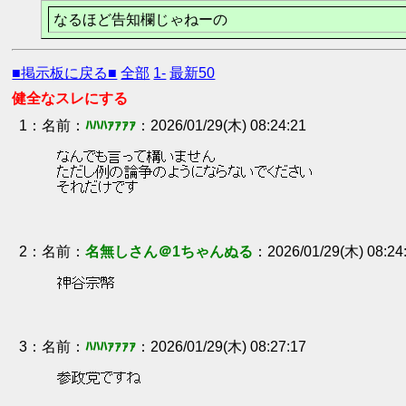
なるほど告知欄じゃねーの
■掲示板に戻る■
全部
1-
最新50
健全なスレにする
1
：
ﾊﾊﾊｧｧｧｧ
2026/01/29(木) 08:24:21
 なんでも言って構いません 
 ただし例の論争のようにならないでください 
 それだけです 
2
：
名無しさん＠1ちゃんぬる
2026/01/29(木) 08:24
 神谷宗幣 
3
：
ﾊﾊﾊｧｧｧｧ
2026/01/29(木) 08:27:17
 参政党ですね 