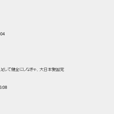
 
:04
足して健全にしなきゃ、大日本愛国党 
6:08