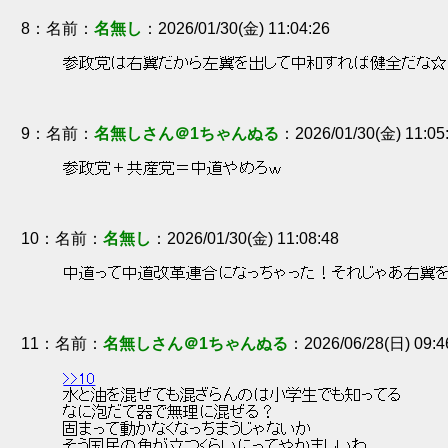
8
：
名無し
2026/01/30(金) 11:04:26
 参政党は右翼だから左翼を出して中和すれば健全だな☆
9
：
名無しさん＠1ちゃんぬる
2026/01/30(金) 11:05
 参政党＋共産党＝中道やめろｗ 
10
：
名無し
2026/01/30(金) 11:08:48
 中道って中道改革連合になっちゃった！それじゃあ右翼を
11
：
名無しさん＠1ちゃんぬる
2026/06/28(日) 09:4
>>10
 水と油を混ぜても混ざらんのは小学生でも知ってる 
 なに泡だて器で無理に混ぜる？ 
 固まって動かなくなっちまうじゃないか 
 そう国民の角が立つくらいにってやかましいわ 