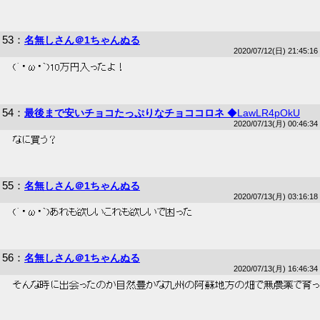
53
：
名無しさん＠1ちゃんぬる
2020/07/12(日) 21:45:16
 (´・ω・`)10万円入ったよ！ 
54
：
最後まで安いチョコたっぷりなチョココロネ
◆LawLR4pOkU
2020/07/13(月) 00:46:34
 なに買う？ 
55
：
名無しさん＠1ちゃんぬる
2020/07/13(月) 03:16:18
 (´・ω・`)あれも欲しいこれも欲しいで困った 
56
：
名無しさん＠1ちゃんぬる
2020/07/13(月) 16:46:34
 そんな時に出会ったのが自然豊かな九州の阿蘇地方の畑で無農薬で育っ