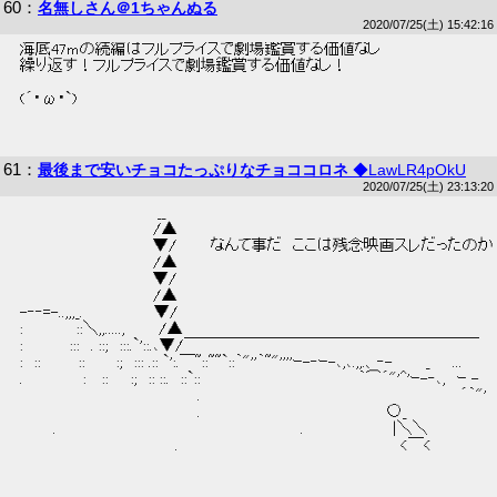
60
：
名無しさん＠1ちゃんぬる
2020/07/25(土) 15:42:16
 海底47mの続編はフルプライスで劇場鑑賞する価値なし 
 繰り返す！フルプライスで劇場鑑賞する価値なし！ 
 (´・ω・`) 
61
：
最後まで安いチョコたっぷりなチョココロネ
◆LawLR4pOkU
2020/07/25(土) 23:13:20
 　 　　　　　　　　　　　__ 
 　　　　　　　　　　　　/▲　 
 　　　　　　　　　　　　▼/　　　なんて事だ　ここは残念映画スレだったのか
 　　　　　　　　　　　　/▲ 
 　　　　　　　　　　　　▼/ 
 　　　　　　　　　　　　/▲ 
 -‐‐=-..,,,_. 　　　　　　▼/ 
 :　 　 　　::＼,,.....,　　　/▲ 
 : 　 　 　:::　. ::;　:::.`'::.､▼/￣￣￣￣￣￣￣￣￣￣￣￣￣￣￣￣￣￣￣ 
 :　:: 　　　::　 　 :;　::: .:: `':.￣~::~~`::｀"''｀~"''''ｰ-‐ｰ-､,､.,,.、‐-　　　_　　...　 
 .　　　　　 :　 ::　　:;　:: ::.　::`:: 　　　 　 　 　 　 　　　 　 ｀⌒´"'^'ｰ-‐､,　ｰ - 
 　　　　　　　　　　　　　　　　.　　　　　　　　　　　　　　 　 　 　 　 　　　 ´｀"' 
 　　　　　　　　　　　　　　　　.　　　　　　　　　　　　　 　 　　○_ 　　　　　　 　
 　　　.　　　　　　　　　　　　　　　　　　　　　　.　　　　　　　　|＼＼ 
 　　　　　　　　　　　　　　.　　　　　　　　　　　　　　　　　　　　<￣< 