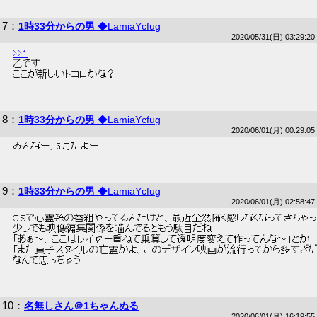
7
：
1時33分からの男
◆LamiaYcfug
2020/05/31(日) 03:29:20
>>1
 乙です 
 ここが新しいトコロかな？ 
8
：
1時33分からの男
◆LamiaYcfug
2020/06/01(月) 00:29:05
 みんなー、6月だよー 
9
：
1時33分からの男
◆LamiaYcfug
2020/06/01(月) 02:58:47
 CSで心霊系の番組やってるんだけど、最近全然怖く感じなくなってきちゃっ
 少しでも映像編集関係を噛んでるともう駄目だね 
 「あぁ～、ここはレイヤー重ねて乗算して透明度変えて作ってんな～」とか 
 「また貞子スタイルの亡霊かよ、このデザイン映画が流行ってから多すぎだろ
 なんて思っちゃう 
10
：
名無しさん＠1ちゃんぬる
2020/06/01(月) 16:19:55