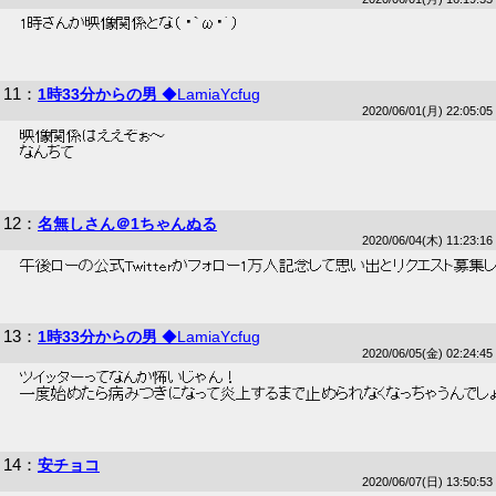
 1時さんが映像関係とな（ ・`ω・´） 
11
：
1時33分からの男
◆LamiaYcfug
2020/06/01(月) 22:05:05
 映像関係はええぞぉ～ 
 なんちて 
12
：
名無しさん＠1ちゃんぬる
2020/06/04(木) 11:23:16
 午後ローの公式Twitterがフォロー1万人記念して思い出とリクエスト募集してる
13
：
1時33分からの男
◆LamiaYcfug
2020/06/05(金) 02:24:45
 ツイッターってなんか怖いじゃん！ 
 一度始めたら病みつきになって炎上するまで止められなくなっちゃうんでしょ
14
：
安チョコ
2020/06/07(日) 13:50:53