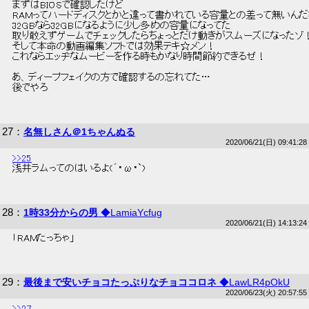
 まずはBIOSで確認したけど 
 RAMってハードディスクとかと違って書かれている容量との差って無いんだ
 32GBなら32GBになるように少し多めの容量になってた 
 取り敢えずゲームでチェックしたらちょっとだけ動きがスムーズになったゾ！
 そして本命の動画編集ソフトでは効果テキ☆メン！ 
 これならエッヂなムービーを作る時もかなり時間節約できるぜ！ 
 あ、ディープフェイクの方で確認するの忘れてた… 
 後でやろ 
27
：
名無しさん＠1ちゃんぬる
2020/06/21(日) 09:41:28
>>25
 浅井ラムってのはいるよ(´・ω・`) 
28
：
1時33分からの男
◆LamiaYcfug
2020/06/21(日) 14:13:24
 「RAMだっちゃ」 
29
：
最後まで安いチョコたっぷりなチョココロネ
◆LawLR4pOkU
2020/06/23(火) 20:57:55
>>27