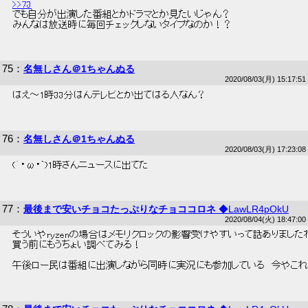
>>73
 でも自分が出演した番組とかドラマとか見たいじゃん？ 
 みんなは放送時に毎回チェックしないタイプなのか！？ 
75
：
名無しさん＠1ちゃんぬる
2020/08/03(月) 15:17:51
 はえ～1時33分はんテレビとか出てはる人なん？ 
76
：
名無しさん＠1ちゃんぬる
2020/08/03(月) 17:23:08
 (´・ω・`)1時さんニュースに出てた 
77
：
最後まで安いチョコたっぷりなチョココロネ
◆LawLR4pOkU
2020/08/04(火) 18:47:00
 そういやryzenの場合はメモリクロックの影響受けやすいって話ありました
 買う前にもうちょい調べてみる！ 
 午後ロー民は番組に出演しながら同時に実況にも参加している　今やこれ