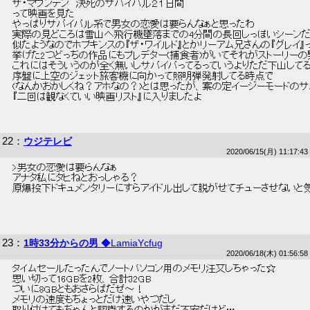
 ザ・マウンテン　決死のサバイバル２１日間 
 って映画を見た 
 やっぱりサバイバル系で男女の恋愛は要らんなぁと思ったわ 
 実際の見どころは雪山へ飛行機墜落までの4分間の長回しっぽいシーンだ
 似たようなのでホプキンスの『ザ・ワイルド』とかリーアム兄さんの『グレイ
 挙げた2つどっちの作品にもプレデター(捕食者)がいてそれがストーリー
 これにはそういうのが全く無いしサバイバってるっていうよりただ下山してる
 序盤に上空のジェット旅客機に向かって照明弾発射してる時点で 
 (なんかおかしくね？アホなの？)とは思ったが、案の定イージーモードのサ
 『二回は観なくていい映画リスト』に入りましたよ 
22
：
ウジテレビ
2020/06/15(月) 11:17:43
 >男女の恋愛は要らんなぁ 
 アナタ私にタヒねとおっしゃる？ 
 原爆投下ドキュメンタリーにすらアイドル出して脱がせてチューさせないと
23
：
1時33分からの男
◆LamiaYcfug
2020/06/18(木) 01:56:58
 タイムセールだったんでノートパソコン用のメモリ注文しちゃった☆ 
 思い切って16GBを2枚、合計32GB 
 ついに8GBともおさらばだぜ～！ 
 メモリの速度もちょっとだけ速いやつだし 