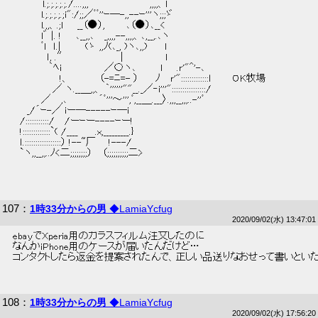
 　 　 　 l.;.;.;.;.;./....,,,　　　　 　 　 　 ,,,,、l 
 　　　　l.;.;.;.;.;i":/;;／ﾞﾞ''ｰ―-,,--ｰ'''ヽ;;;ゞ 
 　　　　l.,,、.;l　　__（●）,　　　､（●）､__< 
 　　　　l゛ |. !　　､__,,､　 _,,,,--,,,,、､,__,.､ヽ 
 　　　　ﾞl　ｌ.|　　　 (ゝ ,,ﾉ(､_, )ヽ､,,)　　 l　　 
 　　　 　 ｌ, .″　　　　　　　│　　　　　 l 
 　　　　　｀ﾍi 　 　 　 　 ／〇ヽ､　　　 l　　.ｒ'"^'-､ 
 　　 　 　 　 !、　 　 　 （-=ﾆ=- ）　　 ﾉ　 ｒ'":::::::::::::ｌ　　　OK牧場 
 　 　 　 　 ／ ヽ.__＿,,、 ｀''''''""__._／‐i'''"::::::::::::::::/ 
 　　　　／　 ,､　 　　　´ﾞ'''～''',ﾞ,__＿.___〉.,,,__,,,..-''ﾞ 
 　　_/´ｰ-／ iー―-----ｰ―i 
 　/:::::::::::/　 /ーｰー----ｰー! 
 　!:::::::::::::`( /____　　 .x,_________.} 
 　ｌ.:::::::::::::::::） !--~厂 　 !---/ 
 　`ヽ,,__,,..ﾉ<二;;;;;;;;） 　（;;;;;;;;;;二> 
107
：
1時33分からの男
◆LamiaYcfug
2020/09/02(水) 13:47:01
 ebayでXperia用のガラスフィルム注文したのに 
 なんかiPhone用のケースが届いたんだけど… 
 コンタクトしたら返金を提案されたんで、正しい品送りなおせって書いといた
108
：
1時33分からの男
◆LamiaYcfug
2020/09/02(水) 17:56:20