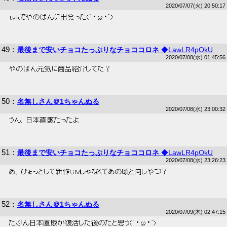
2020/07/07(火) 20:50:17
 tvkでやのぱんに出会った(´・ω・`) 
49
：
最後まで安いチョコたっぷりなチョココロネ
◆LawLR4pOkU
2020/07/08(水) 01:45:56
 やのぱん元気に商品紹介してた？ 
50
：
名無しさん＠1ちゃんぬる
2020/07/08(水) 23:00:32
 うん、日本直販だったよ 
51
：
最後まで安いチョコたっぷりなチョココロネ
◆LawLR4pOkU
2020/07/08(水) 23:26:23
 あ、ひょっとして新作CMじゃなくてあの頃と同じやつ？ 
52
：
名無しさん＠1ちゃんぬる
2020/07/09(木) 02:47:15
 たぶん日本直販が復活した後のだと思う(´・ω・`) 