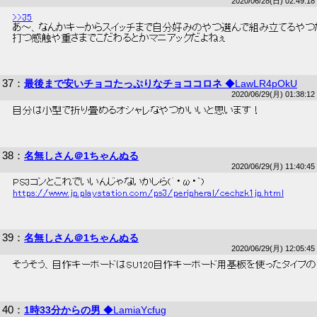
2020/06/28(日) 02:49:18
>>35
 あ～、なんかキーからスイッチまで自分好みのやつ選んで組み立てるやつ
 打つ感触や重さまでこだわるとかマニアックだよねぇ 
37
：
最後まで安いチョコたっぷりなチョココロネ
◆LawLR4pOkU
2020/06/29(月) 01:38:12
 自分は小型で折り畳めるオシャレなやつがいいと思います！ 
38
：
名無しさん＠1ちゃんぬる
2020/06/29(月) 11:40:45
 PS3コンとこれでいいんじゃないかしら(´・ω・`) 
https://www.jp.playstation.com/ps3/peripheral/cechzk1jp.html
39
：
名無しさん＠1ちゃんぬる
2020/06/29(月) 12:05:45
 そうそう、自作キーボードはSU120自作キーボード用基板を使ったタイプの自
40
：
1時33分からの男
◆LamiaYcfug