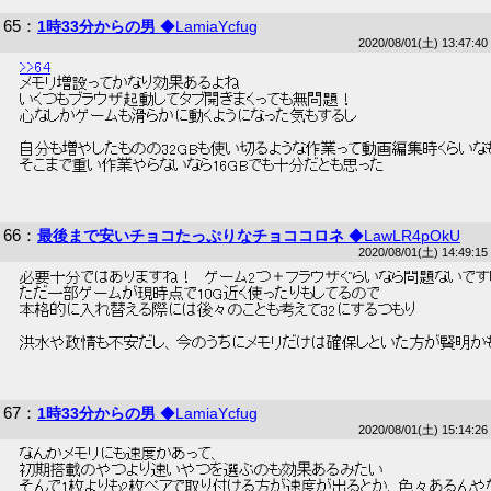
65
：
1時33分からの男
◆LamiaYcfug
2020/08/01(土) 13:47:40
>>64
 メモリ増設ってかなり効果あるよね 
 いくつもブラウザ起動してタブ開きまくっても無問題！ 
 心なしかゲームも滑らかに動くようになった気もするし 
 自分も増やしたものの32GBも使い切るような作業って動画編集時くらいな
 そこまで重い作業やらないなら16GBでも十分だとも思った 
66
：
最後まで安いチョコたっぷりなチョココロネ
◆LawLR4pOkU
2020/08/01(土) 14:49:15
 必要十分ではありますね！　ゲーム2つ＋ブラウザぐらいなら問題ないです
 ただ一部ゲームが現時点で10G近く使ったりもしてるので 
 本格的に入れ替える際には後々のことも考えて32にするつもり 
 洪水や政情も不安だし、今のうちにメモリだけは確保しといた方が賢明かも
67
：
1時33分からの男
◆LamiaYcfug
2020/08/01(土) 15:14:26
 なんかメモリにも速度があって、 
 初期搭載のやつより速いやつを選ぶのも効果あるみたい 
 そんで1枚よりも2枚ペアで取り付ける方が速度が出るとか、色々あるんやな