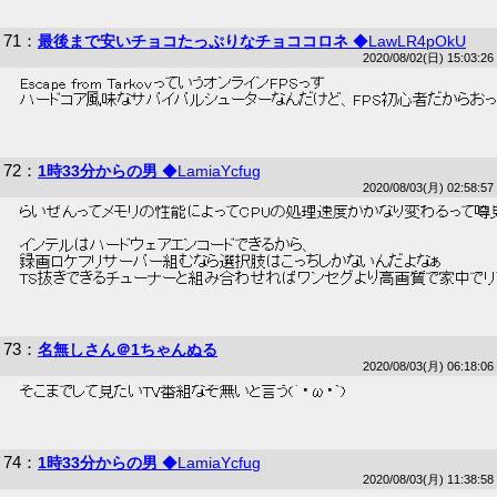
71
：
最後まで安いチョコたっぷりなチョココロネ
◆LawLR4pOkU
2020/08/02(日) 15:03:26
 Escape from TarkovっていうオンラインFPSっす 
 ハードコア風味なサバイバルシューターなんだけど、FPS初心者だからおっ
72
：
1時33分からの男
◆LamiaYcfug
2020/08/03(月) 02:58:57
 らいぜんってメモリの性能によってCPUの処理速度がかなり変わるって噂見
 インテルはハードウェアエンコードできるから、 
 録画ロケフリサーバー組むなら選択肢はこっちしかないんだよなぁ 
 TS抜きできるチューナーと組み合わせればワンセグより高画質で家中でリ
73
：
名無しさん＠1ちゃんぬる
2020/08/03(月) 06:18:06
 そこまでして見たいTV番組なぞ無いと言う(´・ω・`) 
74
：
1時33分からの男
◆LamiaYcfug
2020/08/03(月) 11:38:58