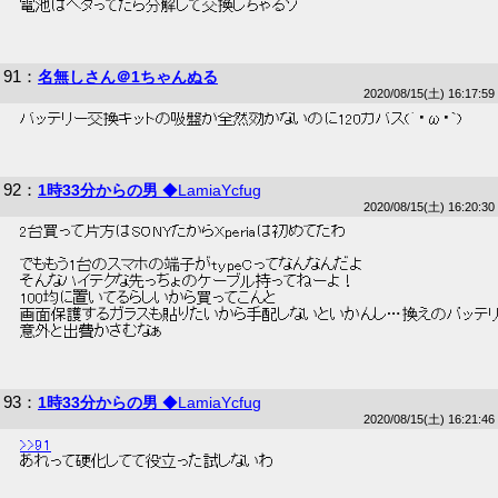
 電池はヘタってたら分解して交換しちゃるゾ 
91
：
名無しさん＠1ちゃんぬる
2020/08/15(土) 16:17:59
 バッテリー交換キットの吸盤が全然効かないのに120ガバス(´・ω・`) 
92
：
1時33分からの男
◆LamiaYcfug
2020/08/15(土) 16:20:30
 2台買って片方はSONYだからXperiaは初めてだわ 
 でももう1台のスマホの端子がtypeCってなんなんだよ 
 そんなハイテクな先っちょのケーブル持ってねーよ！ 
 100均に置いてるらしいから買ってこんと 
 画面保護するガラスも貼りたいから手配しないといかんし…換えのバッテリ
 意外と出費かさむなぁ 
93
：
1時33分からの男
◆LamiaYcfug
2020/08/15(土) 16:21:46
>>91
 あれって硬化してて役立った試しないわ 