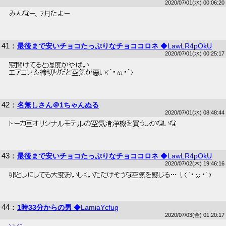
2020/07/01(水) 00:06:20
 みんなー、7月だよー 
41
：
最後まで安いチョコたっぷりなチョココロネ
◆LawLR4pOkU
2020/07/01(水) 00:25:17
 窓開けてると湿度がやばい 
 エアコン＆締切りだと空気が悪い(´・ω・｀) 
42
：
名無しさん＠1ちゃんぬる
2020/07/01(水) 08:48:44
 トーカ堂オリジナルモデルの空気清浄機を買うしかないな 
43
：
最後まで安いチョコたっぷりなチョココロネ
◆LawLR4pOkU
2020/07/02(木) 19:46:16
 卵とじにしても大変おいしくいただけそうな空気を感じる…！(｀・ω・´) 
44
：
1時33分からの男
◆LamiaYcfug
2020/07/03(金) 01:20:17