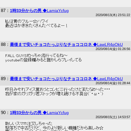
87
：
1時33分からの男
◆LamiaYcfug
2020/08/13(木) 23:51:22
 私は青のブルー☆ハワイ 
 最近はかき氷たくさんたべてるよー！ 
88
：
最後まで安いチョコたっぷりなチョココロネ
◆LawLR4pOkU
2020/08/14(金) 01:26:56
 FALL GUYSめっちゃ流行ってるね～ 
 youtubeの登録欄みると誰かしらプレイしてる 
89
：
最後まで安いチョコたっぷりなチョココロネ
◆LawLR4pOkU
2020/08/14(金) 01:28:44
 昨日みぞれアイス買おうとコンビニ行ったけどまだなかった・・・ 
 我が家のガリガリ君ストックが増え続ける不具合(´・ω・｀) 
90
：
1時33分からの男
◆LamiaYcfug
2020/08/15(土) 14:53:57
 新しいスマホ注文しちゃった 
 型落ちで中古だけど、今のより新しい機種だから楽しみ☆ 