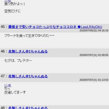
>>43
 食う気かよっ！ 
 空気だけに 
45
：
最後まで安いチョコたっぷりなチョココロネ
◆LawLR4pOkU
2020/07/05(日) 04:16:16
 プラーナを食って生きてゆくのだ・・・ 
46
：
名無しさん＠1ちゃんぬる
2020/07/07(火) 01:09:55
 七夕は、プレデター 
47
：
名無しさん＠1ちゃんぬる
2020/07/07(火) 01:13:53
>>46
 ちっ 
 反省してまーす 
48
：
名無しさん＠1ちゃんぬる