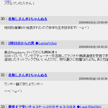
 メタルマンの人やん！ 
30
：
名無しさん＠1ちゃんぬる
2020/06/23(火) 23:00:09
 地球防衛軍6が発表されたので来年も生き抜きます(´・ω・`) 
31
：
1時33分からの男
◆LamiaYcfug
2020/06/24(水) 02:42:15
 最近Raspberry Piってのにも興味津々 
 SDRっていう、ワンセグチューナーを流用してラジオや無線通信を受信で
 退役したネットブックでもいいんだけど、持ち運びに邪魔なのよね。あと性
32
：
名無しさん＠1ちゃんぬる
2020/06/26(金) 16:16:36
 ランボー観てきたよランボー 
 ・・・(´・ω・`) 
33
：
最後まで安いチョコたっぷりなチョココロネ
◆LawLR4pOkU