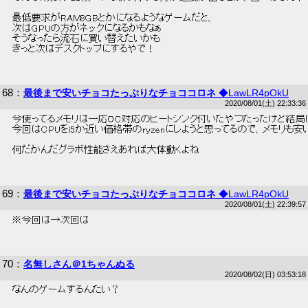
 最低要求がRAM8GBとかになるようなゲームだと、 
 次はGPUの方がネックになるかもなぁ 
 そうなったら流石に買い替えたいかも 
 きっと次はデスクトップにするやで！ 
68
：
最後まで安いチョコたっぷりなチョココロネ
◆LawLR4pOkU
2020/08/01(土) 22:33:36
 今使ってるメモリは一応OC対応のヒートシンク付いたやつだったけど結局
 今回はCPUをi5か近い価格帯のryzenにしようと思ってるので、メモリも
 何だかんだグラボ性能さえあれば大体動くよね 
69
：
最後まで安いチョコたっぷりなチョココロネ
◆LawLR4pOkU
2020/08/01(土) 22:39:57
 ※今回は→次回は 
70
：
名無しさん＠1ちゃんぬる
2020/08/02(日) 03:53:18
 なんのゲームするんだい？ 