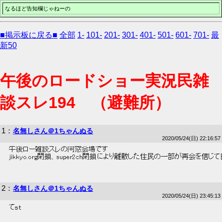
なるほど告知欄じゃねーの
■掲示板に戻る■
全部
1-
101-
201-
301-
401-
501-
601-
701-
最
新50
午後のロードショー実況民雑
談スレ194 （避難所）
1
：
名無しさん＠1ちゃんぬる
2020/05/24(日) 22:16:57
 午後ロー雑談スレの同窓会場です 
 jikkyo.org閉鎖、super2ch閉鎖により離散した住民の一部が再会を信
2
：
名無しさん＠1ちゃんぬる
2020/05/24(日) 23:45:13
 てｓｔ 