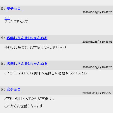
3
：
安チョコ
2020/05/24(日) 23:47:28
>>1
 スレたてさんくす！ 
4
：
名無しさん＠1ちゃんぬる
2020/05/25(月) 10:33:01
 予約した峠です、お世話になります（・∀・） 
5
：
名無しさん＠1ちゃんぬる
2020/05/25(月) 10:47:28
 (´・ω・`)ぽまいらは夏休み最終日に宿題やるタイプだお 
6
：
安チョコ
2020/05/25(月) 19:59:50
 2学期1週目入ってからが本番よ！ 
 これからお世話になります 