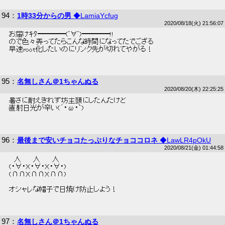
94
：
1時33分からの男
◆LamiaYcfug
2020/08/18(火) 21:56:07
 お届けｷﾀ━━━━(ﾟ∀ﾟ)━━━━!! 
 ので色々弄ってたらこんな時間になってたでござる 
 早速root化したいのにリンク先が切れてやがる！ 
95
：
名無しさん＠1ちゃんぬる
2020/08/20(木) 22:25:25
 暑さに耐えきれず坊主頭にしたんだけど 
 直射日光が辛い(´・ω・`) 
96
：
最後まで安いチョコたっぷりなチョココロネ
◆LawLR4pOkU
2020/08/21(金) 01:44:58
 　人　　 人　　 人 
 (・∀・)(・∀・)(・∀・) 
 (∩∩)(∩∩)(∩∩) 
 オシャレな帽子で日焼け防止しよう！ 
97
：
名無しさん＠1ちゃんぬる