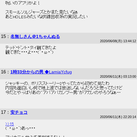
 呪いのアプリかよ！ 
 スモールソルジャーズとかまた見たいなぁ 
 あとHOLESみたいな伏線回収系の実況したい 
15
：
名無しさん＠1ちゃんぬる
2020/06/08(月) 13:44:12
 デッド・ドント・ダイ観てきたよ 
 観てきた・・・よ・・・(´・ω・`) 
16
：
1時33分からの男
◆LamiaYcfug
2020/06/11(木) 03:13:00
 ジャッキーの、ポリスストーリー2やってたから初めて見たわ 
 内容も面白いし何で地上波では放送しないんだろうと思ってたけど 
 今だとやっぱりあの"アパアパカンフー男"がアカンのやろうなぁ… 
17
：
安チョコ
2020/06/11(木) 22:20:14
>>15
 (´・ω・｀)あっ・・・ 