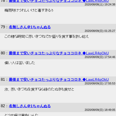
78
：
最後まで安いチョコたっぷりなチョココロネ
◆LawLR4pOkU
2020/08/08(土) 19:24:38
 梅雨明けうれしいけど暑すぎるぅ 
79
：
名無しさん＠1ちゃんぬる
2020/08/09(日) 01:25:27
 この様な時間に赤いきつねでか盛りを食す事を許し給え 
80
：
最後まで安いチョコたっぷりなチョココロネ
◆LawLR4pOkU
2020/08/09(日) 17:54:46
 偉い人は言いました 
81
：
最後まで安いチョコたっぷりなチョココロネ
◆LawLR4pOkU
2020/08/09(日) 17:55:53
 汝、赤いきつねを食すなら緑のたぬきも食せと 
82
：
名無しさん＠1ちゃんぬる
2020/08/09(日) 18:49:05
 どうせ俺は黄色いんだ 