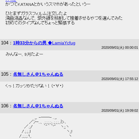
 かつてKATANAとかいうスマホがあったという… 
 ひとまずガラスフィルム注文したよ 
 湾曲液晶なんで、紫外線を照射して接着させるやつを選んでみた 
 初めてのタイプなんでちょっと緊張する 
104
：
1時33分からの男
◆LamiaYcfug
2020/09/01(火) 00:00:01
 みんなー、9月だよー 
105
：
名無しさん＠1ちゃんぬる
2020/09/01(火) 17:55:12
 くっ！ガッツがたりない！（・∀・） 
106
：
名無しさん＠1ちゃんぬる
2020/09/01(火) 19:09:02
 　　 　 　 　 　 　 ,,. -――- ..,、 
 　　　 　 　 　 ／ﾝｰ..、.;.;.;.;､.;.;.;.,ﾐ>､ 
 　　　　　　／.;/ 　　　｀"｀ `'"　 ヽ;;ヽ 
 　　 　 　 /.;.;.;ｌ　　　　　　　　　　　 ヽ;;! 
 　　　　 /.;.;.;.'!,　　　　　　 　 　 　 　 ヽ 