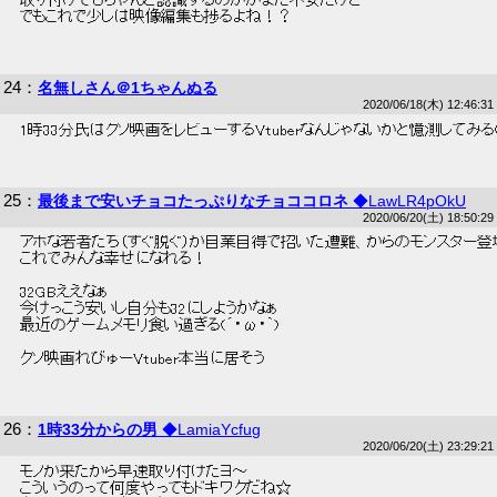
 取り付けてもちゃんと認識するのかがまだ不安だけど… 
 でもこれで少しは映像編集も捗るよね！？ 
24
：
名無しさん＠1ちゃんぬる
2020/06/18(木) 12:46:31
 1時33分氏はクソ映画をレビューするVtuberなんじゃないかと憶測してみる(´
25
：
最後まで安いチョコたっぷりなチョココロネ
◆LawLR4pOkU
2020/06/20(土) 18:50:29
 アホな若者たち（すぐ脱ぐ）が自業自得で招いた遭難、からのモンスター登
 これでみんな幸せになれる！ 
 32GBええなぁ 
 今けっこう安いし自分も32にしようかなぁ 
 最近のゲームメモリ食い過ぎる(´・ω・｀) 
 クソ映画れびゅーVtuber本当に居そう 
26
：
1時33分からの男
◆LamiaYcfug
2020/06/20(土) 23:29:21
 モノが来たから早速取り付けたヨ～ 
 こういうのって何度やってもドキワクだね☆ 