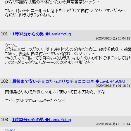
 かなり綺麗な状態の本体だったから無茶苦茶ショック… 
 つか、膝からビニール床に落下させるだけで傷付くとかヤワすぎだろ… 
 なにがゴリラガラス5やねん！ 
101
：
1時33分からの男
◆LamiaYcfug
2020/08/28(金) 13:04:12
 う～ん、 
 どうもこのゴリラガラス、落下時割れるのを防ぐために、硬度を低くして衝
 つまり、表面に傷は付きやすいが割れにくいという… 
 他のスマホに貼ってる自称9Hのガラスフィルムの方が固くて傷に対しては
 この9Hがロックウェルかモースなのかは不明だが… 
102
：
最後まで安いチョコたっぷりなチョココロネ
◆LawLR4pOkU
2020/08/31(月) 01:18:21
 内側柔らかめで外側（フィルム）硬めって日本刀みたいすな 
 エピックストアでhitmanもらた(・∀・) 
103
：
1時33分からの男
◆LamiaYcfug
2020/08/31(月) 15:11:14
>>102