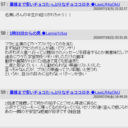
57
：
最後まで安いチョコたっぷりなチョココロネ
◆LawLR4pOkU
2020/07/13(月) 21:52:17
 名無しさんの半生が紹介されちゃう！！ 
58
：
1時33分からの男
◆LamiaYcfug
2020/07/19(日) 03:31:26
 ブラピ主演の【アド・アストラ】ってのを見た 
 まず始終ブラピのポエムが続いてウンザリ 
 わざわざ火星へ行って父親向けのメッセージを録音するとか無意味だしア
 過去にウケた宇宙物をツギハギしただけの脚本 
 動きや展開がトロくて2倍速で見ても怠過ぎた 
 二度と見なくていい、人に勧められない映画リスト入りした 
 言っちゃなんだが、ブラピの映画ってクソ率高いと思うわ 
 というか、自分の好みに合わないパターンが多い 
59
：
最後まで安いチョコたっぷりなチョココロネ
◆LawLR4pOkU
2020/07/24(金) 16:49:19
 2倍速で視聴してて何かの拍子にとつぜん等速に戻ると 
 ふざけてスローモーに喋ってるのかなってぐらいセリフが遅く歪んで感じられ
 あの一瞬の不安定な感覚が好きです（隙自語 