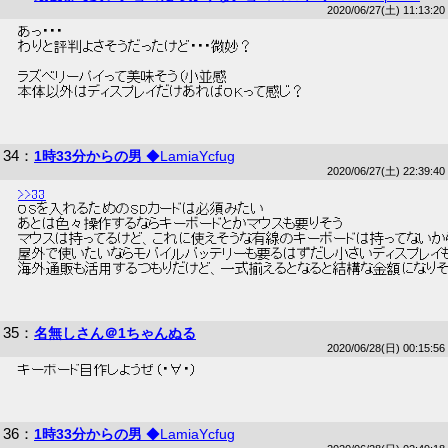
2020/06/27(土) 11:13:20
 あっ・・・ 
 わりと評判よさそうだったけど・・・微妙？ 
 ラズベリーパイって美味そう（小並感 
 本体以外はディスプレイだけあればOKって感じ？ 
34
：
1時33分からの男
◆LamiaYcfug
2020/06/27(土) 22:39:40
>>33
 OSを入れるためのSDカードは必須みたい 
 あとは色々操作するならキーボードとかマウスも要りそう 
 マウスは持ってるけど、これに使えそうな有線のキーボードは持ってないか
 屋外で使いたいならモバイルバッテリーも要るはずだし小さいディスプレイも
 海外通販も活用するつもりだけど、一式揃えるとなると結構な金額になりそ
35
：
名無しさん＠1ちゃんぬる
2020/06/28(日) 00:15:56
 キーボード自作しようぜ（・∀・） 
36
：
1時33分からの男
◆LamiaYcfug