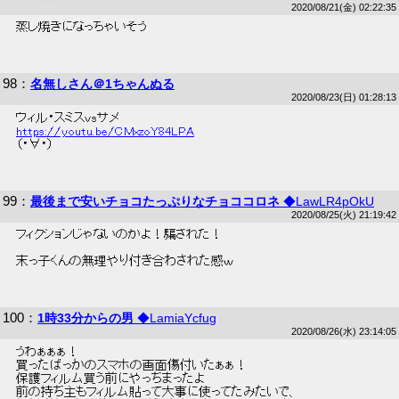
2020/08/21(金) 02:22:35
 蒸し焼きになっちゃいそう 
98
：
名無しさん＠1ちゃんぬる
2020/08/23(日) 01:28:13
 ウィル・スミスvsサメ 
https://youtu.be/CMxzoY84LPA
 （・∀・） 
99
：
最後まで安いチョコたっぷりなチョココロネ
◆LawLR4pOkU
2020/08/25(火) 21:19:42
 フィクションじゃないのかよ！騙された！ 
 末っ子くんの無理やり付き合わされた感ｗ 
100
：
1時33分からの男
◆LamiaYcfug
2020/08/26(水) 23:14:05
 うわぁぁぁ！ 
 買ったばっかのスマホの画面傷付いたぁぁ！ 
 保護フィルム買う前にやっちまったよ 
 前の持ち主もフィルム貼って大事に使ってたみたいで、 