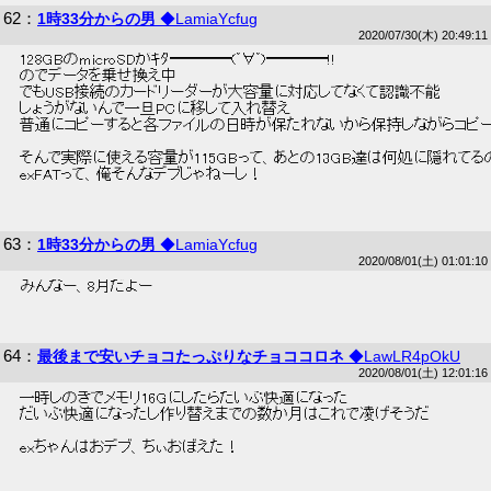
62
：
1時33分からの男
◆LamiaYcfug
2020/07/30(木) 20:49:11
 128GBのmicroSDがｷﾀ━━━━(ﾟ∀ﾟ)━━━━!! 
 のでデータを乗せ換え中 
 でもUSB接続のカードリーダーが大容量に対応してなくて認識不能 
 しょうがないんで一旦PCに移して入れ替え 
 普通にコピーすると各ファイルの日時が保たれないから保持しながらコピー
 そんで実際に使える容量が115GBって、あとの13GB達は何処に隠れてる
 exFATって、俺そんなデブじゃねーし！ 
63
：
1時33分からの男
◆LamiaYcfug
2020/08/01(土) 01:01:10
 みんなー、8月だよー 
64
：
最後まで安いチョコたっぷりなチョココロネ
◆LawLR4pOkU
2020/08/01(土) 12:01:16
 一時しのぎでメモリ16Gにしたらだいぶ快適になった 
 だいぶ快適になったし作り替えまでの数か月はこれで凌げそうだ 
 exちゃんはおデブ、ちぃおぼえた！ 