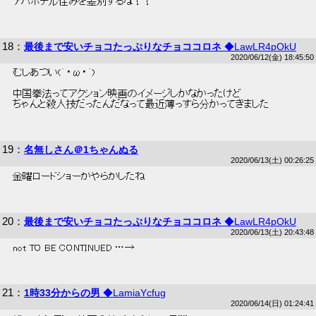
 アパホテル住みを差別するな！！ 
18
：
最後まで安いチョコたっぷりなチョココロネ
◆LawLR4pOkU
2020/06/12(金) 18:45:50
 むしあつい(´・ω・｀) 
 中国拳法ってアクション映画のイメージしかなかったけど 
 ちゃんと殺人技だったんだなって最近薄っすら分かってきました 
19
：
名無しさん＠1ちゃんぬる
2020/06/13(土) 00:26:25
 金曜ロードショーがやらかしたね 
20
：
最後まで安いチョコたっぷりなチョココロネ
◆LawLR4pOkU
2020/06/13(土) 20:43:48
 not TO BE CONTINUED …→ 
21
：
1時33分からの男
◆LamiaYcfug
2020/06/14(日) 01:24:41