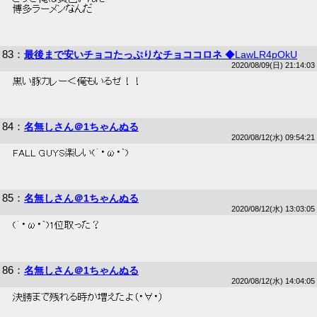
 博多ラーメンなんだ 
83
：
最後まで安いチョコたっぷりなチョココロネ
◆LawLR4pOkU
2020/08/09(日) 21:14:03
 黒い豚カレー＜俺もいるぜ！！ 
84
：
名無しさん＠1ちゃんぬる
2020/08/12(水) 09:54:21
 FALL GUYS楽しい(´・ω・`) 
85
：
名無しさん＠1ちゃんぬる
2020/08/12(水) 13:03:05
 (´・ω・`)1位取った？ 
86
：
名無しさん＠1ちゃんぬる
2020/08/12(水) 14:04:05
 決勝まで残れる時が増えたよ（・∀・） 