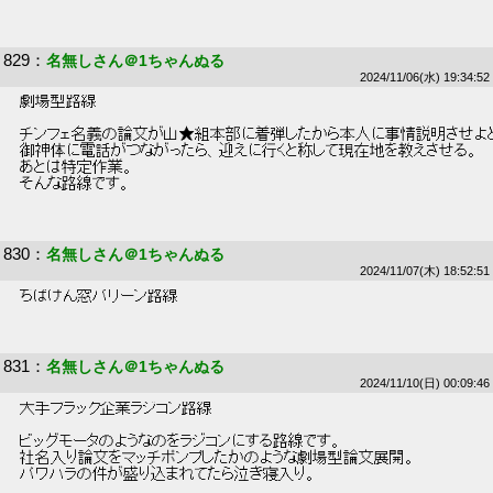
829
：
名無しさん＠1ちゃんぬる
2024/11/06(水) 19:34:52
 劇場型路線 
 チンフェ名義の論文が山★組本部に着弾したから本人に事情説明させよと
 御神体に電話がつながったら、迎えに行くと称して現在地を教えさせる。 
 あとは特定作業。 
 そんな路線です。 
830
：
名無しさん＠1ちゃんぬる
2024/11/07(木) 18:52:51
 ちばけん窓パリーン路線 
831
：
名無しさん＠1ちゃんぬる
2024/11/10(日) 00:09:46
 大手ブラック企業ラジコン路線 
 ビッグモータのようなのをラジコンにする路線です。 
 社名入り論文をマッチポンプしたかのような劇場型論文展開。 
 パワハラの件が盛り込まれてたら泣き寝入り。 