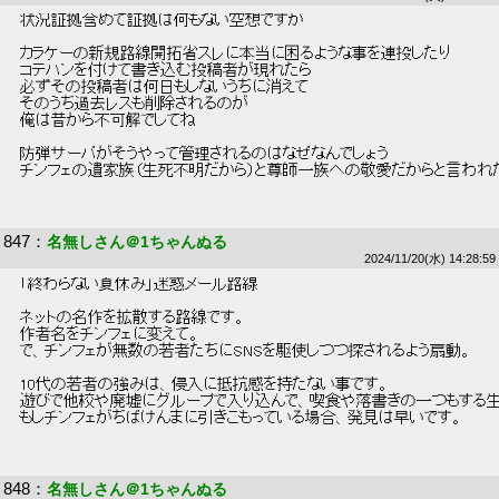
 状況証拠含めて証拠は何もない空想ですが 
 カラケーの新規路線開拓省スレに本当に困るような事を連投したり 
 コテハンを付けて書き込む投稿者が現れたら 
 必ずその投稿者は何日もしないうちに消えて 
 そのうち過去レスも削除されるのが 
 俺は昔から不可解でしてね 
 防弾サーバがそうやって管理されるのはなぜなんでしょう 
 チンフェの遺家族（生死不明だから）と尊師一族への敬愛だからと言われた
847
：
名無しさん＠1ちゃんぬる
2024/11/20(水) 14:28:59
 「終わらない夏休み」迷惑メール路線 
 ネットの名作を拡散する路線です。 
 作者名をチンフェに変えて。 
 で、チンフェが無数の若者たちにSNSを駆使しつつ探されるよう扇動。 
 10代の若者の強みは、侵入に抵抗感を持たない事です。 
 遊びで他校や廃墟にグループで入り込んで、喫食や落書きの一つもする生
 もしチンフェがちばけんまに引きこもっている場合、発見は早いです。 
848
：
名無しさん＠1ちゃんぬる