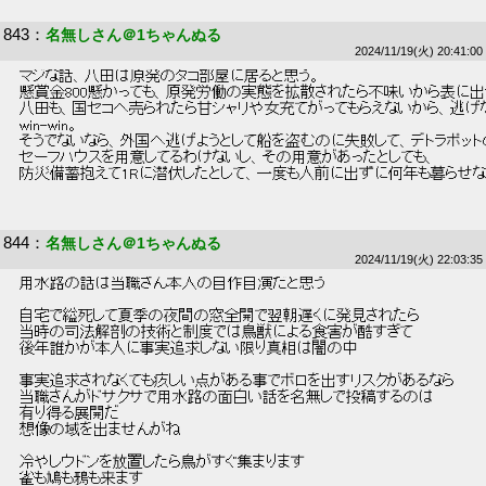
843
：
名無しさん＠1ちゃんぬる
2024/11/19(火) 20:41:00
 マジな話、八田は原発のタコ部屋に居ると思う。 
 懸賞金800懸かっても、原発労働の実態を拡散されたら不味いから表に出
 八田も、国セコへ売られたら甘シャリや女充てがってもらえないから、逃げな
 win-win。 
 そうでないなら、外国へ逃げようとして船を盗むのに失敗して、デトラポット
 セーフハウスを用意してるわけないし、その用意があったとしても、 
 防災備蓄抱えて1Rに潜伏したとして、一度も人前に出ずに何年も暮らせない
844
：
名無しさん＠1ちゃんぬる
2024/11/19(火) 22:03:35
 用水路の話は当職さん本人の自作自演だと思う 
 自宅で縊死して夏季の夜間の窓全開で翌朝遅くに発見されたら 
 当時の司法解剖の技術と制度では鳥獣による食害が酷すぎて 
 後年誰かが本人に事実追求しない限り真相は闇の中 
 事実追求されなくても疚しい点がある事でボロを出すリスクがあるなら 
 当職さんがドサクサで用水路の面白い話を名無しで投稿するのは 
 有り得る展開だ 
 想像の域を出ませんがね 
 冷やしウドンを放置したら鳥がすぐ集まります 
 雀も鳩も鴉も来ます 