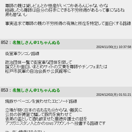
 尊師の親は貸しビルとか恒産がいくつかあるんじゃないかな 
 相続したら尊師は自分の好きにできる不労所得があるって事になるね 
 弟も居ないし 
 事実追求で尊師の親の不労所得の有無と所在を特定して面白くする路線
852
：
名無しさん＠1ちゃんぬる
2024/11/30(土) 10:37:58
 街宣車ラジコン路線 
 政治団体一覧で街宣車な団体を探して 
 論文とか面白いまとめサイトの文責を尊師やチンフェまたは 
 松戸市民軍の自治会長や公民館等に 
853
：
名無しさん＠1ちゃんぬる
2024/12/02(月) 01:51:21
 焼豚やベーコンを食わせたエピソード路線 
 立場が弱く日本の右も左も分からない難民に 
 公共の祈祷室で騙して豚肉を食わせて 
 舎弟の盃として酒も飲ませた悪徳弁護士の話を 
 アフガニスタン人とかのSNSアカウントへ投書する路線です 