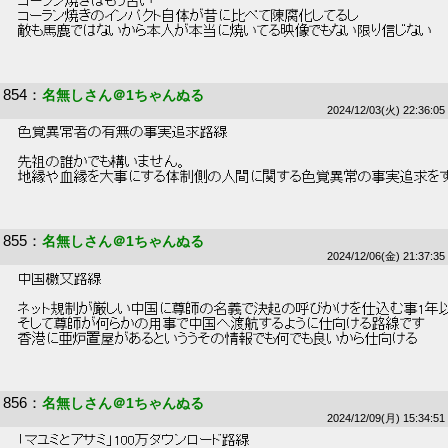
 コーラン焼きはもう古い 
 コーラン焼きのインパクト自体が昔に比べて陳腐化してるし 
 敵も馬鹿ではないから本人が本当に焼いてる映像でもない限り信じない 
854
：
名無しさん＠1ちゃんぬる
2024/12/03(火) 22:36:05
 色覚異常者の有無の事実追求路線 
 先祖の誰かでも構いません。 
 地縁や血縁を大事にする体制側の人間に関する色覚異常の事実追求をす
855
：
名無しさん＠1ちゃんぬる
2024/12/06(金) 21:37:35
 中国檄文路線 
 ネット規制が厳しい中国に尊師の名義で決起の呼びかけを仕込む事1年以
 そして尊師が何らかの用事で中国へ渡航するように仕向ける路線です 
 香港に亜炉置屋があるといううその情報でも何でも良いから仕向ける 
856
：
名無しさん＠1ちゃんぬる
2024/12/09(月) 15:34:51
 「マユミとアサミ」100万ダウンロード路線 