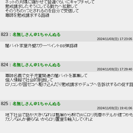
 ネットの片隅に寝かせて翌週ぐらいにキャプチャして 
 懲戒請求したそうにしてる勢力へ拡散して 
 そのうちの1つとされるのを自分で受信して 
 尊師を懲戒請求する路線 
823
：
名無しさん＠1ちゃんぬる
2024/11/03(日) 17:23:05
 闇バイト家屋外壁カラーペイントBB弾路線 
824
：
名無しさん＠1ちゃんぬる
2024/11/03(日) 17:29:40
 尊師名義で女子児童関連の闇バイトを募集して 
 個人情報で社会的制裁して 
 ロリコンが国セコへ駆け込んだり懲戒請求やデュプへ告訴状するの促す路
825
：
名無しさん＠1ちゃんぬる
2024/11/03(日) 19:41:06
 地下社会で話が大きくなれば瓢箪から駒でIRにロリ売春ホテルが建つかも
 カジノなんか要らないからロリ置屋を輸入してくれよ 