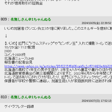
 それが信用取引の証拠金 
809
：
名無しさん＠1ちゃんぬる
2024/10/25(金) 22:39:52
 いじめ加害者（ラジコン兵士）が畑に実りました。このエネルギーを信仰に
 ↓ 
 【いじめ】 肛門に“ドラムスティック”や“ピンポン玉” 入れて撮影 トイレ
 10/25(金) 11:37配信 
 2830 
 コメント2830件 
 北海道ニュースUHB 
 報告書の記者会見 
https://news.yahoo.co.jp/articles/95f2315f6b06cab5c1cf014428efdb32
 北海道の高校で1年生の男子生徒が、3年生4人から暴言や暴行のほか性
 北海道教育委員会の第三者機関によりますと、2022年6月から半年間に
 トイレで逆さ吊りにされてけがをしたり、肛門にドラムスティックやピンポン
 保護者が学校や警察に連絡し、加害生徒3人が家庭裁判所に送致され保
810
：
名無しさん＠1ちゃんぬる
2024/10/27(日) 17:52:13
 ゲイ・ラブレター路線 