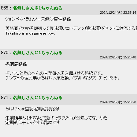
869
：
名無しさん＠1ちゃんぬる
2024/12/24(火) 23:35:14
 ジョンベネ・ラムジー未解決事件路線 
 英語圏でSEOを頑張って興味深いコンテンツ（意味深）をネットに放流する
 Takahiro is a Japanese boy. 
870
：
名無しさん＠1ちゃんぬる
2024/12/25(水) 15:26:48
 婚姻届路線 
 チンフェとそのへんの甘芋婦人を入籍させる路線です。 
 チンフェの住民票がちばけんまを動いてないならワンチャンある。 
871
：
名無しさん＠1ちゃんぬる
2024/12/25(水) 15:28:20
 ちばけんま登記定期確認路線 
 生前贈与や担保などで新キャラクターが登場してないかを 
 定期的にチェックする路線です 