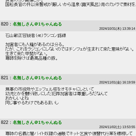
 長官のコラ画像とか。 
 国松長官の件以来警戒が厳しいから温泉（露天風呂）用のカメラで素材を。
820
：
名無しさん＠1ちゃんぬる
2024/10/31(木) 13:39:14
 石山敏正容疑者（46）ラジコン路線 
 加害者にも人権があるのは分る。 
 だが、これをラジコンにしないのではチンフェが生まれて来た意味がない。 
 生きて来た甲斐がない。 
 尊師を除けば最高品種の豚。 
821
：
名無しさん＠1ちゃんぬる
2024/11/01(金) 16:19:59
 無辜の市役所やエッフェル塔をオモチャにしといて 
 幼児とかを嬲り殺しにした犯罪加害者は尊重しろだなんて 
 おかしいよね 
 同じ事やるわけでもあるまいし 
822
：
名無しさん＠1ちゃんぬる
2024/11/02(土) 13:53:55
 尊師の名義と闇バイト奴隷の通帳でネット乞食や復讐代行業を標榜して 