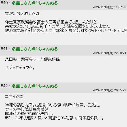
840
：
名無しさん＠1ちゃんぬる
2024/11/16(土) 11:07:32
 聖教新聞を取る路線 
 浄土真宗親鸞会や冨士大石寺顕正会でも良いんだけど 
 宗教ラジコンするなら数千円のゲーム課金を厭うてはなりません 
 敵の本気度が課金の有無で全然違う（集金奴隷がフット・イン・ザ・ドアに成
841
：
名無しさん＠1ちゃんぬる
2024/11/18(月) 22:30:21
 八田與一懸賞金ブーム便乗路線 
 サジェでデュプを。 
842
：
名無しさん＠1ちゃんぬる
2024/11/19(火) 20:35:22
 ニオイ路線 
 冷凍の鶏むね肉2kgを見つからない場所に放置して退去。 
 翌日の昼以降は異臭蔓延。 
 解凍時の熱と結露が決め手。 
 また、冷凍状態だと臭いと可搬性が段違い。時限性も良い。 