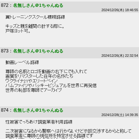
872
：
名無しさん＠1ちゃんぬる
2024/12/26(木) 18:46:55
 翼トレーニングスクール標榜路線 
 キッズと親を離間の計する際に。 
 戸塚ヨット可。 
873
：
名無しさん＠1ちゃんぬる
2024/12/26(木) 22:32:54
 動画レーベル路線 
 尊師の名前とロゴを動画の右下にでも入れて 
 画質をリマスターした往年の名作たち 
 ウクライナ21やエリートペイン 
 バムファイツやバッキービジュアルを世界に再発信 
 世界の恥部を尊師でアーカイブ 
874
：
名無しさん＠1ちゃんぬる
2024/12/28(土) 14:39:35
 性被害でっちあげ調査業者利用路線 
 二次被害になるから警察へは行かないけど示談交渉するからと称して 
 調査業者に尊師の現住所を特定させる路線です 