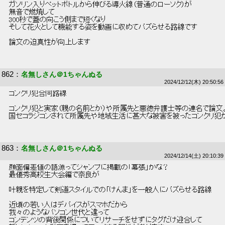
 ガソリン入りペットボトルから伸びる導火線（普通のローソク）が 
 無音で燃焼して 
 300秒で蓋の向こう側まで短くなり 
 そして花火として機能する姿を動画に収めてバズらせる路線です 
 論文の迫真性が向上します 
862
：
名無しさん＠1ちゃんぬる
2024/12/12(木) 20:50:56
 コンクリ犯合同路線 
 コンクリ犯と実家（親の名前とか）や所属先と悪徳弁護士等の連名で論文。
 国セコラジコンされて所属先や地域生活に甚大な被害を被ったコンクリ犯が
863
：
名無しさん＠1ちゃんぬる
2024/12/14(土) 20:10:39
 顔面偏差値の語源ってジャンプに掲載の「幕張」かな？ 
 最優秀高校生大会編で奈良が 
 叶親を特定して剣道スタイルでの「けんま」を一般人にバズらせる路線 
 近頃の若い人はデバイスがスマホだから 
 我々のようなパソコン世代と違って 
 コンテンツの背後関係についてリサーチをせずにタグだけ迎合して 