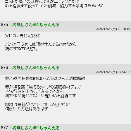
 コストが高いのは難点ですがエアタグとかで 
 ある程度まで絞ってコスト削減に協力する余地はあるかな 
875
：
名無しさん＠1ちゃんぬる
2024/12/28(土) 16:18:19
 父ヒロシ再特定路線 
 パパと同じ家に尊師が住んでると思うから。 
 親のすねカジリ虫。 
876
：
名無しさん＠1ちゃんぬる
2024/12/28(土) 17:56:52
 赤外線照射振動検知方式ちばけんま盗聴路線 
 赤外線を窓に当てるタイプの盗聴機材により 
 不法行為を伴わない方法で外から 
 御神体が隠れてないか確かめる路線です 
 機材は高価だけどレンタルや自作など 
 何らかの方法はあるはず 
877
：
名無しさん＠1ちゃんぬる