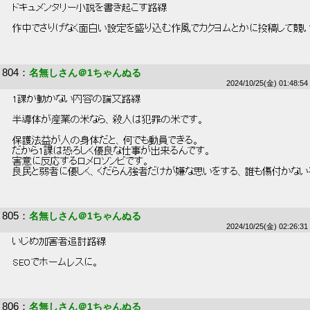
 ドキュメンタリー小説を書き起こす路線 
 作中でさりげなく面白い設定を盛り込む作風でカクヨムとかに投稿して競い
804
：
名無しさん＠1ちゃんぬる
2024/10/25(金) 01:48:54
 1課が動かない内容の論文路線 
 半導体が産業の米なら、殺人は犯罪の米です。 
 保護法益が人の身体だと、何でも動員できる。 
 だから1課は恐ろしく優良な仕事が出来るんです。 
 害意に反応するロメロソンビです。 
 良民と弱者に優しく、くだらん強者だけが嫌な思いをする、誰も傷付かない
805
：
名無しさん＠1ちゃんぬる
2024/10/25(金) 02:26:31
 いじめ加害者追討路線 
 SEOでホームレスに。 
806
：
名無しさん＠1ちゃんぬる