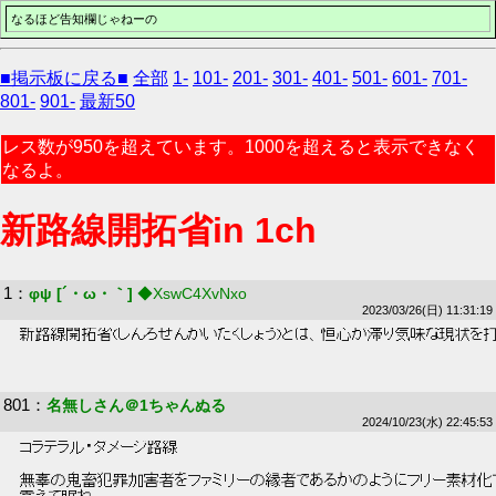
なるほど告知欄じゃねーの
■掲示板に戻る■
全部
1-
101-
201-
301-
401-
501-
601-
701-
801-
901-
最新50
レス数が950を超えています。1000を超えると表示できなく
なるよ。
新路線開拓省in 1ch
1
：
φψ [´・ω・｀]
◆XswC4XvNxo
2023/03/26(日) 11:31:19
 新路線開拓省(しんろせんかいたくしょう)とは、恒心が滞り気味な現状を
801
：
名無しさん＠1ちゃんぬる
2024/10/23(水) 22:45:53
 コラテラル・ダメージ路線 
 無辜の鬼畜犯罪加害者をファミリーの縁者であるかのようにフリー素材化