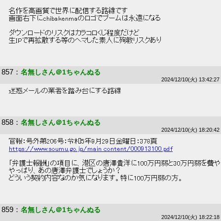
 名作を高画質で世界に配信する路線です 
 画面右下にchibakenmaのロゴでブームは永遠になる 
 ダウンロードのリスクはカラコロくじ程度だけど 
 生IPで再拡散する等のヘマした素人に殉教リスクあり 
857
：
名無しさん＠1ちゃんぬる
2024/12/10(火) 13:42:27
 迷惑メールの業者を踏み台にする路線 
858
：
名無しさん＠1ちゃんぬる
2024/12/10(火) 18:20:42
 官報：号外第206号：令和5年9月29日金曜日：378頁 
https://www.soumu.go.jp/main_content/000913100.pdf
 「弁護士報酬」の項目に、港区の唐澤貴洋に100万円弱と30万円弱を費や
 やっぱり、あの唐澤弁護士でしょうか？ 
 どういう契約内容なのか気になります。特に100万円弱の方。 
859
：
名無しさん＠1ちゃんぬる
2024/12/10(火) 18:22:18