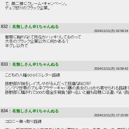
 で、第二弾にクレーム・キャンペーン。 
 デュプ怒りのブラック企業。 
832
：
名無しさん＠1ちゃんぬる
2024/11/11(月) 02:58:24
 警察に頼れなくて所在がハッキリしてるのって 
 大手のブラック企業以外に何かある？ 
 半グレ以外で 
833
：
名無しさん＠1ちゃんぬる
2024/11/11(月) 16:58:42
 こどもの人権SOSミニレター路線 
 豚野郎が妹をレイプしやがるんだって悲痛な叫びが 
 シンママ世帯のアル中アラサーキャバ嬢の長女のJSから寄せられる路線で
 豚野郎に騙されて300の借金を背負う酔っ払いと雖も母親には違いない浪
834
：
名無しさん＠1ちゃんぬる
2024/11/11(月) 17:15:00
 コロニー乗っ取り路線 