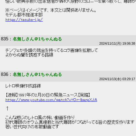
 怪しい新興宗教の出家信者が犇めく原野のコロニーを乗っ取って、尊師が
 ※ページはイメージです、本文とは関係ありません。 
 モデル都市推進本部 
https://tasuke-i.jp/
835
：
名無しさん＠1ちゃんぬる
2024/11/11(月) 19:06:38
 チンフェが多額の現金を持ってるコラ画像を拡散して 
 よからぬ輩を誘惑する路線 
836
：
名無しさん＠1ちゃんぬる
2024/11/13(水) 03:29:17
 レトロ映像作成路線 
 【速報】1997年の2月30日の緊急ニュース【発掘】 
https://www.youtube.com/watch?v=Or-lbazpXJA
 ↑ 
 こんな感じのレトロ風の怖い動画を作り 
 初代尊師のオウム真理教と当代尊師がつながってる旨の歴史を作ります 
 若い世代向けの布教動画です 