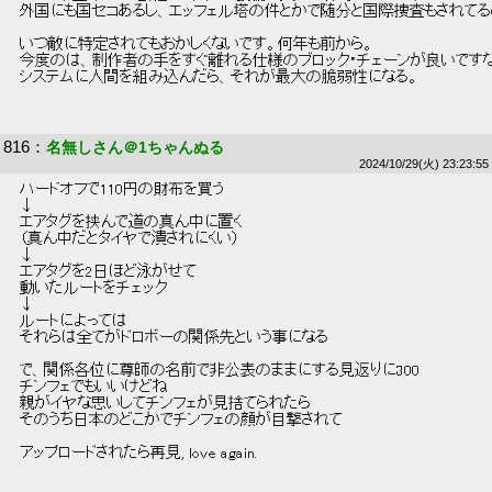
 外国にも国セコあるし、エッフェル塔の件とかで随分と国際捜査もされてる
 いつ敵に特定されてもおかしくないです。何年も前から。 
 今度のは、制作者の手をすぐ離れる仕様のブロック・チェーンが良いですな
 システムに人間を組み込んだら、それが最大の脆弱性になる。 
816
：
名無しさん＠1ちゃんぬる
2024/10/29(火) 23:23:55
 ハードオフで110円の財布を買う 
 ↓ 
 エアタグを挟んで道の真ん中に置く 
 （真ん中だとタイヤで潰されにくい） 
 ↓ 
 エアタグを2日ほど泳がせて 
 動いたルートをチェック 
 ↓ 
 ルートによっては 
 それらは全てがドロボーの関係先という事になる 
 で、関係各位に尊師の名前で非公表のままにする見返りに300 
 チンフェでもいいけどね 
 親がイヤな思いしてチンフェが見捨てられたら 
 そのうち日本のどこかでチンフェの顔が目撃されて 
 アップロードされたら再見, love again. 