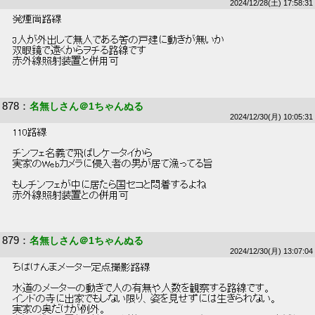
2024/12/28(土) 17:58:31
 発煙筒路線 
 3人が外出して無人である筈の戸建に動きが無いか 
 双眼鏡で遠くからヲチる路線です 
 赤外線照射装置と併用可 
878
：
名無しさん＠1ちゃんぬる
2024/12/30(月) 10:05:31
 110路線 
 チンフェ名義で飛ばしケータイから 
 実家のWebカメラに侵入者の男が居て漁ってる旨 
 もしチンフェが中に居たら国セコと悶着するよね 
 赤外線照射装置との併用可 
879
：
名無しさん＠1ちゃんぬる
2024/12/30(月) 13:07:04
 ちばけんまメーター定点撮影路線 
 水道のメーターの動きで人の有無や人数を観察する路線です。 
 インドの寺に出家でもしない限り、姿を見せずには生きられない。 
 実家の奥だけが例外。 