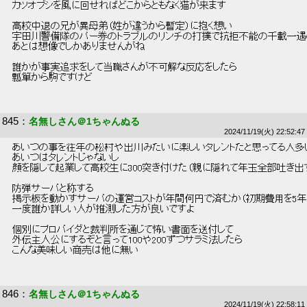
 カツオブシを風に回せればどこからともなく猫が来ます 
 高校中退の兄が異母弟（姓が違うから暫定）に抱く想い 
 宇田川警備隊のパー券のトラブルのリンチの打撲で抗拒不能の千載一遇
 あとは想像でしかありませんがね 
 誰かが事実追求をして当職さんが不可解な反応をしたら 
 瓢箪から駒ですけど 
845
：
名無しさん＠1ちゃんぬる
2024/11/19(火) 22:52:47
 あいつの事を往年の松村や出川みたいに楽しいタレントだと思ってる人多
 あいつはタレントじゃないし 
 顔を隠して起業して高校生に300突き付けた（親に隠れて年玉全部吐き出
 防弾サーバと称する 
 掲示板を動かすサーバの運営コストが年間何円で済むか（初期費用を5年ぐ
 一度誰か詳しい人が推測した方が良いですよ 
 個別にプロバイダと裁判所を通じて怖い書面を送付して 
 外伝主人公にするぞと言って100や200ずつサラミ法したら 
 こんな美味しい商売は他に無い 
846
：
名無しさん＠1ちゃんぬる
2024/11/19(火) 22:58:11