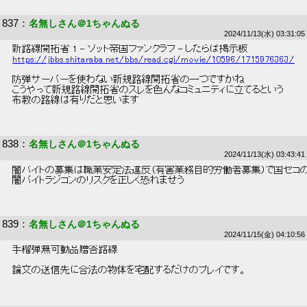
837
：
名無しさん＠1ちゃんぬる
2024/11/13(水) 03:31:05
 新路線開拓省 1 - ゾット帝国ファンクラブ - したらば掲示板 
https://jbbs.shitaraba.net/bbs/read.cgi/movie/10596/1715976363/
 防弾サーバーを使わない新規路線開拓省の一つですかね 
 こうやって新規路線開拓省のスレを色んなコミュニティに立てるという 
 布教の路線は有りだと思います 
838
：
名無しさん＠1ちゃんぬる
2024/11/13(水) 03:43:41
 闇バイトの募集は職業安定法違反（有害業務目的労働者募集）で国セコ
 闇バイトラジコンのリスクを正しく恐れませう 
839
：
名無しさん＠1ちゃんぬる
2024/11/15(金) 04:10:56
 手榴弾無可動品贈答路線 
 論文の送信先に合法の物体を宅配するだけのプレイです。 