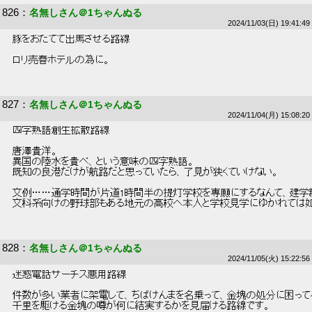
826
：
名無しさん＠1ちゃんぬる
2024/11/03(日) 19:41:49
 豚をおだてて出馬させる路線 
 ロリ売春ホテルの為に。 
827
：
名無しさん＠1ちゃんぬる
2024/11/04(月) 15:08:20
 四字熟語創生拡散路線 
 唐澤貴洋。 
 異国の陸水を貴べ、という意味の四字熟語。 
 既知の良港だけが航路だと思っていたら、了見が狭くていけない。 
 文例……通学時間が片道1時間半の提灯学校を専願にするなんて、建学
 文科系向けの野球部もある地元の高校へ本人と学校見学にゆかれては如
828
：
名無しさん＠1ちゃんぬる
2024/11/05(火) 15:22:56
 迷惑電話サーチス悪用路線 
 件数が多い業者に架電して、ちばけんまを名乗って、金塊の処分に困って
 千里を駆ける金塊の噂が何に結実するかを見届ける路線です。 