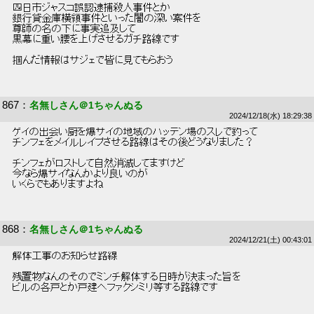
 四日市ジャスコ誤認逮捕殺人事件とか 
 銀行貸金庫横領事件といった闇の深い案件を 
 尊師の名の下に事実追及して 
 黒幕に重い腰を上げさせるガチ路線です 
 掴んだ情報はサジェで皆に見てもらおう 
867
：
名無しさん＠1ちゃんぬる
2024/12/18(水) 18:29:38
 ゲイの出会い厨を爆サイの地域のハッテン場のスレで釣って 
 チンフェをメイルレイプさせる路線はその後どうなりました？ 
 チンフェがロストして自然消滅してますけど 
 今なら爆サイなんかより良いのが 
 いくらでもありますよね 
868
：
名無しさん＠1ちゃんぬる
2024/12/21(土) 00:43:01
 解体工事のお知らせ路線 
 残置物なんのそのでミンチ解体する日時が決まった旨を 
 ビルの各戸とか戸建へファクシミリ等する路線です 