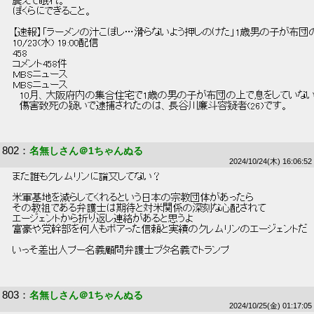
 震えて眠れ。 
 ぼくらにできること。 
 【速報】「ラーメンの汁こぼし…滑らないよう押しのけた」1歳男の子が
 10/23(水) 19:00配信 
 458 
 コメント458件 
 MBSニュース 
 MBSニュース 
 　10月、大阪府内の集合住宅で1歳の男の子が布団の上で息をしていな
 　傷害致死の疑いで逮捕されたのは、長谷川廉斗容疑者(26)です。 
802
：
名無しさん＠1ちゃんぬる
2024/10/24(木) 16:06:52
 まだ誰もクレムリンに論文してない？ 
 米軍基地を減らしてくれるという日本の宗教団体があったら 
 その教祖である弁護士は期待と対米関係の深刻な心配されて 
 エージェントから折り返し連絡があると思うよ 
 富豪や党幹部を何人もポアった信頼と実績のクレムリンのエージェントだ 
 いっそ差出人プー名義顧問弁護士ブタ名義でトランプ 
803
：
名無しさん＠1ちゃんぬる
2024/10/25(金) 01:17:05