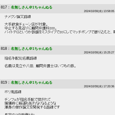
817
：
名無しさん＠1ちゃんぬる
2024/10/30(水) 13:58:05
 ナメクジ論文路線 
 大手飲食チェーン店が対象。 
 中止する見返りに顧問弁護料300。 
 バイトテロというか訴額をミスタイプで30にしてマッチポンプで振り込むと
818
：
名無しさん＠1ちゃんぬる
2024/10/30(水) 15:25:27
 指名手配犯名義路線 
 名義は見立や八田、顧問弁護士はいつもの豚。 
819
：
名無しさん＠1ちゃんぬる
2024/10/30(水) 17:20:36
 ポリ鬼路線 
 チンフェが指名手配で探されて 
 捕獲時に報道も免れなくなるような 
 渾身の傑作論文を開発する路線です 