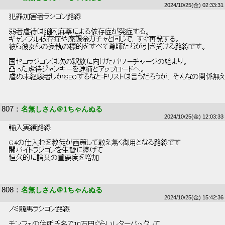
2024/10/25(金) 02:33:31
 犯罪加害者ラジコン路線 
 弱者虐待は脳内麻薬による依存症が発症する。 
 ギャンブル依存症や廃課金ガチャと同じで、すぐ再発する。 
 彼ら彼女らの妄執の標的をすべて尊師たちが引き受ける路線です。 
 国セコラジコンは次の釈放に向けたパワーチャージの始まり。 
 凸った虐待ジャンキーを逮捕とアップロードへ。 
 虐め未経験者しかSEOするなとキリストは言うだろうが、そんなの関係無え
807
：
名無しさん＠1ちゃんぬる
2024/10/25(金) 12:03:33
 輸入実績路線 
 C4の仕入れを教徒が画策して敢え無く御用となる路線です 
 闇バイトラジコンを生贄に捧げて 
 恒久的に論文の重要度を増加 
808
：
名無しさん＠1ちゃんぬる
2024/10/25(金) 15:42:36
 ノミ競馬ラジコン路線 
 チンフェの住所氏名で10万円ぐらいレターパックして 