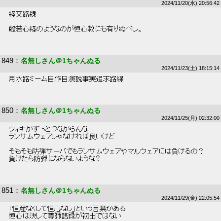
2024/11/20(水) 20:56:42
 経文路線 
 般若心経のようなのが恒心教にも有りぬべし。 
849
：
名無しさん＠1ちゃんぬる
2024/11/23(土) 18:15:14
 用水路ミーム自作自演説事実追求路線 
850
：
名無しさん＠1ちゃんぬる
2024/11/25(月) 02:32:00
 ウィキがずっとつながらんな 
 ランサムウェアじゃなければ良いけど 
 そもそも防弾サーバでもランサムウェアやマルウェアには負けるの？ 
 負けたら防弾にならないような？ 
851
：
名無しさん＠1ちゃんぬる
2024/11/29(金) 22:05:54
 「恒産なくして恒心なし」という言葉がある 
 恒心は決して尊師語録が初出ではない 