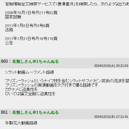
 官報情報全文検索サービスで「唐澤貴洋」を検索したら、次のような出力あ
 2009年10月1日号外211号52頁 
 国家試験 
 2011年1月6日号外3号9頁 
 法務 
 2011年1月31日号外19号116頁 
 公告 
860
：
名無しさん＠1ちゃんぬる
2024/12/10(火) 20:21:53
 シラット動画ムーブメント路線 
 プリズン・ラッシュというナイフ技を含むシラットやフィリピン武術の流派を習
 プリズン・ラッシュの実演動画をタグ付きで撮る路線です 
 カラナメに迫真性を 
 ひいては論文全般に迫真性を 
861
：
名無しさん＠1ちゃんぬる
2024/12/12(木) 17:11:41
 手製花火動画路線 