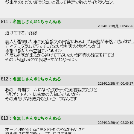
 従来型の出会い厨ラジコンと違って特定少数のゲイがラジコン。 
811
：
名無しさん＠1ちゃんぬる
2024/10/28(月) 00:46:26
 逃げて下さい路線 
 要人が警戒した事で剣客論文の内容にあるような事態が未然に防がれた
 元々テレグラムでワッチしたという剣客の話がウソかは 
 水掛け論だから立証できないけど 
 何度も剣客が来るから逃げて下さいという内容の論文を打てば 
 そのうち怪しまれて殉教っすかねやっぱり 
812
：
名無しさん＠1ちゃんぬる
2024/10/28(月) 00:48:27
 あの一時期ブームになったカラナメも剣客論文だけど 
 「逃げて下さい」は害意の告知じゃないから 
 その点だけなら政府もといセーフなんです 
813
：
名無しさん＠1ちゃんぬる
2024/10/29(火) 02:30:10
 オープン開発すると罠を回避できるかもだけど 