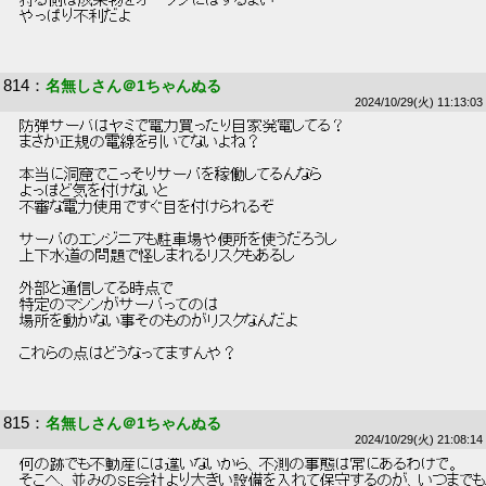
 狩る側は成果物をオープンにはするまい 
 やっぱり不利だよ 
814
：
名無しさん＠1ちゃんぬる
2024/10/29(火) 11:13:03
 防弾サーバはヤミで電力買ったり自家発電してる？ 
 まさか正規の電線を引いてないよね？ 
 本当に洞窟でこっそりサーバを稼働してるんなら 
 よっぽど気を付けないと 
 不審な電力使用ですぐ目を付けられるぞ 
 サーバのエンジニアも駐車場や便所を使うだろうし 
 上下水道の問題で怪しまれるリスクもあるし 
 外部と通信してる時点で 
 特定のマシンがサーバってのは 
 場所を動かない事そのものがリスクなんだよ 
 これらの点はどうなってますんや？ 
815
：
名無しさん＠1ちゃんぬる
2024/10/29(火) 21:08:14
 何の跡でも不動産には違いないから、不測の事態は常にあるわけで。 
 そこへ、並みのSE会社より大きい設備を入れて保守するのが、いつまでも