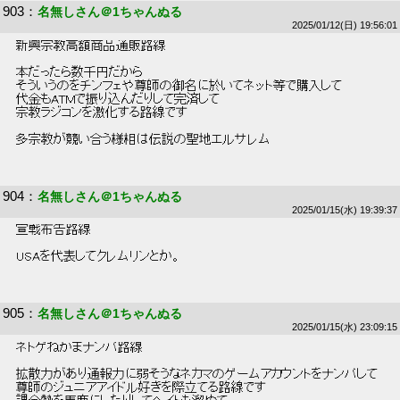
903
：
名無しさん＠1ちゃんぬる
2025/01/12(日) 19:56:01
 新興宗教高額商品通販路線 
 本だったら数千円だから 
 そういうのをチンフェや尊師の御名に於いてネット等で購入して 
 代金もATMで振り込んだりして完済して 
 宗教ラジコンを激化する路線です 
 多宗教が競い合う様相は伝説の聖地エルサレム 
904
：
名無しさん＠1ちゃんぬる
2025/01/15(水) 19:39:37
 宣戦布告路線 
 USAを代表してクレムリンとか。 
905
：
名無しさん＠1ちゃんぬる
2025/01/15(水) 23:09:15
 ネトゲねかまナンパ路線 
 拡散力があり通報力に弱そうなネカマのゲームアカウントをナンパして 
 尊師のジュニアアイドル好きを際立てる路線です 