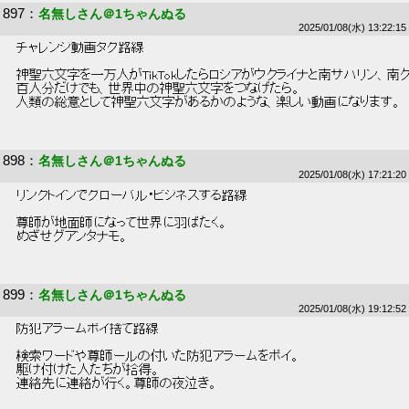
897
：
名無しさん＠1ちゃんぬる
2025/01/08(水) 13:22:15
 チャレンジ動画タグ路線 
 神聖六文字を一万人がTikTokしたらロシアがウクライナと南サハリン、南
 百人分だけでも、世界中の神聖六文字をつなげたら。 
 人類の総意として神聖六文字があるかのような、楽しい動画になります。 
898
：
名無しさん＠1ちゃんぬる
2025/01/08(水) 17:21:20
 リンクトインでグローバル・ビジネスする路線 
 尊師が地面師になって世界に羽ばたく。 
 めざせグアンタナモ。 
899
：
名無しさん＠1ちゃんぬる
2025/01/08(水) 19:12:52
 防犯アラームポイ捨て路線 
 検索ワードや尊師ールの付いた防犯アラームをポイ。 
 駆け付けた人たちが拾得。 
 連絡先に連絡が行く。尊師の夜泣き。 