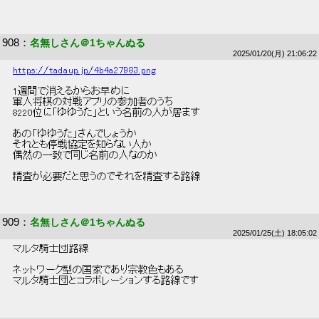
908
：
名無しさん＠1ちゃんぬる
2025/01/20(月) 21:06:22
https://tadaup.jp/4b4a27983.png
 1週間で消えるからお早めに 
 軍人将棋の対戦アプリの参加者のうち 
 8220位に「ゆゆうた」という名前の人が居ます 
 あの「ゆゆうた」さんでしょうか 
 それとも停戦協定を知らない人か 
 偶然の一致で同じ名前の人なのか 
 精査が必要だと思うのでそれを精査する路線 
909
：
名無しさん＠1ちゃんぬる
2025/01/25(土) 18:05:02
 マルタ騎士団路線 
 ネットワーク型の国家であり宗教色もある 
 マルタ騎士団とコラボレーションする路線です 