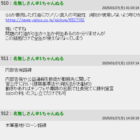
910
：
名無しさん＠1ちゃんぬる
2025/01/27(月) 01:03:18
 GSが販売した灯油にガソリン混入の可能性　消防が使用しないよう呼びか
https://news.yahoo.co.jp/pickup/6527182
 怖いですね 
 問題の灯油が０缶か１缶か何缶あるのか分りませんが 
 この疑惑だけで全缶が使えなくなってしまう 
911
：
名無しさん＠1ちゃんぬる
2025/01/27(月) 13:57:14
 内部告発路線 
 内部告発や公益通報を教徒が勤務先に関して 
 官公庁に行い（建築基準法や消防法がお勧め） 
 動きかあればチンフェや尊師の名前で社長宛てに勝利宣言 
 SEOの利いたスレ立てだけでも可 
912
：
名無しさん＠1ちゃんぬる
2025/01/27(月) 14:20:19
 米軍基地ドローン路線 