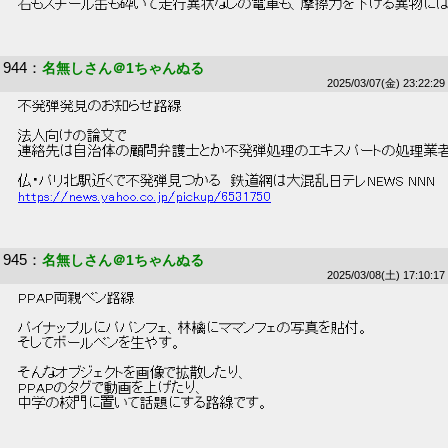
 石もスチール缶も砕いて走行異状なしの電車も、摩擦力を下げる異物には
944
：
名無しさん＠1ちゃんぬる
2025/03/07(金) 23:22:29
 不発弾発見のお知らせ路線 
 法人向けの論文で 
 連絡先は自治体の顧問弁護士とか不発弾処理のエキスパートの処理業者
 仏・パリ北駅近くで不発弾見つかる　鉄道網は大混乱日テレNEWS NNN 
https://news.yahoo.co.jp/pickup/6531750
945
：
名無しさん＠1ちゃんぬる
2025/03/08(土) 17:10:17
 PPAP両親ペン路線 
 パイナップルにパパンフェ、林檎にママンフェの写真を貼付。 
 そしてボールペンを生やす。 
 そんなオブジェクトを画像で拡散したり、 
 PPAPのタグで動画を上げたり、 
 中学の校門に置いて話題にする路線です。 