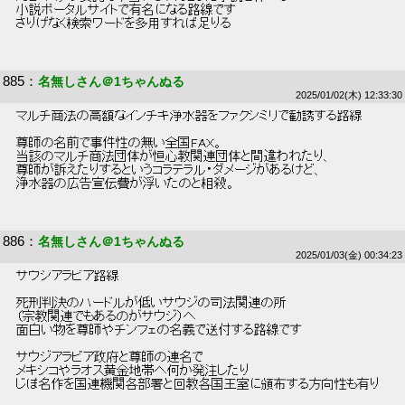
 小説ポータルサイトで有名になる路線です 
 さりげなく検索ワードを多用すれば足りる 
885
：
名無しさん＠1ちゃんぬる
2025/01/02(木) 12:33:30
 マルチ商法の高額なインチキ浄水器をファクシミリで勧誘する路線 
 尊師の名前で事件性の無い全国FAX。 
 当該のマルチ商法団体が恒心教関連団体と間違われたり、 
 尊師が訴えたりするというコラテラル・ダメージがあるけど、 
 浄水器の広告宣伝費が浮いたのと相殺。 
886
：
名無しさん＠1ちゃんぬる
2025/01/03(金) 00:34:23
 サウジアラビア路線 
 死刑判決のハードルが低いサウジの司法関連の所 
 （宗教関連でもあるのがサウジ）へ 
 面白い物を尊師やチンフェの名義で送付する路線です 
 サウジアラビア政府と尊師の連名で 
 メキシコやラオス黄金地帯へ何か発注したり 
 じぽ名作を国連機関各部署と回教各国王室に頒布する方向性も有り 