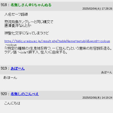
918
：
名無しさん＠1ちゃんぬる
2025/02/04(火) 17:28:26
 人名セーフ路線 
 惣流飛鳥ラングレーと同じ構文で 
 唐澤貴洋なんとか 
 神聖七文字になってしまうけど 
http://hidic.u-aizu.ac.jp/result.php?tableName=setubiji&word=-colous
  -colous 
 「(特定の種類の)生息地を持つ, …に住んで」という意味の形容詞を造る。
 ラテン語 '-cola'(耕す人, 住人)に由来する。 
919
：
あぼーん
あぼーん
あぼーん
920
：
名無しのごんべえ
2025/02/06(木) 14:19:24
 こんにちは 