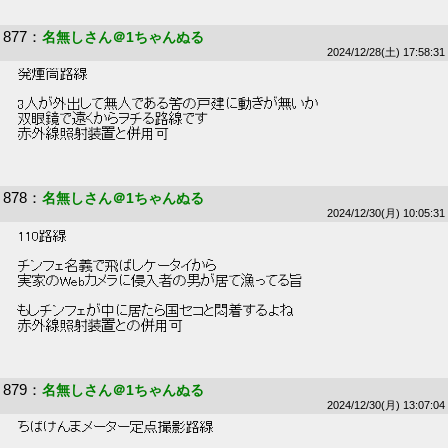
877
：
名無しさん＠1ちゃんぬる
2024/12/28(土) 17:58:31
 発煙筒路線 
 3人が外出して無人である筈の戸建に動きが無いか 
 双眼鏡で遠くからヲチる路線です 
 赤外線照射装置と併用可 
878
：
名無しさん＠1ちゃんぬる
2024/12/30(月) 10:05:31
 110路線 
 チンフェ名義で飛ばしケータイから 
 実家のWebカメラに侵入者の男が居て漁ってる旨 
 もしチンフェが中に居たら国セコと悶着するよね 
 赤外線照射装置との併用可 
879
：
名無しさん＠1ちゃんぬる
2024/12/30(月) 13:07:04
 ちばけんまメーター定点撮影路線 