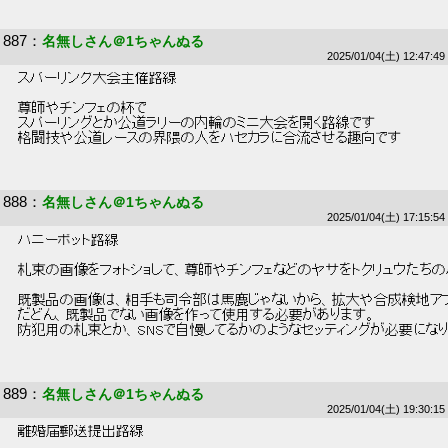
887
：
名無しさん＠1ちゃんぬる
2025/01/04(土) 12:47:49
 スパーリング大会主催路線 
 尊師やチンフェの杯で 
 スパーリングとか公道ラリーの内輪のミニ大会を開く路線です 
 格闘技や公道レースの界隈の人をハセカラに合流させる趣向です 
888
：
名無しさん＠1ちゃんぬる
2025/01/04(土) 17:15:54
 ハニーポット路線 
 札束の画像をフォトショして、尊師やチンフェなどのヤサをトクリュウたちの
 既製品の画像は、相手も司令部は馬鹿じゃないから、拡大や合成検地アプ
 だどん、既製品でない画像を作って使用する必要があります。 
 防犯用の札束とか、SNSで自慢してるかのようなセッティングが必要になり
889
：
名無しさん＠1ちゃんぬる
2025/01/04(土) 19:30:15
 離婚届郵送提出路線 