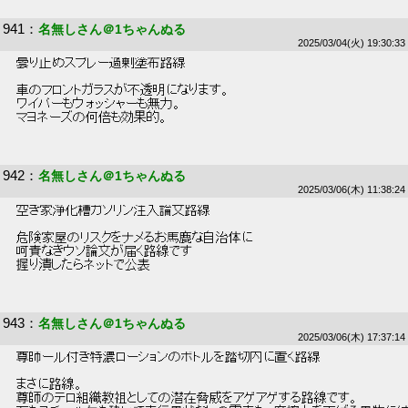
941
：
名無しさん＠1ちゃんぬる
2025/03/04(火) 19:30:33
 曇り止めスプレー過剰塗布路線 
 車のフロントガラスが不透明になります。 
 ワイパーもウォッシャーも無力。 
 マヨネーズの何倍も効果的。 
942
：
名無しさん＠1ちゃんぬる
2025/03/06(木) 11:38:24
 空き家浄化槽ガソリン注入論文路線 
 危険家屋のリスクをナメるお馬鹿な自治体に 
 呵責なきウソ論文が届く路線です 
 握り潰したらネットで公表 
943
：
名無しさん＠1ちゃんぬる
2025/03/06(木) 17:37:14
 尊師ール付き特濃ローションのボトルを踏切内に置く路線 
 まさに路線。 
 尊師のテロ組織教祖としての潜在脅威をアゲアゲする路線です。 