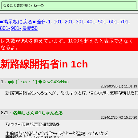
なるほど告知欄じゃねーの
■掲示板に戻る■
全部
1-
101-
201-
301-
401-
501-
601-
701-
801-
901-
最新50
レス数が950を超えています。1000を超えると表示できなく
なるよ。
新路線開拓省in 1ch
1
：
φψ [´・ω・｀]
◆XswC4XvNxo
2023/03/26(日) 11:31:19
 新路線開拓省(しんろせんかいたくしょう)とは、恒心が滞り気味な現状を
871
：
名無しさん＠1ちゃんぬる
2024/12/25(水) 15:28:20
 ちばけんま登記定期確認路線 
 生前贈与や担保などで新キャラクターが登場してないかを 