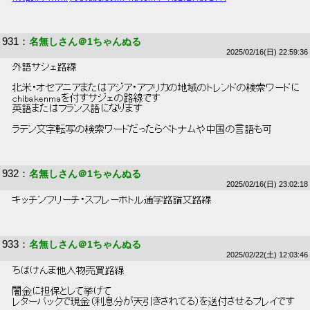
931
：
名無しさん＠1ちゃんぬる
2025/02/16(日) 22:59:36
 外語サジェ路線 
 北米・オセアニアまたはアジア・アフリカの地域のトレンドの検索ワードに 
 chibakenmaを付すサジェの路線です 
 英語またはフランス語になります 
 ラテン文字転写の検索ワードだったらベトナムや中国の言語も可 
932
：
名無しさん＠1ちゃんぬる
2025/02/16(日) 23:02:18
 キッチンブリーチ・スプレーボトル通学路論文路線 
933
：
名無しさん＠1ちゃんぬる
2025/02/22(土) 12:03:46
 ちばけんま他人物売買路線 
 闇金に担保として挙げて 
 レターパックで現金（利息分が天引きされてる）を送付させるプレイです 