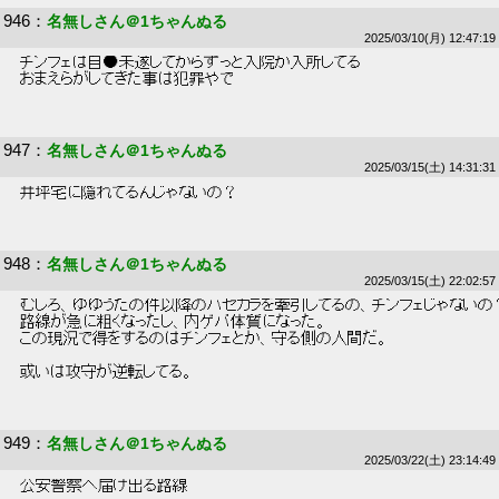
946
：
名無しさん＠1ちゃんぬる
2025/03/10(月) 12:47:19
 チンフェは自●未遂してからずっと入院か入所してる 
 おまえらがしてきた事は犯罪やで 
947
：
名無しさん＠1ちゃんぬる
2025/03/15(土) 14:31:31
 井坪宅に隠れてるんじゃないの？ 
948
：
名無しさん＠1ちゃんぬる
2025/03/15(土) 22:02:57
 むしろ、ゆゆうたの件以降のハセカラを牽引してるの、チンフェじゃないの
 路線が急に粗くなったし、内ゲバ体質になった。 
 この現況で得をするのはチンフェとか、守る側の人間だ。 
 或いは攻守が逆転してる。 
949
：
名無しさん＠1ちゃんぬる
2025/03/22(土) 23:14:49
 公安警察へ届け出る路線 