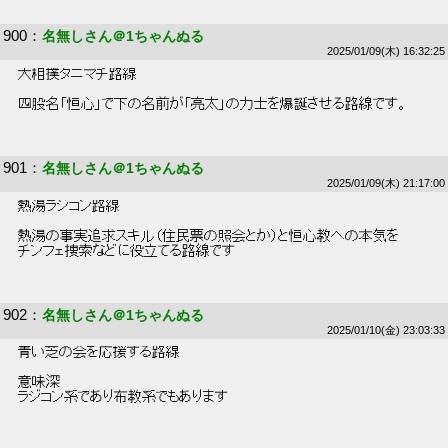
900
：
名無しさん＠1ちゃんぬる
2025/01/09(木) 16:32:25
 大相撲タニマチ路線 
 四股名「恒心」で下の名前が「亮太」の力士を爆誕させる路線です。 
901
：
名無しさん＠1ちゃんぬる
2025/01/09(木) 21:17:00
 熱湯ラジコン路線 
 熱湯の事実追求スキル（住民票の照会とか）と恒心教への本気を 
 チンフェ捜索などに役立てる路線です 
902
：
名無しさん＠1ちゃんぬる
2025/01/10(金) 23:03:33
 青い芝の会を応援する路線 
 意味深 
 ラジコン系であり布教系でもあります 