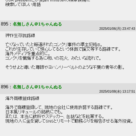
 USA presidentとかjapan ministerの検索候補に 
 検索してほしい用語 
895
：
名無しさん＠1ちゃんぬる
2025/01/06(月) 23:47:43
 神作生存説路線 
 亡くなっていたと報道されたコンクリ事件の準主犯格B。 
 これが生存していて恒心してるという体裁で論文等する路線です。 
 海外メディアを重点的に。 
 コンクリを懺悔する為に弔いの花火、みたいな流れで。 
 そうせよと導いた尊師やヨハンリーベルトのような千葉の青年の影。 
896
：
名無しさん＠1ちゃんぬる
2025/01/08(水) 13:17:51
 海外商標登録路線 
 海外で商標登録して、現地の会社に使用許諾する路線です。 
 日本風リキュールの銘柄にでも。 
 または、本当に飲料やステッカー、缶詰などを起業する。 
 現地の人に金を貸してSNSとリモートで勤務ぶりを報告させる海外投資。 