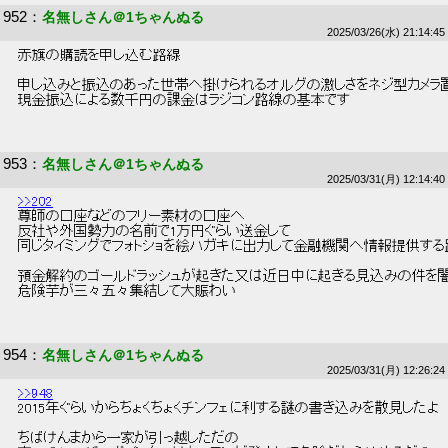
952
：
名無しさん＠1ちゃんぬる
2025/03/26(水) 21:14:45
 赤旗の購読を申し込む路線 
 申し込みと振込のあった世帯へ掛けられるオルグの激しさをネジ型カメラ
 現金振込による数千円の課金はラジコン路線の基本です 
953
：
名無しさん＠1ちゃんぬる
2025/03/31(月) 12:14:40
>>202
 尊師の口座などのフリー素材の口座へ 
 反社や外国勢力の名前で1万円ぐらい送金して 
 同じタイミングでフォトショを絵ハガキに出力して金融機関へ情報提供する
 預金解約のゴールドラッシュが起きた又は近日中に起きる見込みの件を闇
 危険芋が三々五々集結して大賑わい 
954
：
名無しさん＠1ちゃんぬる
2025/03/31(月) 12:26:24
>>948
 2015年ぐらいからちょくちょくチンフェに利する謎の書き込みを散見したよ 
 ちばけんまから一家が引っ越しただの 