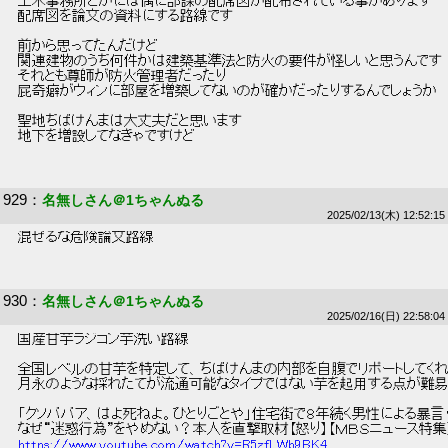
 土木事務所とかには偶に部課の配席図が配布されている事があります 
 配席図を論文の資料にする路線です 
 前から思ってたんだけど 
 関連建物のうち何件かは建築基準法と防火の要件が怪しいと思うんです 
 それとも尊師が防火管理者だったり 
 屁奇癖がウィンに部屋を増築してないのが確かだったりするんでしょうか 
 聖地ちばけんまは大丈夫だと思います 
 地下を増設してなきゃですけど 
929
：
名無しさん＠1ちゃんぬる
2025/02/13(木) 12:52:15
 混ぜるな危険論文路線 
930
：
名無しさん＠1ちゃんぬる
2025/02/16(日) 22:58:04
 国産甘芋ラジコン芋洗い路線 
 全国レベルの甘芋を特定して、ちばけんまの内部を自腹でリポートしてくれ
 月永のような採れたてが流通可能なタイプではない芋を起用する点が難易
 「クソババア、はよ死ねよ。ひとりごとや」住宅街で８年続く男性による暴言・
 なぜ“迷惑行為”をやめない？本人を直撃取材【怒り】【ＭＢＳニュース特集】
https://www.youtube.com/watch?v=R5zfLWb9BK4