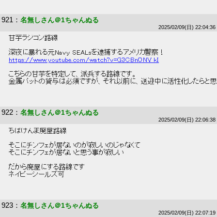
921
：
名無しさん＠1ちゃんぬる
2025/02/09(日) 22:04:36
 甘芋ラジコン路線 
 深夜に暴れる元Navy SEALsを逮捕するアメリカ警察！ 
https://www.youtube.com/watch?v=G3CBnONV_kI
 こちらの甘芋を特定して、派兵する路線です。 
 金属バットの貸与は必須ですが、それ以前に、送迎中に活性化したらと思
922
：
名無しさん＠1ちゃんぬる
2025/02/09(日) 22:06:38
 ちばけんま廃屋路線 
 そこにチンフェが居ないのが寂しいのじゃなくて 
 そこにチンフェが居ないと思う事が寂しい 
 だから廃屋にする路線です 
 ネイビーシールズ可 
923
：
名無しさん＠1ちゃんぬる
2025/02/09(日) 22:07:19