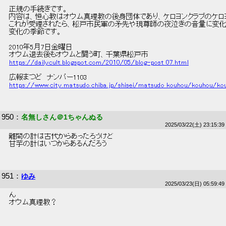
 正規の手続きです。 
 内容は、恒心教はオウム真理教の後身団体であり、ケロヨンクラブのケロ
 これが受理されたら、松戸市民軍の矛先や現尊師の夜泣きの音量に変化
 変化の季節です。 
 2010年5月7日金曜日 
 オウム退去後もオウムと闘う町、千葉県松戸市 
https://dailycult.blogspot.com/2010/05/blog-post_07.html
 広報まつど　ナンバー1103 
https://www.city.matsudo.chiba.jp/shisei/matsudo_kouhou/kouhou/kou
950
：
名無しさん＠1ちゃんぬる
2025/03/22(土) 23:15:39
 離間の計は古代からあったろうけど 
 甘芋の計はいつからあるんだろう 
951
：
ゆみ
2025/03/23(日) 05:59:49
 ん 
 オウム真理教？ 