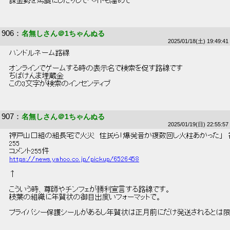
 課金勢を馬鹿にしたりしてヘイトも溜めて 
906
：
名無しさん＠1ちゃんぬる
2025/01/18(土) 19:49:41
 ハンドルネーム路線 
 オンラインでゲームする時の表示名で検索を促す路線です 
 ちばけんま埋蔵金 
 この3文字が検索のインセンティブ 
907
：
名無しさん＠1ちゃんぬる
2025/01/19(日) 22:55:57
 神戸山口組の組長宅で火災　住民ら「爆発音が複数回し火柱あがった」　神
 255 
 コメント255件 
https://news.yahoo.co.jp/pickup/6526458
 ↑ 
 こういう時、尊師やチンフェが勝利宣言する路線です。 
 枝葉の組織に年賀状の御目出度いフォーマットで。 
 プライバシー保護シールがあるし年賀状は正月前にだけ発送されるとは限