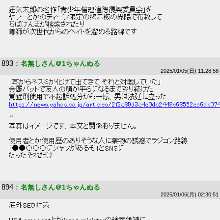
 狂気太郎の名作「青少年倫理道徳復興委員会」を 
 ヤフーとかのティーン限定の掲示板の界隈で布教して 
 ちばけんまが検索されたり 
 尊師が次世代からのヘイトを溜める路線です 
893
：
名無しさん＠1ちゃんぬる
2025/01/05(日) 11:28:58
 「耳からネズミが化けて出てきて それと対戦していた」 
 金属バットで友人の頭が平らになるまで殴り続けた  
 覚醒剤使用で不起訴処分から一転、男は法廷に立った 
https://news.yahoo.co.jp/articles/2f2c89d3c4e0dc2448e68552ea6ab07
 ↑ 
 写真はイメージです、本文と関係ありません。 
 使用者とか使用歴のありそうな人に薬物の誘惑でラジコン路線 
 「●●〇〇〇にシャブがあるぞ」とSNSに 
 たったそれだけ 
894
：
名無しさん＠1ちゃんぬる
2025/01/06(月) 02:30:51
 海外SEO対策 