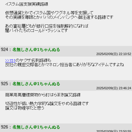
 イスラム国支援実績路線 
 仮想通貨とかでイスラム国やワグネル等を支援して 
 その実績を尊師とかパパのメインバンクへ御注進する路線です 
 あの富裕層どもが銀行口座を強制解約になれば 
 闇バイトたちのゴールド・ラッシュです 
924
：
名無しさん＠1ちゃんぬる
2025/02/09(日) 22:10:52
>>151
のヤクザ名刺路線も 
 反社の親密交際者とかマネロン担当者にありがちなアイテムですよね 
925
：
名無しさん＠1ちゃんぬる
2025/02/09(日) 23:46:24
 商業用高層建築物から釘ばらまき論文路線 
 切迫性が低い熱力学的な論文をやめる路線です 
 論文は物理学だと思う 
926
：
名無しさん＠1ちゃんぬる
2025/02/09(日) 23:50:55