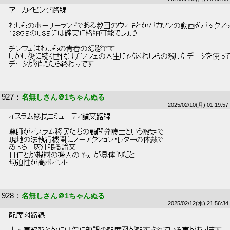
 アーカイビング路線 
 わしらのホーリーランドである教団のウィキとかパカソンの動画をバックア
 128GBのUSBには確実に格納可能でしょう 
 チンフェはわしらの青春の幻影です 
 しかし後に続く世代はチンフェの人生じゃなくわしらの残したデータを使って
 データが消えたら終わりです 
927
：
名無しさん＠1ちゃんぬる
2025/02/10(月) 01:19:57
 イスラム移民コミュニティ論文路線 
 尊師がイスラム移民たちの顧問弁護士という設定で 
 現地の法執行機関にノーアクション・レターの体裁で 
 あっらー灰汁張る論文 
 日付とか機材の搬入の予定が具体的だと 
 切迫性が高ポイント 
928
：
名無しさん＠1ちゃんぬる
2025/02/12(水) 21:56:34
 配席図路線 