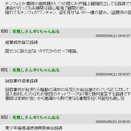
 チンフェとか尊師の御両親がいつの間にか戸籍上離婚成立してる路線です
 連絡が行っても夫婦間は疑心暗鬼で離間の計。 
 隠れてるチンフェがワンチャン、姿を見せないか一縷の望み。（盗聴系の路
890
：
名無しさん＠1ちゃんぬる
2025/01/04(土) 19:41:07
 組事務所論文路線 
 国セコに訴え出ないタゲだからセーフ理論。 
891
：
名無しさん＠1ちゃんぬる
2025/01/04(土) 19:43:57
 疑獄事件借景路線 
 疑獄事件が起きたら騒動の渦中の与党とか総会屋のたぐいなどに対して 
 潜入取材したのはわが教団のネットワークなり等と勝利宣言する路線です
 尊師は家柄が良いから瓢箪から駒で更なる事態を招く可能性も微レ存 
892
：
名無しさん＠1ちゃんぬる
2025/01/05(日) 10:40:03
 青少年倫理道徳復興委員会路線 