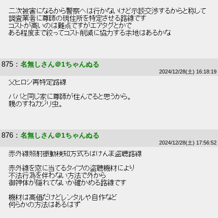
 二次被害になるから警察へは行かないけど示談交渉するからと称して 
 調査業者に尊師の現住所を特定させる路線です 
 コストが高いのは難点ですがエアタグとかで 
 ある程度まで絞ってコスト削減に協力する余地はあるかな 
875
：
名無しさん＠1ちゃんぬる
2024/12/28(土) 16:18:19
 父ヒロシ再特定路線 
 パパと同じ家に尊師が住んでると思うから。 
 親のすねカジリ虫。 
876
：
名無しさん＠1ちゃんぬる
2024/12/28(土) 17:56:52
 赤外線照射振動検知方式ちばけんま盗聴路線 
 赤外線を窓に当てるタイプの盗聴機材により 
 不法行為を伴わない方法で外から 
 御神体が隠れてないか確かめる路線です 
 機材は高価だけどレンタルや自作など 
 何らかの方法はあるはず 