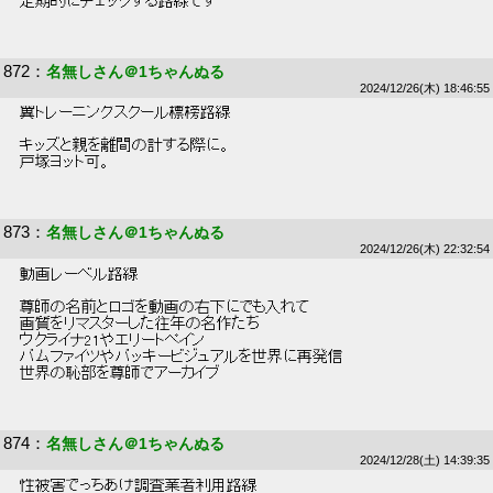
 定期的にチェックする路線です 
872
：
名無しさん＠1ちゃんぬる
2024/12/26(木) 18:46:55
 翼トレーニングスクール標榜路線 
 キッズと親を離間の計する際に。 
 戸塚ヨット可。 
873
：
名無しさん＠1ちゃんぬる
2024/12/26(木) 22:32:54
 動画レーベル路線 
 尊師の名前とロゴを動画の右下にでも入れて 
 画質をリマスターした往年の名作たち 
 ウクライナ21やエリートペイン 
 バムファイツやバッキービジュアルを世界に再発信 
 世界の恥部を尊師でアーカイブ 
874
：
名無しさん＠1ちゃんぬる
2024/12/28(土) 14:39:35
 性被害でっちあげ調査業者利用路線 