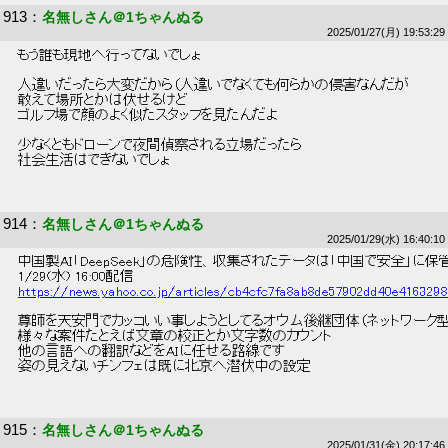
913
：
名無しさん＠1ちゃんぬる
2025/01/27(月) 19:53:29
 もう誰も現地へ行ってないでしょ 
 人違いだったら大変だから（人違いでなくても何らかの侵害なんだが 
 敢えて場所とかは伏せるけど 
 ゴルフ場で顔のよく似たスタッフを見たんだよ 
 少なくともドローンで夜間偵察される立場だったら 
 社会生活はできないでしょ 
914
：
名無しさん＠1ちゃんぬる
2025/01/29(水) 16:40:10
 中国製AI「DeepSeek」の危険性、収集されたデータは「中国で安全」に保管
 1/29(水) 16:00配信 
https://news.yahoo.co.jp/articles/cb4cfc7fa8ab8de57902dd40e416329
 尊師を天安門でカッコいい事しようとしてるオウム後継団体（ネットワーク
 様々な案件たとえば文章の校正とか文字数のカウント 
 他の言語への翻訳などをAIに任せる路線です 
 姿の見えないチンフェは既に北京へ潜伏中の設定 
915
：
名無しさん＠1ちゃんぬる
2025/01/31(金) 20:17:46