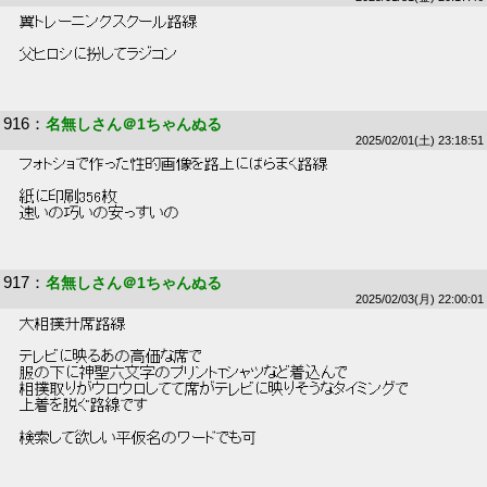
 翼トレーニングスクール路線 
 父ヒロシに扮してラジコン 
916
：
名無しさん＠1ちゃんぬる
2025/02/01(土) 23:18:51
 フォトショで作った性的画像を路上にばらまく路線 
 紙に印刷356枚 
 速いの巧いの安っすいの 
917
：
名無しさん＠1ちゃんぬる
2025/02/03(月) 22:00:01
 大相撲升席路線 
 テレビに映るあの高価な席で 
 服の下に神聖六文字のプリントTシャツなど着込んで 
 相撲取りがウロウロしてて席がテレビに映りそうなタイミングで 
 上着を脱ぐ路線です 
 検索して欲しい平仮名のワードでも可 