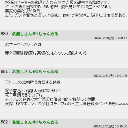
 水道のメーターの動きで人の有無や人数を観察する路線です。 
 インドの寺に出家でもしない限り、姿を見せずには生きられない。 
 実家の奥だけが例外。 
 また、ガスや電気と違って水道は、便所で使うから、隠すには限度がある。
880
：
名無しさん＠1ちゃんぬる
2024/12/30(月) 13:08:17
 窓サーマルカメラ路線 
 赤外線照射装置は高価だしレンタルも難しいから 
881
：
名無しさん＠1ちゃんぬる
2024/12/31(火) 13:01:05
 アメリカの裁判所で訴訟する路線 
 電子署名とか難しい点はあるけど 
 電子申請できる分には 
 チンフェの名義で大企業を賠償金目的で提訴して放置 
 実際、検索エンジンの会社はチンフェの人生に責任取るべきとも思ふｗｗｗ
882
：
名無しさん＠1ちゃんぬる
2024/12/31(火) 13:15:08