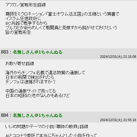
 アフガン宣戦布告路線 
 尊師をミクロネーション「富士オウム法王国」の王様という肩書で 
 イスラム狂信政府に 
 BC兵器で戦争するから 
 ブルカとか紛らわしくて戦闘員と見做すから脱がせておけという 
 旨の宣戦布告 
883
：
名無しさん＠1ちゃんぬる
2024/12/31(火) 21:15:08
 お取り寄せ路線 
 海外からチンフェ名義で違法物質の通販して 
 日本の税関で検出されたら 
 チンフェは逮捕されますか？ 
 中国の通販サイトで売ってる 
 日本の昭和の児ポなんかもあるけど 
884
：
名無しさん＠1ちゃんぬる
2024/12/31(火) 21:55:18
 いじめ問題がテーマの小説「尊師の断罪」路線 
 AIとココナラ委託で本当にちゃんとした小説を作って 