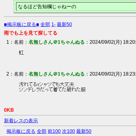
なるほど告知欄じゃねーの
■掲示板に戻る■
全部
1-
最新50
雨でも上を見て探してる
1
：
名無しさん＠1ちゃんぬる
2024/09/02(月) 18:20
 虹 
2
：
名無しさん＠1ちゃんぬる
2024/09/02(月) 18:23
 汚れてるtシャツでも大丈夫 
 シンデレラだって着てた破れた服 
0KB
新着レスの表示
掲示板に戻る
全部
前100
次100
最新50