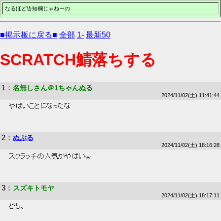
なるほど告知欄じゃねーの
■掲示板に戻る■
全部
1-
最新50
SCRATCH鯖落ちする
1
：
名無しさん＠1ちゃんぬる
2024/11/02(土) 11:41:44
 やばいことになったな 
2
：
ぬぶる
2024/11/02(土) 18:16:28
 スクラッチの人気がやばいｗ 
3
：
スズキトモヤ
2024/11/02(土) 18:17:11
 ども。 