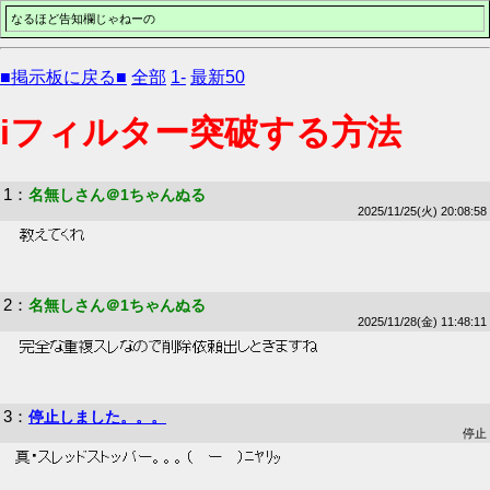
なるほど告知欄じゃねーの
■掲示板に戻る■
全部
1-
最新50
iフィルター突破する方法
1
：
名無しさん＠1ちゃんぬる
2025/11/25(火) 20:08:58
 教えてくれ 
2
：
名無しさん＠1ちゃんぬる
2025/11/28(金) 11:48:11
 完全な重複スレなので削除依頼出しときますね 
3
：
停止しました。。。
停止
真・スレッドストッパー。。。（￣ー￣）ﾆﾔﾘｯ