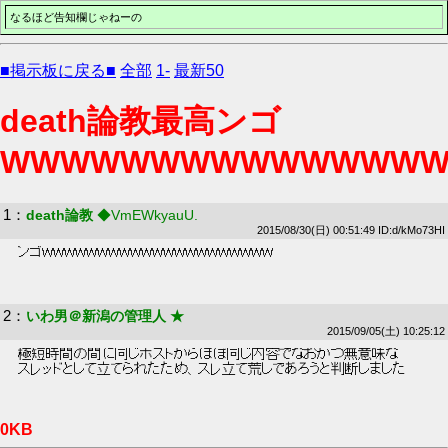
なるほど告知欄じゃねーの
■掲示板に戻る■
全部
1-
最新50
death論教最高ンゴ
WWWWWWWWWWWWWW
1
：
death論教
◆VmEWkyauU.
2015/08/30(日) 00:51:49 ID:d/kMo73HI
 ンゴWWWWWWWWWWWWWWWWWWWWW 
2
：
いわ男＠新潟の管理人 ★
2015/09/05(土) 10:25:12
 極短時間の間に同じホストからほぼ同じ内容でなおかつ無意味な 
 スレッドとして立てられたため、スレ立て荒しであろうと判断しました 
0KB