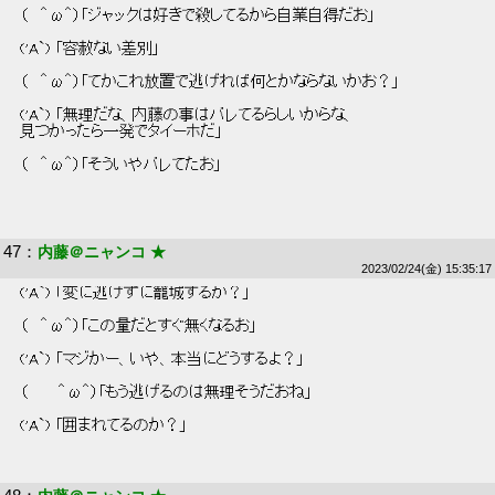
 （   ＾ω＾）「ジャックは好きで殺してるから自業自得だお」 
 ('A`) 「容赦ない差別」 
 （   ＾ω＾）「てかこれ放置で逃げれば何とかならないかお？」 
 ('A`) 「無理だな、内藤の事はバレてるらしいからな、 
 見つかったら一発でタイーホだ」 
 （   ＾ω＾）「そういやバレてたお」 
47
：
内藤＠ニャンコ ★
2023/02/24(金) 15:35:17
 ('A`) 「変に逃げずに籠城するか？」 
 （   ＾ω＾）「この量だとすぐ無くなるお」 
 ('A`) 「マジかー、いや、本当にどうするよ？」 
 （       ＾ω＾）「もう逃げるのは無理そうだおね」 
 ('A`) 「囲まれてるのか？」 