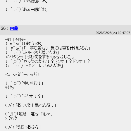
 （   ＾ω＾）「でも我慢だお」 
 （   ＾ω＾）「あぁー暇だお」 
36
：
内藤
2023/02/23(木) 19:47:07
 -数十分後- 
 （  # ＾ω＾）「まだかお」 
 （   #＾ω＾）「…落ち着くお、急ては事を仕損じるお」 
 （   ＾ω＾）「ふぅ…落ち着いたお」 
 ＜バタンッ！うわ何をする くぁせふじこlp 
 （   ＾ω＾）「やったのかお！？ドクオ！？ドクオ！？」 
 （；   ＾ω＾）「ってどこにいるんだお」 
 ＜こっちだーこっち！！ 
 （   ＾ω＾）「今いくお！」 
 ﾀﾀﾀｯ 
 （   ＾ω＾）「ドクオ！？」 
 (;'A`) 「あっくそ！暴れんな！」 
 (,,ﾟДﾟ)「離せ！離せゴルァ!」 
 ｼﾞﾀﾊﾞﾀ 
 (;'A`) 「うおっあぶな！！」 