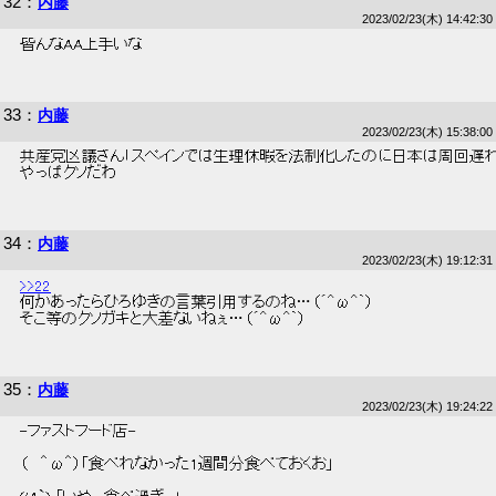
32
：
内藤
2023/02/23(木) 14:42:30
 皆んなAA上手いな 
33
：
内藤
2023/02/23(木) 15:38:00
 共産党区議さん「スペインでは生理休暇を法制化したのに日本は周回遅れ」
 やっぱクソだわ 
34
：
内藤
2023/02/23(木) 19:12:31
>>22
 何かあったらひろゆきの言葉引用するのね…（´^ω^｀） 
 そこ等のクソガキと大差ないねぇ…（´^ω^｀） 
35
：
内藤
2023/02/23(木) 19:24:22
 -ファストフード店- 
 （   ＾ω＾）「食べれなかった1週間分食べておくお」 