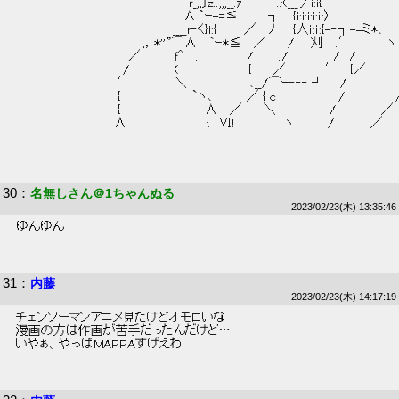
 　　　　　　　　　　　　 　 　 　 　 　 ｒ_,,〕z..,,,__.ｧ　　 　 .}(___丿i:i{ 
 　　　　　　　　　　　　　　　　　 　 ∧ `ｰ-=≦　　　 ┐　 {i:i:i:i:ｉ:〉 
 　　　　　　　　　　　　　 　 　 　 ____ｒ‐く}i:{　　　／　 ﾉ　　{人ｉ:ｉ:{-‐┐-=ミ*､ 
 　　　　　　　　　　　 　 　 ,，*''”⌒∧ 　`ｰ*≦　 ／　　 / 　 刈 　.′　　　　ヽ
 　　　　　　　　 　 　 　 ／　　 　 ｆ^　 .　　　　　 /　 　 ./　　　　　/　/　　　　　
 　　　　　　　　　　　　/　　　　　(　　　　　　 　 {　　 ／　　　　 ′　 {／ 
 　　　　 　 　 　 　 　 ′　　　　　＼　　　　　　　､__/⌒ｰ‐‐‐ ┘ 　 /　　　　　　 
 　　　　　　　　　　　 {　　　　　　　　`ヽ､　　 　 ／ { c　　　　　　　/　 　 　 　 / 
 　　　　　　　　　　　 {　　 　 　 　 　 　 ∧　 ／　　 ＼　　　　　　/　　　　　／　 
 　　　　　　　　　　　∧　　　　　　　　　{　Ⅵ!　　　　　 ヽ　　 　 /　　　　／　 　 
30
：
名無しさん＠1ちゃんぬる
2023/02/23(木) 13:35:46
 ゆんゆん 
31
：
内藤
2023/02/23(木) 14:17:19
 チェンソーマンアニメ見たけどオモロいな 
 漫画の方は作画が苦手だったんだけど… 
 いやぁ、やっぱMAPPAすげえわ 