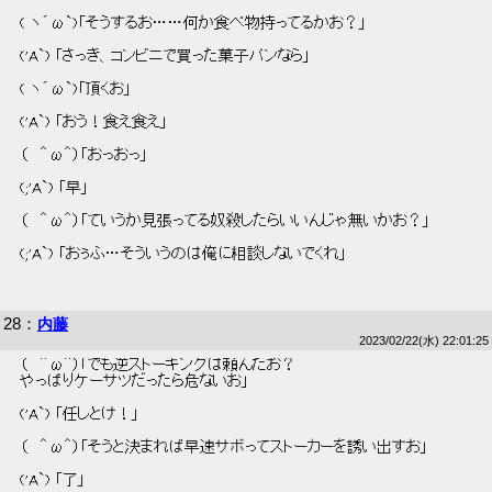
 ( ヽ´ω`)「そうするお……何か食べ物持ってるかお？」 
 ('A`) 「さっき、コンビニで買った菓子パンなら」 
 ( ヽ´ω`)「頂くお」 
 ('A`) 「おう！食え食え」 
 （   ＾ω＾）「おっおっ」 
 (;'A`) 「早」 
 （   ＾ω＾）「ていうか見張ってる奴殺したらいいんじゃ無いかお？」 
 (;'A`) 「おぅふ…そういうのは俺に相談しないでくれ」 
28
：
内藤
2023/02/22(水) 22:01:25
 （   ＾ω＾）「でも逆ストーキングは頼んだお？ 
 やっぱりケーサツだったら危ないお」 
 ('A`) 「任しとけ！」 
 （   ＾ω＾）「そうと決まれば早速サボってストーカーを誘い出すお」 
 ('A`) 「了」 