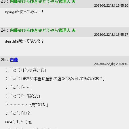
23
：
内藤＠ひろゆき＠どうやら管理人 ★
2023/02/22(水) 16:55:10
 hping3を使ってみよう！ 
24
：
内藤＠ひろゆき＠どうやら管理人 ★
2023/02/22(水) 18:55:17
 death論教ってなんぞ？ 
25
：
内藤
2023/02/22(水) 20:59:46
 （   ＾ω＾）「ドクオ遅いお」 
 （   ＾ω＾）「まさか本当に全部の店を冷やかしてるのかお？」 
 （   ＾ω＾）「……」 
 （   ＾ω＾）「…暇だお」 
 「………………見つけた」 
 （   ＾ω＾）「お？」 
 (#'A`) 「ブーン‼︎」 