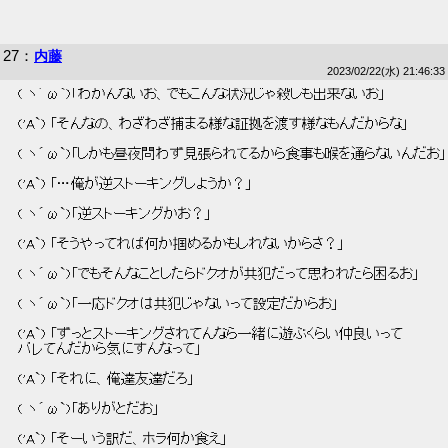
27
：
内藤
2023/02/22(水) 21:46:33
 ( ヽ´ω`)「わかんないお、でもこんな状況じゃ殺しも出来ないお」 
 ('A`) 「そんなの、わざわざ捕まる様な証拠を渡す様なもんだからな」 
 ( ヽ´ω`)「しかも昼夜問わず見張られてるから食事も喉を通らないんだお」
 ('A`) 「…俺が逆ストーキングしようか？」 
 ( ヽ´ω`)「逆ストーキングかお？」 
 ('A`) 「そうやってれば何か掴めるかもしれないからさ？」 
 ( ヽ´ω`)「でもそんなことしたらドクオが共犯だって思われたら困るお」 
 ( ヽ´ω`)「一応ドクオは共犯じゃないって設定だからお」 
 ('A`) 「ずっとストーキングされてんなら一緒に遊ぶくらい仲良いって 
 バレてんだから気にすんなって」 
 ('A`) 「それに、俺達友達だろ」 
 ( ヽ´ω`)「ありがとだお」 
 ('A`) 「そーいう訳だ、ホラ何か食え」 