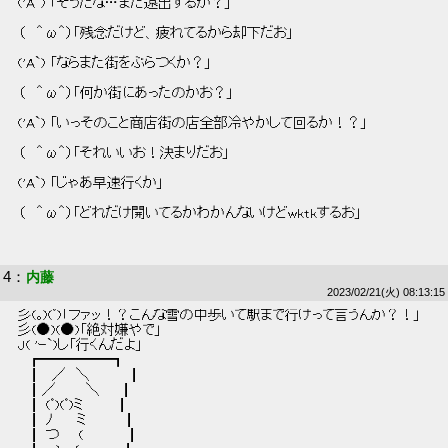
 ('A`) 「そうだな…また遠出するか？」 
 （   ＾ω＾）「残念だけど、疲れてるから却下だお」 
 ('A`) 「ならまた街をぶらつくか？」 
 （   ＾ω＾）「何か街にあったのかお？」 
 ('A`) 「いっそのこと商店街の店全部冷やかして回るか！？」 
 （   ＾ω＾）「それいいお！決まりだお」 
 ('A`) 「じゃあ早速行くか」 
 （   ＾ω＾）「どれだけ開いてるかわかんないけどwktkするお」 
4
：
内藤
2023/02/21(火) 08:13:15
 彡(｡)(ﾟ)「ファッ！？こんな雪の中歩いて駅まで行けって言うんか？！」 
 彡(●)(●)「絶対嫌やで」 
 J( 'ｰ`)し「行くんだよ」 
 　┏━━━━━┓ 
 　┃　／　＼       　┃ 
 　┃／　　　＼     ┃ 
 　┃ (ﾟ)(ﾟ)ミ        ┃ 
 　┃ ﾉ　　 ミ         ┃ 
 　┃ つ　　(        　┃ 