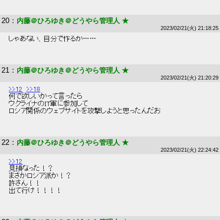
20
：
内藤＠ひろゆき＠どうやら管理人 ★
2023/02/21(火) 21:18:25
 しゃあない、自分で作るか…… 
21
：
内藤＠ひろゆき＠どうやら管理人 ★
2023/02/21(火) 21:20:29
>>12
>>18
 何で欲しいかって言ったら 
 ウクライナのIT軍に参加して 
 ロシア関係のウェブサイトを攻撃しようと思ったんだお 
22
：
内藤＠ひろゆき＠どうやら管理人 ★
2023/02/21(火) 22:24:42
>>12
 見損なった！？ 
 まさかロシア派か！？ 
 許さん！！ 
 出て行け！！！！ 