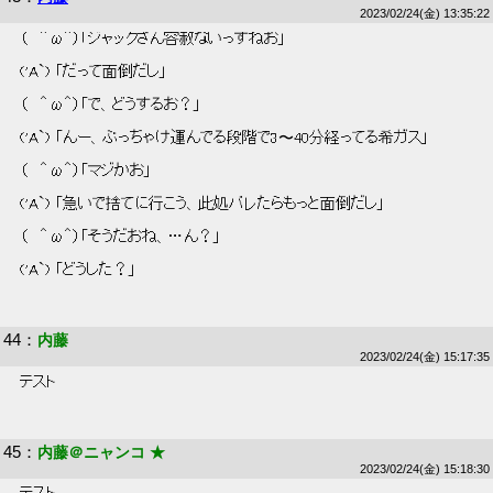
2023/02/24(金) 13:35:22
 （   ＾ω＾）「ジャックさん容赦ないっすねお」 
 ('A`) 「だって面倒だし」 
 （   ＾ω＾）「で、どうするお？」 
 ('A`) 「んー、ぶっちゃけ運んでる段階で3〜40分経ってる希ガス」 
 （   ＾ω＾）「マジかお」 
 ('A`) 「急いで捨てに行こう、此処バレたらもっと面倒だし」 
 （   ＾ω＾）「そうだおね、…ん？」 
 ('A`) 「どうした？」 
44
：
内藤
2023/02/24(金) 15:17:35
 テスト 
45
：
内藤＠ニャンコ ★
2023/02/24(金) 15:18:30