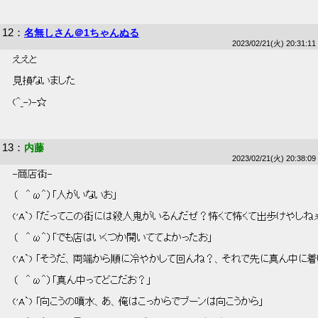
12
：
名無しさん＠1ちゃんぬる
2023/02/21(火) 20:31:11
 ええと 
 見損ないました 
 (^_-)-☆ 
13
：
内藤
2023/02/21(火) 20:38:09
 -商店街- 
 （   ＾ω＾）「人がいないお」 
 ('A`) 「だってこの街には殺人鬼がいるんだぜ？怖くて怖くて出歩けやしねぇ
 （   ＾ω＾）「でも店はいくつか開いててよかったお」 
 ('A`) 「そうだ、両端から順に冷やかして回んね？、それで先に真ん中に着
 （   ＾ω＾）「真ん中ってどこだお？」 
 ('A`) 「向こうの噴水、あ、俺はこっからでブーンは向こうから」 