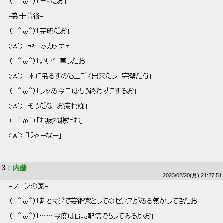
 （   ＾ω＾）「全くだお」 
 -数十分後- 
 （   ＾ω＾）「完成だお」 
 ('A`) 「ヤベッカッケェ」 
 （   ＾ω＾）「いい仕事したお」 
 ('A`) 「木に吊るすのも上手く出来たし、完璧だな」 
 （   ＾ω＾）「じゃあ今日はもう終わりにするお」 
 ('A`) 「そうだな、お疲れ様」 
 （   ＾ω＾）「お疲れ様だお」 
 ('A`) 「じゃーなー」 
3
：
内藤
2023/02/20(月) 21:27:51
 -ブーンの家- 
 （   ＾ω＾）「割とマジで芸術家としてのセンスがある気がしてきたお」 
 （   ＾ω＾）「……今度はLive配信でもしてみるかお」 