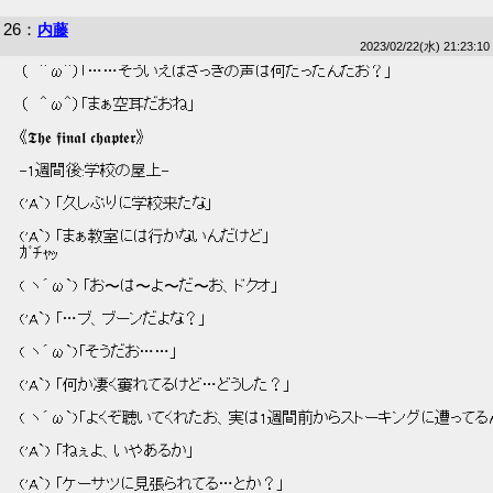
26
：
内藤
2023/02/22(水) 21:23:10
 （   ＾ω＾）「……そういえばさっきの声は何だったんだお？」 
 （   ＾ω＾）「まぁ空耳だおね」 
 《𝕿𝖍𝖊 𝖋𝖎𝖓𝖆𝖑 𝖈𝖍𝖆𝖕𝖙𝖊𝖗》 
 -1週間後:学校の屋上- 
 ('A`) 「久しぶりに学校来たな」 
 ('A`) 「まぁ教室には行かないんだけど」 
 ｶﾞﾁｬｯ 
 ( ヽ´ω`) 「お〜は〜よ〜だ〜お、ドクオ」 
 ('A`) 「…ブ、ブーンだよな？」 
 ( ヽ´ω`)「そうだお……」 
 ('A`) 「何か凄く窶れてるけど…どうした？」 
 ( ヽ´ω`)「よくぞ聴いてくれたお、実は1週間前からストーキングに遭ってる
 ('A`) 「ねぇよ、いやあるか」 
 ('A`) 「ケーサツに見張られてる…とか？」 