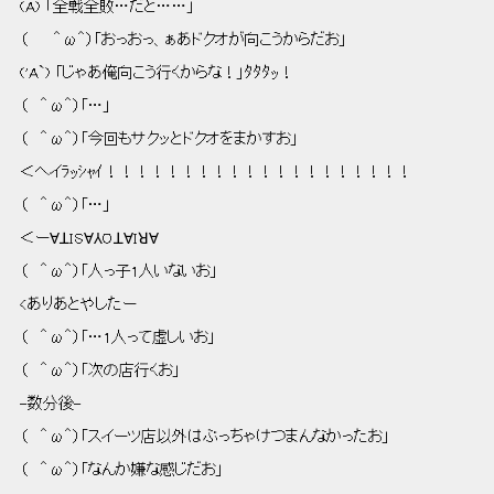
 (A) 「全戦全敗…だと……」 
 （      ＾ω＾）「おっおっ、ぁあドクオが向こうからだお」 
 ('A`) 「じゃあ俺向こう行くからな！」ﾀﾀﾀｯ！ 
 （   ＾ω＾）「…」 
 （   ＾ω＾）「今回もサクッとドクオをまかすお」 
 ＜ヘイﾗｯｼｬｲ！！！！！！！！！！！！！！！！！！！！ 
 （   ＾ω＾）「…」 
 ＜ーⱯꓕISⱯ⅄OꓕⱯIꓤⱯ 
 （   ＾ω＾）「人っ子1人いないお」 
 <ありあとやしたー 
 （   ＾ω＾）「…1人って虚しいお」 
 （   ＾ω＾）「次の店行くお」 
 -数分後- 
 （   ＾ω＾）「スイーツ店以外はぶっちゃけつまんなかったお」 
 （   ＾ω＾）「なんか嫌な感じだお」 