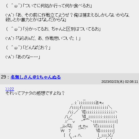
 （   ＾ω＾）「ついでに何処か行って何か食べるお」 
 ('A`) 「あ、その前に作戦立てようぜ？俺は捕まえるしかしないからな、 
 殺しとか暴力とかはなしだからな」 
 （   ＾ω＾）「分かってるお、ちゃんと区別はついてるお」 
 ('A`) 「ならおkだ、あ、作戦思いついた！」 
 （   ＾ω＾）「どんなだお？」 
 ('A`) 「あのな……」 
29
：
名無しさん＠1ちゃんぬる
2023/02/23(木) 02:08:11
>>22
 それってアナタの感想ですよね？ 
 　　　　　　　　　　　　　　　　　　　　　　　　　__ 
 　　　　　　　　　　　 　 　 　 　 　 　 　 ,..:i:´i:i:i:i:i:i:i:i:i≧*ｘ 
 　　　　　　　　　　　　　　　　 　 　 　 /i:i:i:i,ｲi:i:i:i:i:i:i:i:i:ｉ:ｉ:ｉ:i:i＼ 
 　　　　　　　　　　　　　　　　　　　　/i:ｉ:／　Ⅶi:i:i:ｉ:ｉ:ｉ:ｉ:ｉ:ｉ:ｉ:ｉ:ｉ:ｉ.iヽ 
 　　　　　　　　　　　　　 　 　 　 　 /ｉ／　　　Ⅶ_.i:i:i:ｉ:ｉ:ｉ:ｉ::i:i:i:ｉ:ｉ:ｉ:ｉ 
 　　　　　　　　　　　　　　　　　　　.i:'⌒v　　''”⌒ヽi:i:i:i:i:i:i:ｉ:ｉ:ｉ:ｉ:i:| 
 　　　　　　 　 　 　 　 　 　 　 　 _,ｊiｘ勾ｊ　　ｒｔ_ヵx 　 Ⅵi:i:i:i:i:i:i:ｉ:| 
 　　　　　　　　　 　 　 　 　 　 　 W 　7　　 ^⌒´　　　Ⅶi:i:i:i:i:i:i:| 
 　　　　　　　　　　　　　　　　　 　 {　〈_ ,.｡ ﾊ､　　　　　}__i:i:i:乂ｉ′ 