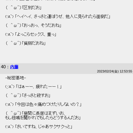
 （   ＾ω＾）「区別だお」 
 ('A`) 「ヘイヘイ、さっさと運ぼうぜ、他人に見られたら面倒だ」 
 （   ＾ω＾）「おっおっ、そうだおね」 
 ('A`) 「よっこらセックス、重っ」 
 （   ＾ω＾）「貧弱だおね」 
40
：
内藤
2023/02/24(金) 12:53:55
 -秘密基地- 
 (;'A`) 「はぁーー、疲れたーー！」 
 （   ＾ω＾）「さっさと殺すお」 
 ('A`) 「今回は色々痛めつけたりしないの？」 
 （   ＾ω＾）「昼間に長居はまずいお、 
 もし悲鳴を聞かれでもしたらどうするんだお」 
 ('A`) 「さいですね、じゃあサクサクっと」 