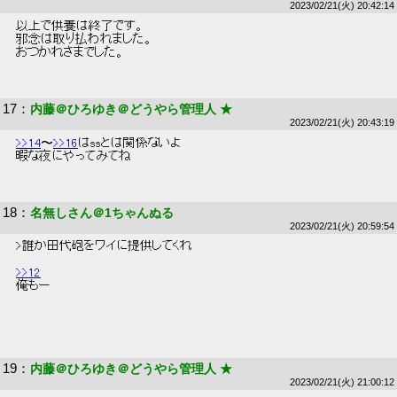
2023/02/21(火) 20:42:14
 以上で供養は終了です。 
 邪念は取り払われました。 
 おつかれさまでした。 
17
：
内藤＠ひろゆき＠どうやら管理人 ★
2023/02/21(火) 20:43:19
>>14
〜
>>16
はssとは関係ないよ 
 暇な夜にやってみてね 
18
：
名無しさん＠1ちゃんぬる
2023/02/21(火) 20:59:54
 >誰か田代砲をワイに提供してくれ 
>>12
 俺もー 
19
：
内藤＠ひろゆき＠どうやら管理人 ★
2023/02/21(火) 21:00:12