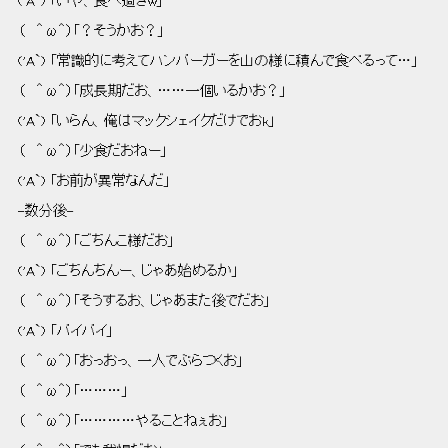
 ('A`) 「いや、食べ過ぎw」 
 （   ＾ω＾）「？そうかお？」 
 ('A`) 「常識的に考えてハンバーガーを山の様に積んで食べるって…」 
 （   ＾ω＾）「成長期だお、……一個いるかお？」 
 ('A`) 「いらん、俺はマックシェイクだけでおk」 
 （   ＾ω＾）「少食だおねー」 
 ('A`) 「お前が異常なんだ」 
 -数分後- 
 （   ＾ω＾）「ごちんこ様だお」 
 ('A`) 「ごちんちんー、じゃあ始めるか」 
 （   ＾ω＾）「そうするお、じゃあまた後でだお」 
 ('A`) 「バイバイ」 
 （   ＾ω＾）「おっおっ、一人でぶらつくお」 
 （   ＾ω＾）「………」 
 （   ＾ω＾）「…………やることねぇお」 