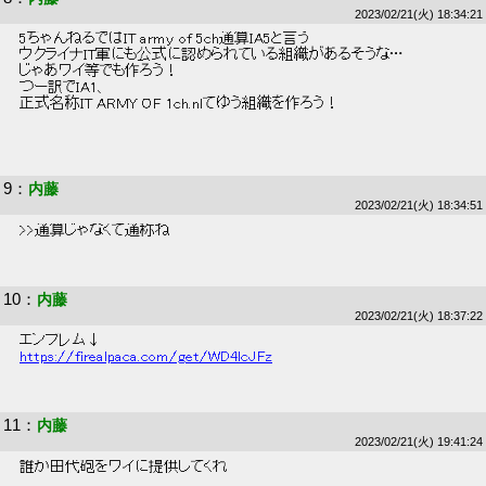
2023/02/21(火) 18:34:21
 5ちゃんねるではIT army of 5ch通算IA5と言う 
 ウクライナIT軍にも公式に認められている組織があるそうな… 
 じゃあワイ等でも作ろう！ 
 つー訳でIA1、 
 正式名称IT ARMY OF 1ch.nlてゆう組織を作ろう！ 
9
：
内藤
2023/02/21(火) 18:34:51
 >>通算じゃなくて通称ね 
10
：
内藤
2023/02/21(火) 18:37:22
 エンブレム↓ 
https://firealpaca.com/get/WD4lcJFz
11
：
内藤
2023/02/21(火) 19:41:24
 誰か田代砲をワイに提供してくれ 