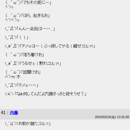
 （   ＾ω＾）「でもその前に…」 
 ﾍﾞｼｯ 
 （   ＾ω＾）「ほら、起きるお」 
 ﾍﾞｼﾍﾞｼｯ 
 (,,ﾟДﾟ)「んん…此処は……、」 
 (,,ﾟДﾟ)「！！」 
 (,,#゜Дﾟ)「テメェは…！ぶっ殺してやる！離せゴルァ!」 
 （   ＾ω＾）「落ち着けお」 
 (,,#゜Дﾟ)「うるせぇ！黙れゴルァ!」 
 （   ＾ω＾）「話聞けお」 
 ﾊﾞｼｬｯ 水 
 (,,ﾟДﾟ)「テメェ……」 
 ('A`) 「なぁ何してんだよ内藤さっさと殺そうぜ？」 
41
：
内藤
2023/02/24(金) 13:31:50
 (,,ﾟДﾟ)「お前が誰だゴルァ」 