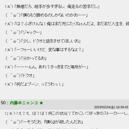
 ('A`) 「無理だろ、相手が多すぎるし、俺走るの苦手だし」 
 （   ＾ω＾）「僕らもう諦めるのしかないのかお……」 
 ('A`) 「は？ふざけんな！俺はまだ死にたくねぇんだよ、まだまだ人生を、
 （   ＾ω＾）「ジャック…」 
 （   ＾ω＾）「少し、ドクオと話をさせてほしいお」 
 ('A`) 「…フゥ…いいけど、変な事はするなよ？」 
 （   ＾ω＾）「分かってるお」 
 ('A`) 「………んん、あれ？さっきまでと場所が…」 
 （   ＾ω＾）「ドクオ」 
 ('A`) 「何だよブーン、ってうわっ！」 
50
：
内藤＠ニャンコ ★
2023/02/24(金) 16:39:43
 (；'A`) 「え？え、は？は？何この状況？てかこいつさっきのストーカー…し
 （   ＾ω＾）「…そうだお、『僕ら』が殺したんだお」 