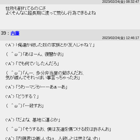
2023/02/24(金) 08:32:47
 住所も割れてるのにさ 
 よくそんなに超長期に渡って荒らし行為できるよね 
39
：
内藤
2023/02/24(金) 12:46:17
 ('A`) 「俺達が殺した奴の家族とか友人じゃね？」 
 （   ＾ω＾）「あはーん、復讐かお」 
 ('A`) 「でも何でバレたんだろ」 
 （   ＾ω＾）「んー、多分弁当屋の爺さんだお、 
 気が緩んでそれっぽい事言っちゃったお」 
 ('A`) 「うわーマジか……あぁーあ」 
 ('A`) 「どうする？」 
 （   ＾ω＾）「…殺すお」 
 ('A`) 「だよな、基地に運ぶか」 
 （   ＾ω＾）「そうするお、僕は友達を傷つける奴は許さんお」 
 ('A`) 「内藤君は優しいねぇ、人殺しとは思えないわ」 