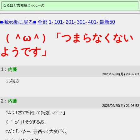
なるほど告知欄じゃねーの
■掲示板に戻る■
全部
1-
101-
201-
301-
401-
最新50
（ ＾ω＾）「つまらなくない
ようです」
1
：
内藤
2023/02/20(月) 20:32:03
 SS続き 
2
：
内藤
2023/02/20(月) 21:06:52
 ('A`) 「木でも刺して補強しとく？」 
 （   ＾ω＾）「そうするお」 
 ('A`) 「いやー、芸術って大変だな」 