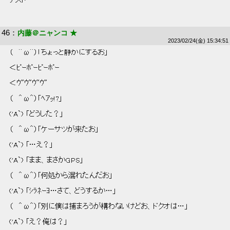
 テスト 
46
：
内藤＠ニャンコ ★
2023/02/24(金) 15:34:51
 （   ＾ω＾）「ちょっと静かにするお」 
 ＜ﾋﾟｰﾎﾟｰﾋﾟｰﾎﾟｰ 
 ＜ｳ~ｳ~ｳ~ｳ~ 
 （   ＾ω＾）「ﾍｱｯ!?」 
 ('A`) 「どうした？」 
 （   ＾ω＾）「ケーサツが来たお」 
 ('A`) 「…え？」 
 ('A`) 「まま、まさかGPS」 
 （   ＾ω＾）「何処から漏れたんだお」 
 ('A`) 「ｼﾗﾈｰﾖ…さて、どうするか…」 
 （   ＾ω＾）「別に僕は捕まろうが構わないけどお、ドクオは…」 
 ('A`) 「え？俺は？」 