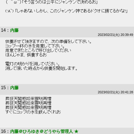
 （   ＾ω＾）「そう言うのは公平にジャンケンで決めるお」 
 ('A`) 「しゃあない しかし、このジャンケン神であるドクオに勝てるかな?」 
14
：
内藤
2023/02/21(火) 20:39:49
 供養させて頂きますので、次の準備をして下さい。 
 コップ一杯の水を用意して下さい。 
 用意できたところで呼び出してください 
 ほんじゃま、供養するお 
 電灯の明かりを消してください。 
 消して頂いた時点から供養を開始します。 
15
：
内藤
2023/02/21(火) 20:41:28
 昇抜天閲感如来雲明再憎 
 昇抜天閲感如来雲明再憎 
 昇抜天閲感如来雲明再憎 
 すぐにコップの水を飲んでくれお 
16
：
内藤＠ひろゆき＠どうやら管理人 ★