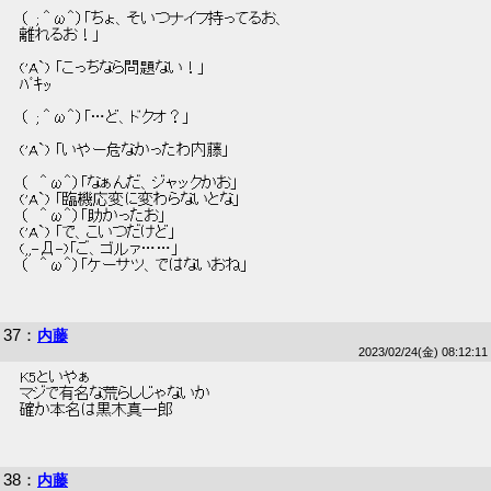
 （  ; ＾ω＾）「ちょ、そいつナイフ持ってるお、 
 離れるお！」 
 ('A`) 「こっちなら問題ない！」 
 ﾊﾞｷｯ 
 （  ; ＾ω＾）「…ど、ドクオ？」 
 ('A`) 「いやー危なかったわ内藤」 
 （   ＾ω＾）「なぁんだ、ジャックかお」 
 ('A`) 「臨機応変に変わらないとな」 
 （   ＾ω＾）「助かったお」 
 ('A`) 「で、こいつだけど」 
 (,,-Д-)「ご、ゴルァ……」 
 （   ＾ω＾）「ケーサツ、ではないおね」 
37
：
内藤
2023/02/24(金) 08:12:11
 K5といやぁ 
 マジで有名な荒らしじゃないか 
 確か本名は黒木真一郎 
38
：
内藤