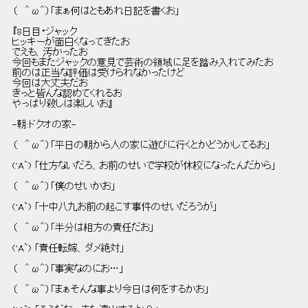
 （   ＾ω＾）「まぁ何はともあれ日記を書くお」 
 『8日目・ジャック 
 ヒッキーが面白くなってきたお 
 でえも、汚かったお 
 今回もまたジャックの意見で芸術の領域に足を踏み入れてみたお 
 前のは正当な評価は受けられなかったけど 
 今回は大丈夫だお 
 きっと皆んな認めてくれるお 
 やっぱり殺しは楽しいお』 
 -朝:ドクオの家- 
 （   ＾ω＾）「平日の朝から人の家に遊びに行くとかどうかしてるお」 
 ('A`) 「仕方ないだろ、お前のせいで学校が休校になったんだから」 
 （   ＾ω＾）「僕のせいかお」 
 ('A`) 「十中八九お前の起こす事件のせいだろうが」 
 （   ＾ω＾）「半分は相方の責任だお」 
 ('A`) 「責任転嫁、ダメ絶対」 
 （   ＾ω＾）「事実なのにお…」 
 （   ＾ω＾）「まぁそんな事より今日は何をするかお」 