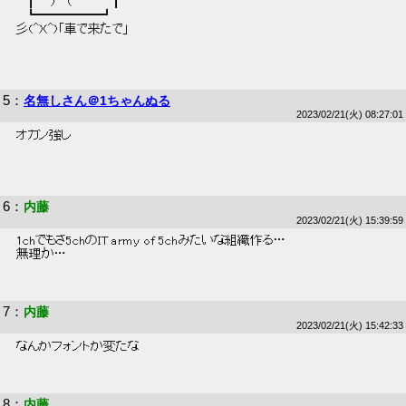
 　┃　 )　 (　        ┃ 
 　┗━━━━━┛ 
 彡(^)(^)「車で来たで」 
5
：
名無しさん＠1ちゃんぬる
2023/02/21(火) 08:27:01
 オカン強し 
6
：
内藤
2023/02/21(火) 15:39:59
 1chでもさ5chのIT army of 5chみたいな組織作る… 
 無理か… 
7
：
内藤
2023/02/21(火) 15:42:33
 なんかフォントが変だな 
8
：
内藤