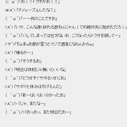
 （；＾ω＾）「お！？ドクオかお！？」 
 (#'A`) 「テメェ…ズルしたな？」 
 （   ＾ω＾）「……何のことですお」 
 ('A`) 「いや、こんな速く終わる訳ねぇじゃん！てめ絶対先に始めただろ！」
 （   ＾ω＾）「バレてしまっては仕方ないお、こうなったらドクオを殺して…」 
 ('∀`)「ちょまwお前が言うとマジで洒落にならんからw」 
 ('A`) 「帰るか…」 
 （   ＾ω＾）「そうするお」 
 ('A`) 「明日は休校じゃ無いといいな」 
 （   ＾ω＾）「どうせすぐサボるくせにお」 
 ('A`) 「サボりと休みはちげえんだ」 
 （   ＾ω＾）「あーはいはい分かったお」 
 ('A`)ﾉｼ 「じゃ、またなー」 
 （   ＾ω＾）ﾉｼ「おっおっ、また明日だおー」 