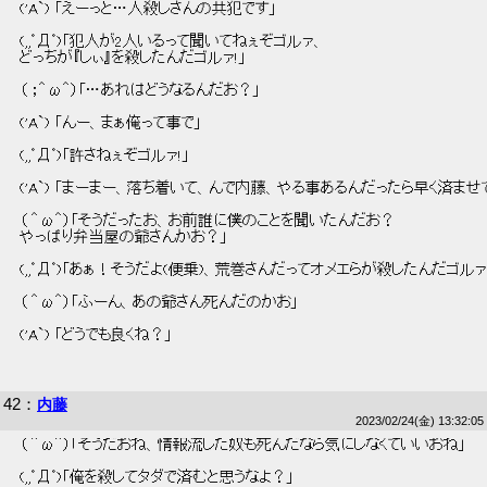
 ('A`) 「えーっと…人殺しさんの共犯です」 
 (,,ﾟДﾟ)「犯人が2人いるって聞いてねぇぞゴルァ、 
 どっちが『しぃ』を殺したんだゴルァ!」 
 （ ；＾ω＾）「…あれはどうなるんだお？」 
 ('A`) 「んー、まぁ俺って事で」 
 (,,ﾟДﾟ)「許さねぇぞゴルァ!」 
 ('A`) 「まーまー、落ち着いて、んで内藤、やる事あるんだったら早く済ませて
 （ ＾ω＾）「そうだったお、お前誰に僕のことを聞いたんだお？ 
 やっぱり弁当屋の爺さんかお？」 
 (,,ﾟДﾟ)「あぁ！そうだよ(便乗)、荒巻さんだってオメエらが殺したんだゴルァ
 （ ＾ω＾）「ふーん、あの爺さん死んだのかお」 
 ('A`) 「どうでも良くね？」 
42
：
内藤
2023/02/24(金) 13:32:05
 （ ＾ω＾）「そうだおね、情報流した奴も死んだなら気にしなくていいおね」 
 (,,ﾟДﾟ)「俺を殺してタダで済むと思うなよ？」 