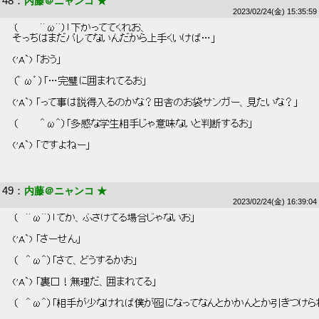
48
：
内藤＠ニャンコ ★
2023/02/24(金) 15:35:59
 （        ＾ω＾）「下がっててくれお、 
 そっちはまだバレてないんだから上手くいけば…」 
 ('A`) 「おう」 
 （゜ω゜）「…完璧に囲まれてるお」 
 ('A`) 「って事は説得入るのかな？田舎のお袋サンガー、見たいな？」 
 （        ＾ω＾）「多感な学生相手じゃ意味ないと判断するお」 
 ('A`) 「ですよねー」 
49
：
内藤＠ニャンコ ★
2023/02/24(金) 16:39:04
 （   ＾ω＾）「てか、ふざけてる場合じゃないお」 
 ('A`) 「さーせん」 
 （   ＾ω＾）「さて、どうするかお」 
 ('A`) 「裏口！無理だ、囲まれてる」 
 （   ＾ω＾）「相手が少なければ僕が囮になってなんとかかんとか引きつけら