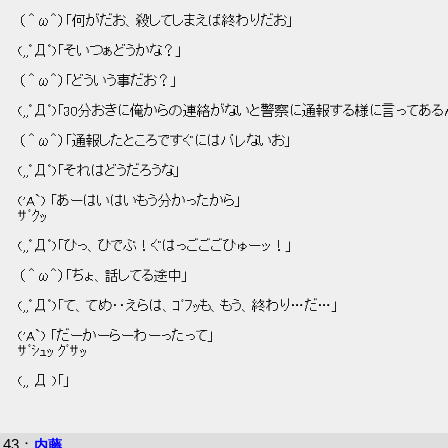
 （ ＾ω＾）「何がだお、殺してしまえば終わりだお」 
 (,,ﾟДﾟ)「そいつぁどうかな？」 
 （ ＾ω＾）「どういう事だお？」 
 (,,ﾟДﾟ)「30分おきに俺からの連絡がないと警察に通報する様に言ってある
 （ ＾ω＾）「通報したところですぐにはバレないお」 
 (,,ﾟДﾟ)「それはどうだろうな」 
 ('A`) 「あーはいはいもう分かったから」 
 ｻﾞｸｯ 
 (,,ﾟДﾟ)「ひっ、ひでぶ！ぐはっごごごひゅーッ！」 
 （ ＾ω＾）「ちょ、話してる途中」 
 (,,ﾟДﾟ)「て、てめ‥えらは、ｺﾞﾌｯも、もう、終わり…だ…」 
 ('A`) 「だーかーらーわーったって」 
 ｻﾞｼｭｯ ｸﾞｻｯ 
 (,, Д )「」  
43
：
内藤