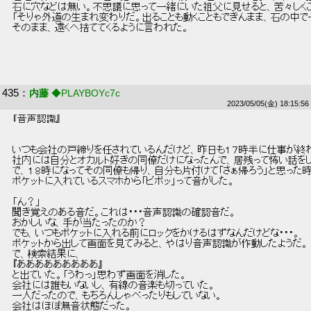
 石に穴などは無い。不思議に思って一緒にいた祖父に見せると、苦々しくこ
 「そりゃ外道の生まれ変わりだ。出ることも動くこともできんまま、石の中で
 そのまま、遠くへ捨ててくるように言われた。 
435
：
内藤
◆PLAYBOYc7c
2023/05/05(金) 18:15:56
 『音声認識』 
 いつも会社の戸締りを任されているんだけど、昨日も１７時半に仕事が終わ
 社内には自分とオカルト好きの同僚だけになったんで、居残って怖い話をし
 で、１８時になってその同僚も帰り、自分も片付けて「さぁ帰ろう」と思った時
 ポケットに入れているスマホから「ピポッ」って音がした。 
 「ん？」 
 聞き覚えのある音だ。これは・・・音声認識の確認音だ。 
 おかしいな、手が当たったのか？ 
 でも、いつもポケットに入れる前にロックをかけるはずなんだけどな・・・。 
 ポケットから出して画面を見てみると、やはり音声認識が作動したようだ。
 で、検索結果に、 
 『あああああああああ』 
 と出ていた。「うわっ」思わず画面を消した。 
 会社には誰もいないし、有線の音楽も切っていた。 
 一人だったので、もちろんしゃべったりもしていない。 
 会社はほぼ無音状態だった。 