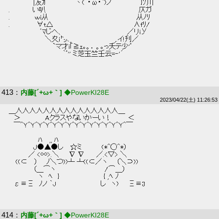
 　　　　　|友ｶ　　　　　　丶(´･ω･`)ノ　　　　　　}ｿ川　　  
 . 　 　 　 い叭　　　　　　　　　　　　　　　　　　　仄ガ  
 .　　　　　ｗi从　　　　　　　　　　　　　　　　　　从ﾉﾘ  
 .　　　　　 ∀t△　　　　　　　　　　　　　　　　 ∧fﾘ/  
 　　　　　　 ﾞﾏじへ、　　　　　　　　　　　　　／リiУ  
 　　　　　　　 ＼夊i㌧､_ 　 　 　 　 　 　 ,.イ!刋／  
 　　　　　　　　　`マ才i｢≧ｪ｡。．。｡っ夭テ少'ﾟ  
 　　　　　　　　　　　｀ﾟ'' ミ芝玉竺壬云=‐'´  
413
：
内藤[´+ω+｀]
◆PowerKI28E
2023/04/22(土) 11:26:53
 ＿人人人人人人人人人人人人人人人＿ 
 　＞　　　　　Aクラスやないかーい！　　　 ＜ 
 　￣^Ｙ^Ｙ^Ｙ^Ｙ^Ｙ^Ｙ^Ｙ^Ｙ^Ｙ^Ｙ^Ｙ^Ｙ^Ｙ^Ｙ^￣ 
 　　　　　　ﾊ 　,, ﾊ 
 　　　　　Ｊ●▲●し　 ☆ミ　　　　(*^◯^*） 
 　　　　／ <∞>.＼　　∇ ∇　　 ／.<▽> ＼ 
 　 ((⊂ 　） 　 ﾉ＼つ))┴ ┴((⊂／ヽ 　 （＼⊃)) 
 　　　　　（＿⌒ヽ　　　　　　　　　　/⌒＿） 
 　　　　　　ヽ　ﾍ　}　　　　　　　　　{ ,ﾍ ﾉ 
 　ε≡Ξ　ﾉノ ｀J　　　　　　　　　し　ヽ)　　Ξ≡3 
414
：
内藤[´+ω+｀]
◆PowerKI28E