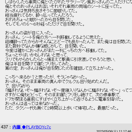
 しばらくしたら車両に俺とくたびれたサラリーマン風おっさんの二人だけにな
 俺とそのおっさんはお互いそれぞれ車両の両端のシートに座ってた。 
 おっさんは気持ち良さそうに居眠りしてた。 
 相当疲れてるか、酔っ払ってたんだろう。 
 おれもちょっと眠かったから目を閉じた。 
 そしてモノの５～６秒経っただけで目を開けた。 
 おっさんの姿が目に入った。 
 おっさん、シートを俺の方へ一列移動してるように思えた。 
 結構酔ってたからかそんなことどーでも良かったんで、また俺は目を閉じた
 また数秒でなんか嫌な感じがして、目を開いた。 
 今度は確かにおっさんがまた一列こっちの方へ移動してた。 
 ちょっとやばいかもしれないと思って、 
 スリでもやらかしたらとっ捕まえて駅員に引き渡してやろうと思い、 
 俺は半目を開けて寝たフリをしてみた。 
 案の定、おっさんは俺が目を閉じたのを確認して立ち上がった。 
 こっちへ来るか？と思ったが、そうじゃなかった。 
 おっさん、そのまま車両の真ん中でクルクル回り始めたんだ。 
 で、回りながら 
 「騙されないぞ～騙されないぞ～狸寝入りなんかに騙されないぞ～」 って
 さすがに俺もビビって、そのまま寝たフリをし続けて、次の停車駅で、 
 ドアが閉まる直前にすばやく立ち上がって逃げるように電車を降りた。 
 おっさんは追っては来なかった。 
 ただ、タクシー代も無くて２時間以上歩いて帰宅した。 最悪だった。 
437
：
内藤
◆PLAYBOYc7c
2023/05/06(土) 11:17:46