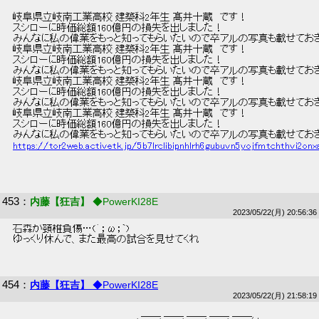
 岐阜県立岐南工業高校 建築科2年生 髙井十蔵　です！ 
 スシローに時価総額160億円の損失を出しました！ 
 みんなに私の偉業をもっと知ってもらいたいので卒アルの写真も載せておき
 岐阜県立岐南工業高校 建築科2年生 髙井十蔵　です！ 
 スシローに時価総額160億円の損失を出しました！ 
 みんなに私の偉業をもっと知ってもらいたいので卒アルの写真も載せておき
 岐阜県立岐南工業高校 建築科2年生 髙井十蔵　です！ 
 スシローに時価総額160億円の損失を出しました！ 
 みんなに私の偉業をもっと知ってもらいたいので卒アルの写真も載せておき
 岐阜県立岐南工業高校 建築科2年生 髙井十蔵　です！ 
 スシローに時価総額160億円の損失を出しました！ 
 みんなに私の偉業をもっと知ってもらいたいので卒アルの写真も載せておき
https://tor2web.activetk.jp/5b7lrclibipnhlrh6gubuvn5yojfmtchthvi2onx
453
：
内藤【狂吉】
◆PowerKI28E
2023/05/22(月) 20:56:36
 石森が頚椎負傷…(´；ω；`) 
 ゆっくり休んで、また最高の試合を見せてくれ 
454
：
内藤【狂吉】
◆PowerKI28E
2023/05/22(月) 21:58:19
 　　　　　　　　　　　　　　　　　　＿＿ ＿＿ ＿＿ ＿＿ ＿＿ 　 　 　 　 　 　 　