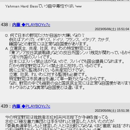
 Yahman Hard Bassていう曲中毒性やばいww 
438
：
内藤
◆PLAYBOYc7c
2023/05/06(土) 15:51:04
 Q. 何で日本の野党だけが自国が大嫌いなの？ 
 　 例えばアメリカ、イギリス、ドイツ、フランス、イタリア、カナダ、 
 　 韓国などの野党には正常な自国愛があります。 
 A. 立憲民主、共産、社民、れいわの特定野党には、 
 　 「東アジア反日武装戦線」などの反日外国シンパ残党が関わっているから
 　 つまり外国のスパイです。 
 　 日本にはスパイ禁止法がないので、スパイでも国会議員になれます。 
 　 だから特定野党はスパイ禁止法に反対しているのです。 
 　 既に公安に監視されている共産党だけでなく、 
 　 立憲、社民、れいわに対する監視も必要です。 
 　 特定野党は市民連合を通じて単一勢力となったからです。 
 　 なお、野党の中でも維新の会と国民民主党には正常な自国愛があります
 　 ネトウヨのような異常な自国愛とは違います。 
439
：
内藤
◆PLAYBOYc7c
2023/05/06(土) 15:51:38
 今の特定野党は独裁者志位和夫同志陛下が手綱を握ってる 
 志位に「極左暴力集団とは手を切れ」と提言した人がいたのだが 
 「委員長選挙をしろ」と提言した人とは比較にならないほど徹底"総括"され