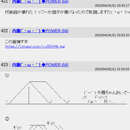
421
：
内藤[´・ω・｀]
◆POWER.j56I
2023/04/24(月) 20:43:17
 炊飯器が壊れた？っつーか調子が悪くなったので新調しますた(｀･ω･´)ｼｬｷ
422
：
内藤[´・ω・｀]
◆POWER.j56I
2023/04/24(月) 20:53:10
 この画像すき 
https://i.imgur.com/vy0QH4k.jpg
423
：
内藤[´・ω・｀]
◆POWER.j56I
2023/04/25(火) 21:54:53
 ① 
 　 　 　 　 　 　 ＿＿＿＿ 
 　 　 　 　 　 ／＼　 　 　 ＼ 
 　 　 　 　 ／　|　 ＼　 　 　 ＼ 
 　 　 　 ／　 　|　 　 ＼　 　 　 ＼　 　 　 　 　 　　(´ー｀ ) 千尋ちゃんおいで…
 　 　 ／　 　 　|　 　 　 ＼　 　 　 ＼　 　 　 　 　 ノ(　 　 )＼('-') 
 ヽ.／　 　 　 　|　 　 　 　 ＼/　　 　 ＼/　　 　 　 　ﾉωヽ　 　只ヽ.... 
 ￣￣￣￣￣￣￣￣￣￣￣￣￣￣￣￣￣￣￣￣￣￣￣￣￣￣￣￣￣￣ 
 ② 
 　 　 　 　 　 　 ＿＿＿＿ ｷﾞｯｼ 
 　 　 ｷﾞｯｼ　 　 ／／ ＼＼　 　 ＼＼ 