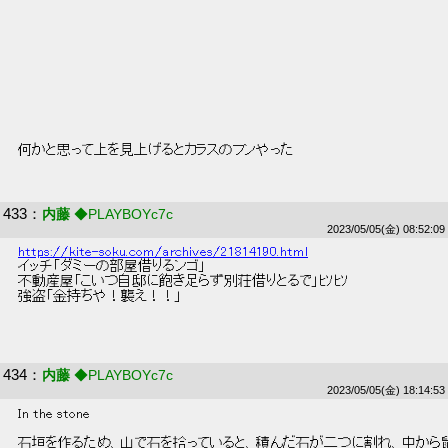
 何かと思って上を見上げるとカラスのフンやった 
433
：
内藤
◆PLAYBOYc7c
2023/05/05(金) 08:52:09
https://kite-soku.com/archives/21814190.html
 イッチ「ダミーの部屋借りるンゴ」 
 不動産屋「こいつ自邸に飽き足らず別荘借りとるで」ﾋｿﾋｿ 
 強盗「金持ちや！襲え！！」 
434
：
内藤
◆PLAYBOYc7c
2023/05/05(金) 18:14:53
 In the stone 
 石垣を作るため、山で石を拾っていると、積んだ石が二つに割れ、中から