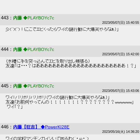
443
：
内藤
◆PLAYBOYc7c
2023/05/07(日) 15:40:55
 彡(^)(^) 「（ここでエビくったらワイの謎行動に大爆笑やろなぁ）」 
444
：
内藤
◆PLAYBOYc7c
2023/05/07(日) 15:42:00
 （水槽に手を突っ込んでエビを取り出し頬張る） 
 友達「は・・・？はああああああああああああああああああああああ！？」 
445
：
内藤
◆PLAYBOYc7c
2023/05/07(日) 15:43:06
 ワイ「バリボリバリボリ（ワイの謎行動に大爆笑やろなぁ）」  
 友達「お前何やってんの！！！！！！！？？？？？？？？wwwwww」 
  ワイ「？」 
446
：
内藤【狂吉】
◆PowerKI28E
2023/05/16(火) 14:36:20
 ワイの学校マジモンガイジいて困るわ(´･ω･｀)  