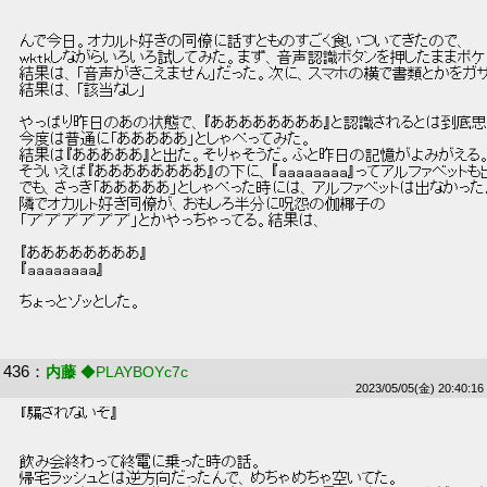
 んで今日。オカルト好きの同僚に話すとものすごく食いついてきたので、 
 wktkしながらいろいろ試してみた。まず、音声認識ボタンを押したままポケ
 結果は、「音声がきこえません」だった。次に、スマホの横で書類とかをガサ
 結果は、「該当なし」 
 やっぱり昨日のあの状態で、『ああああああああ』と認識されるとは到底思
 今度は普通に「あああああ」としゃべってみた。 
 結果は『あああああ』と出た。そりゃそうだ。ふと昨日の記憶がよみがえる。
 そういえば『ああああああああ』の下に、『ａａａａａａａａ』ってアルファベットも
 でも、さっき「あああああ」としゃべった時には、アルファベットは出なかった
 隣でオカルト好き同僚が、おもしろ半分に呪怨の伽椰子の 
 「アﾞアﾞアﾞアﾞアﾞアﾞ」とかやっちゃってる。結果は、 
 『ああああああああ』 
 『ａａａａａａａａ』 
 ちょっとゾッとした。 
436
：
内藤
◆PLAYBOYc7c
2023/05/05(金) 20:40:16
 『騙されないぞ』 
 飲み会終わって終電に乗った時の話。 
 帰宅ラッシュとは逆方向だったんで、めちゃめちゃ空いてた。 