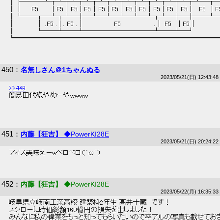
 ┃├───┴┬┴┬┴┬┴┬┴┬┴┬┴┬┴┬┴┬┴┬┴┬┴─┬─
 ┃│ 　 F5 　 　| F5│F5 | F5│F5 | F5│F5 | F5│F5 | F5│F5 |　 F5　|
 ┃└──┬─┴┬┴─┼─┴─┴─┴─┴─┴┬┴─┼─┼──┴─
 ┃　 　 　 │ .F5 . | . F5 .│　　　　　　F5　　　　 　　..│ F5　 | F5│　　　　　　
 ┃　 　 　 └──┴──┴──────────┴──┴─┘　　　　　　
 ┗━━━━━━━━━━━━━━━━━━━━━━━━━━━━━━
450
：
名無しさん＠1ちゃんぬる
2023/05/21(日) 12:43:48
>>449
 簡易田代砲やめーやwwww 
451
：
内藤【狂吉】
◆PowerKI28E
2023/05/21(日) 20:24:22
 アイス美味えーwペロペロ（^ω^） 
452
：
内藤【狂吉】
◆PowerKI28E
2023/05/22(月) 16:35:33
 岐阜県立岐南工業高校 建築科2年生 髙井十蔵　です！ 
 スシローに時価総額160億円の損失を出しました！ 
 みんなに私の偉業をもっと知ってもらいたいので卒アルの写真も載せておき