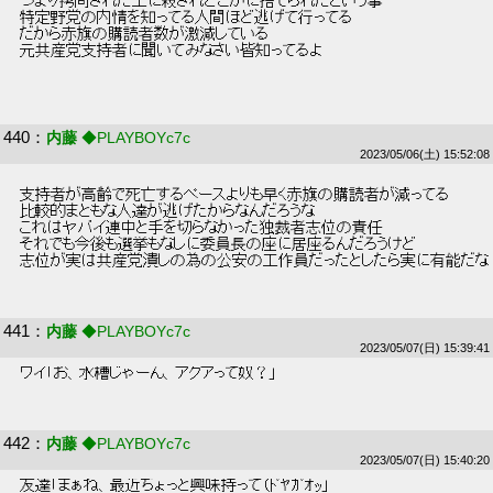
 つまり拷問された上に殺されどこかに捨てられたという事 
 特定野党の内情を知ってる人間ほど逃げて行ってる 
 だから赤旗の購読者数が激減している 
 元共産党支持者に聞いてみなさい皆知ってるよ 
440
：
内藤
◆PLAYBOYc7c
2023/05/06(土) 15:52:08
 支持者が高齢で死亡するペースよりも早く赤旗の購読者が減ってる 
 比較的まともな人達が逃げたからなんだろうな 
 これはヤバイ連中と手を切らなかった独裁者志位の責任 
 それでも今後も選挙もなしに委員長の座に居座るんだろうけど 
 志位が実は共産党潰しの為の公安の工作員だったとしたら実に有能だな 
441
：
内藤
◆PLAYBOYc7c
2023/05/07(日) 15:39:41
 ワイ「お、水槽じゃーん、アクアって奴？」 
442
：
内藤
◆PLAYBOYc7c
2023/05/07(日) 15:40:20
 友達「まぁね、最近ちょっと興味持って（ﾄﾞﾔｶﾞｵｯ」 