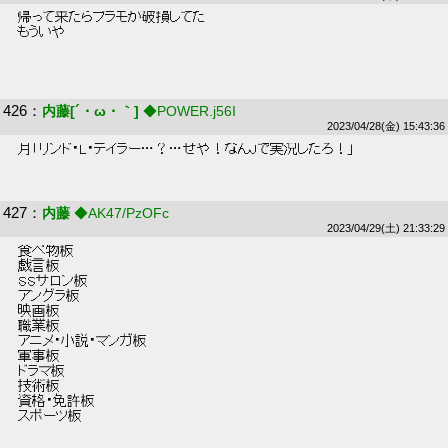
 帰って来たらプラモが破損してた  
 もういや  
426
：
内藤[´・ω・｀]
◆POWER.j56I
2023/04/28(金) 15:43:36
 月「リンド・L・テイラー…？…せや！なんJで実況したろ！」 
427
：
内藤
◆AK47/PzOFc
2023/04/29(土) 21:33:29
 食べ物板 
 戯言板 
 SSサロン板 
 アングラ板 
 映画板 
 職業板 
 アニメ・小説・マンガ板 
 軍事板 
 ドラマ板 
 技術板 
 資格・免許板 
 スポーツ板 