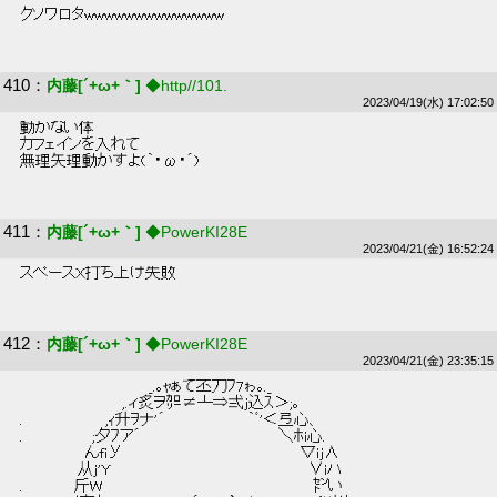
 クソワロタwwwwwwwwwwwwww 
410
：
内藤[´+ω+｀]
◆http//101.
2023/04/19(水) 17:02:50
 動かない体 
 カフェインを入れて 
 無理矢理動かすよ(｀・ω・´) 
411
：
内藤[´+ω+｀]
◆PowerKI28E
2023/04/21(金) 16:52:24
 スペースX打ち上げ失敗 
412
：
内藤[´+ω+｀]
◆PowerKI28E
2023/04/21(金) 23:35:15
 　　　　　　　 　 　 　 _.｡ｬぁて丕刀ﾌ7ゎ｡._  
 　　　　　　 　 　 ,.ィ炙ヲ㌍≠┴⇒弍j込ｽ＞;｡  
 .　　　　　　　 ,ｨ升ｦナ'´ 　 　 　 　 　 ｀ﾞ'＜弖心、  
 .　　　 　 　 ;夕ﾌア´　　　　　 　 　 　 　 　 ＼ﾎi心.  
 　　　　 　 んfiУ　　　　　　　　　　　　　　　　▽ij∧  
 　　 　 　 从j'Y　　　　　　　　　　　　　　　　 　 ∨iハ  
 . 　 　 　 斤W　　　　　　　　　　　　　 　 　 　 　 ㌣い  