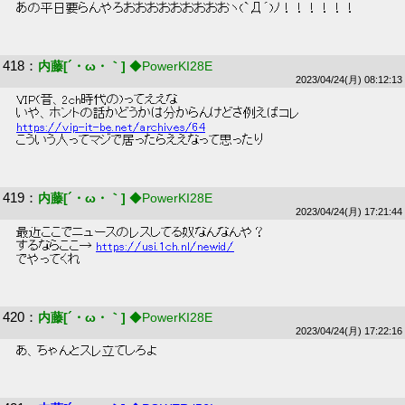
 あの平日要らんやろおおおおおおおおおヽ(`Д´)ﾉ！！！！！！ 
418
：
内藤[´・ω・｀]
◆PowerKI28E
2023/04/24(月) 08:12:13
 VIP(昔、2ch時代の)ってええな 
 いや、ホントの話かどうかは分からんけどさ例えばコレ 
https://vip-it-be.net/archives/64
 こういう人ってマジで居ったらええなって思ったり 
419
：
内藤[´・ω・｀]
◆PowerKI28E
2023/04/24(月) 17:21:44
 最近ここでニュースのレスしてる奴なんなんや？ 
 するならここ→ 
https://usi.1ch.nl/newid/
 でやってくれ 
420
：
内藤[´・ω・｀]
◆PowerKI28E
2023/04/24(月) 17:22:16
 あ、ちゃんとスレ立てしろよ 