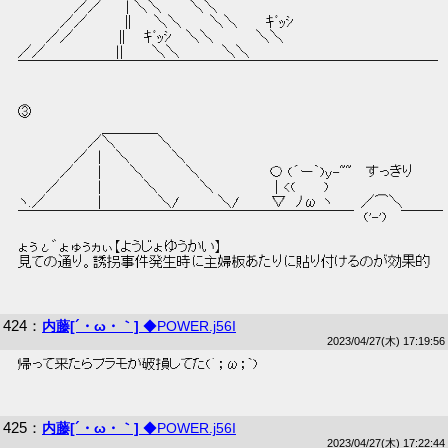
 　 　 　 　 ／／　 　| ＼＼　 　 ＼＼ 
 　 　 　 ／／　 　　∥ 　 ＼＼　 　 ＼＼　 　 ｷﾞｯｼ 
 　 　 ／／　 　 　 ∥　 ｷﾞｯｼ　 ＼＼　 　 　 ＼＼ 
 ／／　 　 　 　 　 ||　 　 ＼＼　 　 　 ＼＼ 
 ￣￣￣￣￣￣￣￣￣￣￣￣￣￣￣￣￣￣￣￣￣￣￣￣￣￣￣￣￣￣ 
 ③ 
 　 　 　 　 　 　 ＿＿＿＿ 
 　 　 　 　 　 ／＼　 　 　 ＼ 
 　 　 　 　 ／　|　 ＼　 　 　 ＼ 
 　 　 　 ／　 　|　 　 ＼　 　 　 ＼　 　 　 　 　 〇 (´ー｀)y-~~ 　すっきり 
 　 　 ／　 　 　|　 　 　 ＼　 　 　 ＼　 　 　 　 ｜<(　 　 ) 
 ヽ.／　 　 　 　|　 　 　 　 ＼/　　 　 ＼/ 　 　 ▽　ﾉω ヽ　 　 ／⌒＼ 
 ￣￣￣￣￣￣￣￣￣￣￣￣￣￣￣￣￣￣￣￣￣￣￣￣　('-')　 ￣￣￣ 
 ょぅι゛ょゅぅヵぃ【ようじょゆうかい】 
 見ての通り。誘拐事件発生時に主婦板あたりに貼り付けるのが効果的 
424
：
内藤[´・ω・｀]
◆POWER.j56I
2023/04/27(木) 17:19:56
 帰って来たらプラモが破損してた(´；ω；`) 
425
：
内藤[´・ω・｀]
◆POWER.j56I
2023/04/27(木) 17:22:44