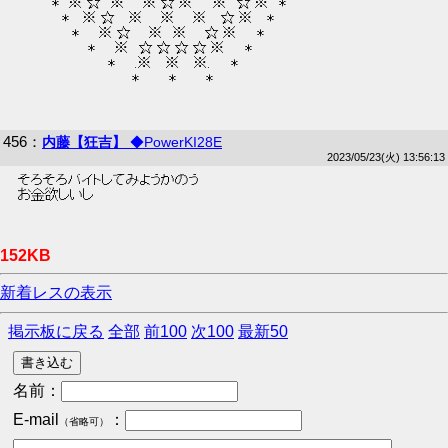
 　　　 *　※ ☆　※ 　 ※ ☆ ※　　※　☆ ※　*  
 　　　　 *　 ※ ☆　 ※ 　 ※ 　 ※ 　☆ ※　 *  
 　　　　　 *　　※ ☆ 　 ※　※ 　 ☆ ※　　*  
 　　　　　　　*　　※　☆ ☆ ☆ ☆ ※　　*  
 　　　　　　　　　*　　.※　 ※ 　※.　　*  
 　　　　　　　　　　　 *　　　*　　　*  
456
：
内藤【狂吉】
◆PowerKI28E
2023/05/23(火) 13:56:13
 そろそろバイトしてみようかのう 
 お金欲しいし 
152KB
新着レスの表示
掲示板に戻る
全部
前100
次100
最新50
名前：
E-mail
：
（省略可）