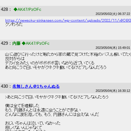
428
：
◆AK47/PzOFc
2023/05/02(火) 06:37:22
https://newsoku-sinkansen.com/wp-content/uploads/2022/11/x9OB
 クソわろた 
429
：
内藤
◆AK47/PzOFc
2023/05/04(木) 15:49:01
 山に遊びに行ったけど暇だから家の蔵で見つけた木箱のパズル解いてたら
 反対からは 
 デカイ女みたいのがポポポポ言いながら近づいてくる 
 あと向こうで白いモヤがクネクネ動いてるけどアレなんだろう 
430
：
名無しさん＠1ちゃんぬる
2023/05/04(木) 16:30:12
 >あと向こうで白いモヤがクネクネ動いてるけどアレなんだろう 
 僕は全てを理解した 
 もう、内藤さんとは永遠に会うことができない 
 どんなに涙を流しても、もう、内藤さんには会えないんだ 
 おじいちゃんは泣いていなかった 
 悲しくないんじゃなくて 