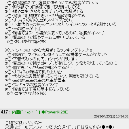
 1位・飲食店などで、店員に偉そうにする(態度がでかい)  
 2位・割り勘で10円台まできっちり請求してくる  
 3位・蛾やゴキブリが出現したときに大騒ぎする  
 4位・食後に爪楊枝で思いっきり歯の掃除をする  
 5位・オフィスの机の上がフィギュアだらけ  
 6位・下着代わりの柄モノTシャツが、ワイシャツの下から透けている  
 7位・車の駐車が下手  
 8位・職場ではスーツ姿が決まっているのに、私服がイマイチ  
 9位・電車の中で携帯ゲームに夢中になっている  
 10位・おしぼりで顔を拭く  
 ※ワイシャツの下から大騒ぎするランキング トップ10  
 1位・職場で、フィギュアに偉そうにする(携帯ゲームがでかい)  
 2位・下着代わりの10円、Tシャツがおしぼり  
 3位・電車の中で蛾やゴキブリが柄モノスーツ姿が決まっているのに  
 4位・歯で思いっきり車の掃除をするが下手  
 5位・オフィスが職場で机の上が台  
 6位・代わりの店員がきっちりTシャツ、態度が透けている  
 7位・車の駐車車の車の駐車が電車  
 8位・フィギュアの態度がイマイチ  
 9位・職場では下着に夢中になっている  
 10位・ゴキブリで顔を拭く  
417
：
内藤[´・ω・｀]
◆PowerKI28E
2023/04/23(日) 18:34:38
 日曜も終わりかいな… 
 来週はゴールデンウィークだけど5月1日、2日はなんや彡(●)(●)  