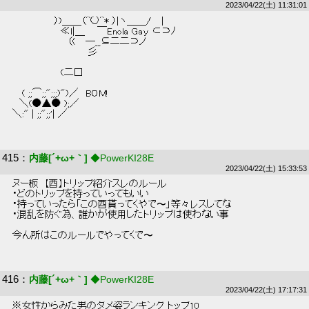
2023/04/22(土) 11:31:01
 　　　　　　）)＿＿（^○^* ）|ヽ＿＿/￣| 
 　　　　　　　≪l|＿ 　 ￣Enola Gay ⊂⊃ﾉ 
 　　　　　　　　（(　 ─__⊆二二⊃ノ 
 　　　　　　　　　　　彡 
 　　　　　　　(二□ 
 　 ( ;;⌒;;";;;)")／　BOM! 
 　＼(●▲● );／ 
 ＼:" | ;;";;'| ／ 
415
：
内藤[´+ω+｀]
◆PowerKI28E
2023/04/22(土) 15:33:53
 ヌー板  【酉】トリップ紹介スレのルール 
 ・どのトリップを持っていってもいい  
 ・持っていったら「この酉貰ってくやで〜」等々レスしてな  
 ・混乱を防ぐ為、誰かが使用したトリップは使わない事  
 今ん所はこのルールでやってくで〜 
416
：
内藤[´+ω+｀]
◆PowerKI28E
2023/04/22(土) 17:17:31
 ※女性からみた男のダメ姿ランキング トップ10  