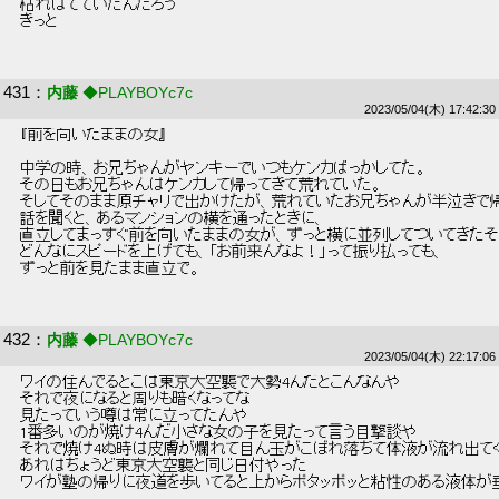
 枯れはてていたんだろう 
 きっと 
431
：
内藤
◆PLAYBOYc7c
2023/05/04(木) 17:42:30
 『前を向いたままの女』 
 中学の時、お兄ちゃんがヤンキーでいつもケンカばっかしてた。 
 その日もお兄ちゃんはケンカして帰ってきて荒れていた。 
 そしてそのまま原チャリで出かけたが、荒れていたお兄ちゃんが半泣きで帰
 話を聞くと、あるマンションの横を通ったときに、 
 直立してまっすぐ前を向いたままの女が、ずっと横に並列してついてきたそ
 どんなにスピードを上げても、「お前来んなよ！」って振り払っても、 
 ずっと前を見たまま直立で。 
432
：
内藤
◆PLAYBOYc7c
2023/05/04(木) 22:17:06
 ワイの住んでるとこは東京大空襲で大勢4んだとこんなんや 
 それで夜になると周りも暗くなってな 
 見たっていう噂は常に立ってたんや 
 1番多いのが焼け4んだ小さな女の子を見たって言う目撃談や 
 それで焼け4ぬ時は皮膚が爛れて目ん玉がこぼれ落ちて体液が流れ出てく
 あれはちょうど東京大空襲と同じ日付やった 
 ワイが塾の帰りに夜道を歩いてると上からポタッポッと粘性のある液体が