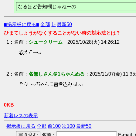
なるほど告知欄じゃねーの
■掲示板に戻る■
全部
1-
最新50
ひまてしょうがなくすることがない時の対応法とは？
1
：
シュークリーム
2025/10/28(火) 14:26:12
 教えてーな 
2
：
名無しさん＠1ちゃんぬる
2025/11/07(金) 11:35
 そらいっちゃんに書き込みっしょ 
0KB
新着レスの表示
掲示板に戻る
全部
前100
次100
最新50
名前：
E-mail